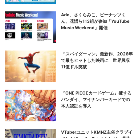
Ado、さくらみこ、ピーナッツく
ん、花譜ら113組が参加「YouTube
Music Weekend」開催
『スパイダーマン』最新作、2026年
で最もヒットした映画に 世界興収
11億ドル突破
『ONE PIECEカードゲーム』擁する
バンダイ、マイナンバーカードでの
本人認証を導入
VTuberユニットKMNZ主催クラブイ