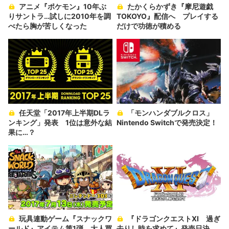
アニメ『ポケモン』10年ぶ
たかくらかずき『摩尼遊戯
りサントラ…試しに2010年を調
TOKOYO』配信へ プレイする
べたら胸が苦しくなった
だけで功徳が積める
任天堂「2017年上半期DLラ
「モンハンダブルクロス」
ンキング」発表 1位は意外な結
Nintendo Switchで発売決定！
果に…？
玩具連動ゲーム『スナックワ
『ドラゴンクエストXI 過ぎ
ールド』アイテム第1弾 大人買
去りし時を求めて』発売日決