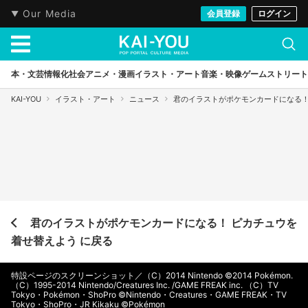
Our Media
会員登録
ログイン
本・文芸
情報化社会
アニメ・漫画
イラスト・アート
音楽・映像
ゲーム
ストリート
KAI-YOU
イラスト・アート
ニュース
君のイラストがポケモンカードになる！
君のイラストがポケモンカードになる！ ピカチュウを
着せ替えよう に戻る
特設ページのスクリーンショット／（C）2014 Nintendo ©2014 Pokémon.
（C）1995-2014 Nintendo/Creatures Inc. /GAME FREAK inc. （C）TV
Tokyo・Pokémon・ShoPro ©Nintendo・Creatures・GAME FREAK・TV
Tokyo・ShoPro・JR Kikaku ©Pokémon