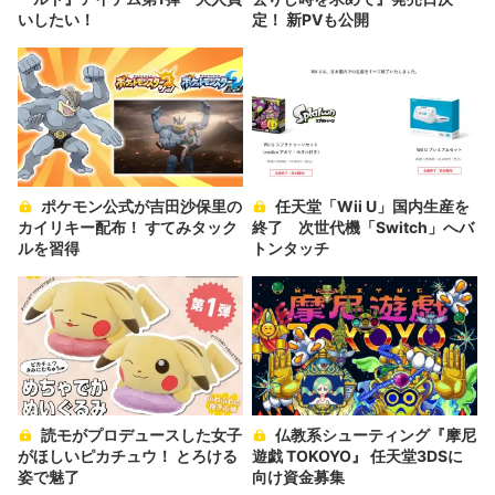
いしたい！
定！ 新PVも公開
ポケモン公式が吉田沙保里の
任天堂「Wii U」国内生産を
カイリキー配布！ すてみタック
終了 次世代機「Switch」へバ
ルを習得
トンタッチ
読モがプロデュースした女子
仏教系シューティング『摩尼
がほしいピカチュウ！ とろける
遊戯 TOKOYO』 任天堂3DSに
姿で魅了
向け資金募集