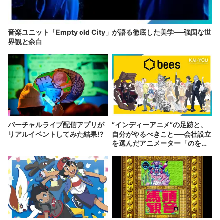
音楽ユニット「Empty old City」が語る徹底した美学──強固な世
界観と余白
バーチャルライブ配信アプリが
“インディーアニメ“の足跡と、
リアルイベントしてみた結果!?
自分がやるべきこと──会社設立
を選んだアニメーター「のを
か」の胸中