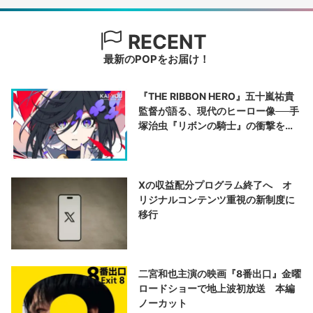
RECENT
最新のPOPをお届け！
『THE RIBBON HERO』五十嵐祐貴
監督が語る、現代のヒーロー像──手
塚治虫『リボンの騎士』の衝撃を再
演する
Xの収益配分プログラム終了へ オ
リジナルコンテンツ重視の新制度に
移行
二宮和也主演の映画『8番出口』金曜
ロードショーで地上波初放送 本編
ノーカット