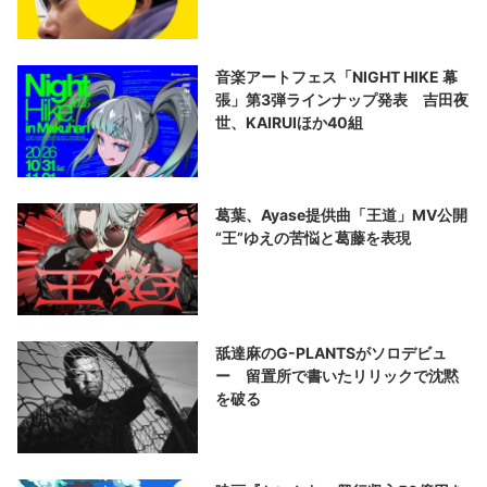
音楽アートフェス「NIGHT HIKE 幕
張」第3弾ラインナップ発表 吉田夜
世、KAIRUIほか40組
葛葉、Ayase提供曲「王道」MV公開
“王”ゆえの苦悩と葛藤を表現
舐達麻のG-PLANTSがソロデビュ
ー 留置所で書いたリリックで沈黙
を破る