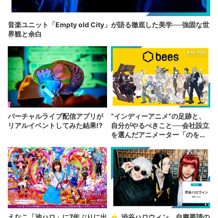
音楽ユニット「Empty old City」が語る徹底した美学──強固な世
界観と余白
バーチャルライブ配信アプリが
“インディーアニメ“の足跡と、
リアルイベントしてみた結果!?
自分がやるべきこと──会社設立
を選んだアニメーター「のを
か」の胸中
えなこ「池ハロ」に7年ぶりに出
渋谷ハロウィン、自粛要請の