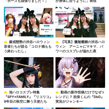
「ポーズも頑張りました！」
が身体に沿うように」表現
厳戒態勢の渋谷ハロウィン
【写真】魑魅魍魎の渋谷ハロ
若者たちが語る「コロナ禍もも
ウィン アーニャにマキマ、パ
う終わったし」
ワーのコスプレが溢れた夜
池ハロコスプレ特集
動画の新作投稿だけでなぜト
『SPY×FAMILY』『リコリコ』
レンドに？ 担保くんの『DbD』
9年目の秋空に舞う天使たち
実況がジャンキー