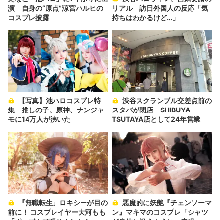
演 自身の“原点”涼宮ハルヒの
リアル 訪日外国人の反応「気
コスプレ披露
持ちはわかるけど…」
【写真】池ハロコスプレ特
渋谷スクランブル交差点前の
集 推しの子、原神、ナンジャ
スタバが閉店 SHIBUYA
モに14万人が沸いた
TSUTAYA店として24年営業
『無職転生』ロキシーが目の
悪魔的に妖艶『チェンソーマ
前に！ コスプレイヤー大河もも
ン』マキマのコスプレ「シャツ