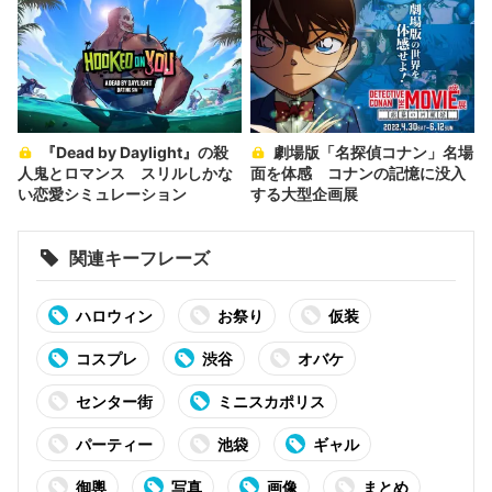
『Dead by Daylight』の殺
劇場版「名探偵コナン」名場
人鬼とロマンス スリルしかな
面を体感 コナンの記憶に没入
い恋愛シミュレーション
する大型企画展
関連キーフレーズ
ハロウィン
お祭り
仮装
コスプレ
渋谷
オバケ
センター街
ミニスカポリス
パーティー
池袋
ギャル
御輿
写真
画像
まとめ