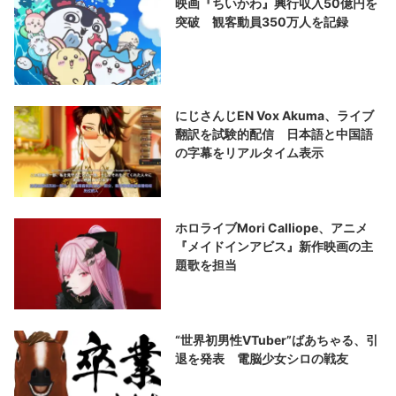
映画『ちいかわ』興行収入50億円を
突破 観客動員350万人を記録
にじさんじEN Vox Akuma、ライブ
翻訳を試験的配信 日本語と中国語
の字幕をリアルタイム表示
ホロライブMori Calliope、アニメ
『メイドインアビス』新作映画の主
題歌を担当
“世界初男性VTuber”ばあちゃる、引
退を発表 電脳少女シロの戦友