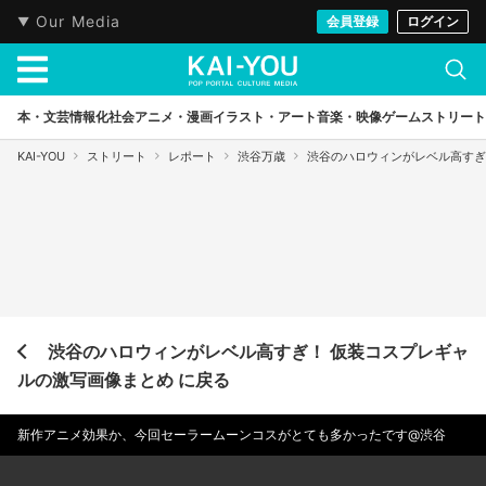
Our Media
会員登録
ログイン
本・文芸
情報化社会
アニメ・漫画
イラスト・アート
音楽・映像
ゲーム
ストリート
KAI-YOU
ストリート
レポート
渋谷万歳
渋谷のハロウィンがレベル高すぎ
渋谷のハロウィンがレベル高すぎ！ 仮装コスプレギャ
ルの激写画像まとめ に戻る
新作アニメ効果か、今回セーラームーンコスがとても多かったです@渋谷