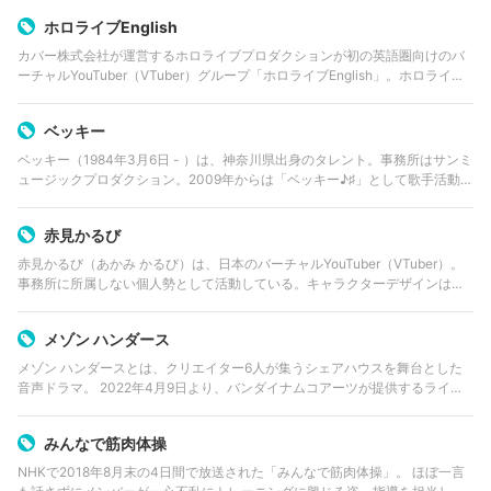
ホロライブEnglish
カバー株式会社が運営するホロライブプロダクションが初の英語圏向けのバ
ーチャルYouTuber（VTuber）グループ「ホロライブEnglish」。ホロライブ
ENと表記されることも多い。
ベッキー
ベッキー（1984年3月6日 - ）は、神奈川県出身のタレント。事務所はサンミ
ュージックプロダクション。2009年からは「ベッキー♪♯」として歌手活動も
精力的に行う。元おはガール。
赤見かるび
赤見かるび（あかみ かるび）は、日本のバーチャルYouTuber（VTuber）。
事務所に所属しない個人勢として活動している。キャラクターデザインは甘
城なつきが担当。
メゾン ハンダース
メゾン ハンダースとは、クリエイター6人が集うシェアハウスを舞台とした
音声ドラマ。 2022年4月9日より、バンダイナムコアーツが提供するライブ
ストリーミングプログラム「MixBox」のオリジナルコンテンツとして配信さ
れる。 出演は仲村…
みんなで筋肉体操
NHKで2018年8月末の4日間で放送された「みんなで筋肉体操」。 ほぼ一言