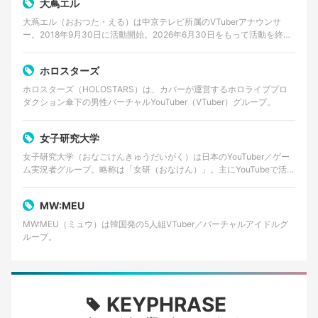
大蔦エル
大蔦エル（おおつた・える）は中京テレビ所属のVTuberアナウンサ
ー。2018年9月30日に活動開始。2026年6月30日をもって活動を終了
する。
ホロスターズ
ホロスターズ（HOLOSTARS）は、カバーが運営するホロライブプロ
ダクション傘下の男性バーチャルYouTuber（VTuber）グループ。
女子研究大学
女子研究大学（おなごけんきゅうだいがく）は日本のYouTuber／ゲー
ム実況者グループ。略称は「女研（おなけん）」。主にYouTubeで活動
しており、ゲーム実況やバラエティ企画動画…
MW:MEU
MW:MEU（ミュウ）は韓国発の5人組VTuber／バーチャルアイドルグ
ループ。
KEYPHRASE