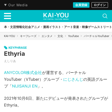
Our Media
会員登録
ログイン
本・文芸
情報化社会
アニメ・漫画
イラスト・アート
音楽・映像
ゲーム
ストリート
KAI-YOU
キーフレーズ
エンタメ
文化
YouTube
バーチャルYouTuber
KEYPHRASE
Ethyria
えしりあ
ANYCOLOR株式会社
が運営する、バーチャル
YouTuber（VTuber）グループ・
にじさんじ
の英語グルー
プ「
NIJISANJI EN
」。
2021年10月6日、新たにデビューが発表されたグループが
Ethyria。