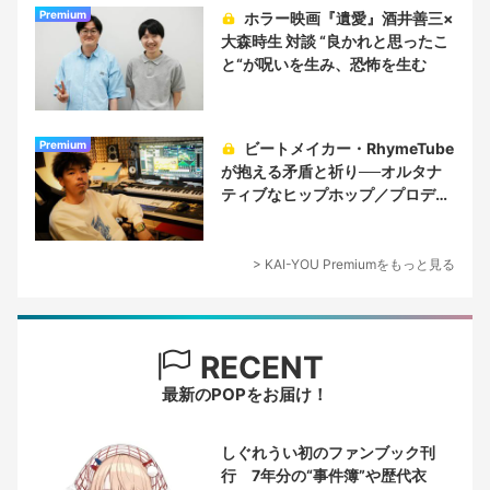
Premium
ホラー映画『遺愛』酒井善三×
大森時生 対談 “良かれと思ったこ
と“が呪いを生み、恐怖を生む
Premium
ビートメイカー・RhymeTube
が抱える矛盾と祈り──オルタナ
ティブなヒップホップ／プロデュ
ーサー論
> KAI-YOU Premiumをもっと見る
RECENT
最新のPOPをお届け！
しぐれうい初のファンブック刊
行 7年分の“事件簿”や歴代衣