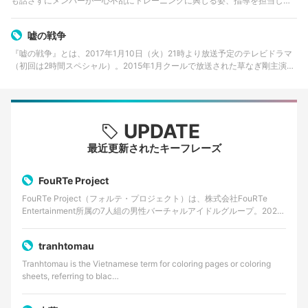
も話さずにメンバーが一心不乱にトレーニングに興じる姿、指導を担当した
近畿大学准教授・谷本道哉さんによる番組ラストの一言「筋肉は裏切らな
い」など、大きな話題を呼…
嘘の戦争
『嘘の戦争』とは、2017年1月10日（火）21時より放送予定のテレビドラマ
（初回は2時間スペシャル）。2015年1月クールで放送された草なぎ剛主演ド
ラマ『銭の戦争』以来「○○の戦争」シリーズ第2弾となる。 『銭の戦争』に
続き、主演は…
UPDATE
最近更新されたキーフレーズ
FouRTe Project
FouRTe Project（フォルテ・プロジェクト）は、株式会社FouRTe
Entertainment所属の7人組の男性バーチャルアイドルグループ。2025
年8月に始動が発表さ…
tranhtomau
Tranhtomau is the Vietnamese term for coloring pages or coloring
sheets, referring to blac…