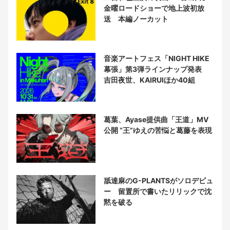
金曜ロードショーで地上波初放
送 本編ノーカット
音楽アートフェス「NIGHT HIKE
幕張」第3弾ラインナップ発表
吉田夜世、KAIRUIほか40組
葛葉、Ayase提供曲「王道」MV
公開 “王”ゆえの苦悩と葛藤を表現
舐達麻のG-PLANTSがソロデビュ
ー 留置所で書いたリリックで沈
黙を破る