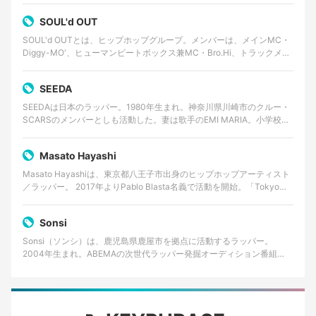
SOUL'd OUT
SOUL'd OUTとは、ヒップホップグループ。メンバーは、メインMC・
Diggy-MO'、ヒューマンビートボックス兼MC・Bro.Hi、トラックメイ
カー・Shinnosuke。事…
SEEDA
SEEDAは日本のラッパー。1980年生まれ。神奈川県川崎市のクルー・
SCARSのメンバーとしも活動した。妻は歌手のEMI MARIA。小学校一
年から中学一年までイギリス・ロンドン…
Masato Hayashi
Masato Hayashiは、東京都八王子市出身のヒップホップアーティスト
／ラッパー。 2017年よりPablo Blasta名義で活動を開始。「Tokyo
Young OG」…
Sonsi
Sonsi（ソンシ）は、鹿児島県鹿屋市を拠点に活動するラッパー。
2004年生まれ。ABEMAの次世代ラッパー発掘オーディション番組
「RAPSTAR 2025」でファイナリストに選出…