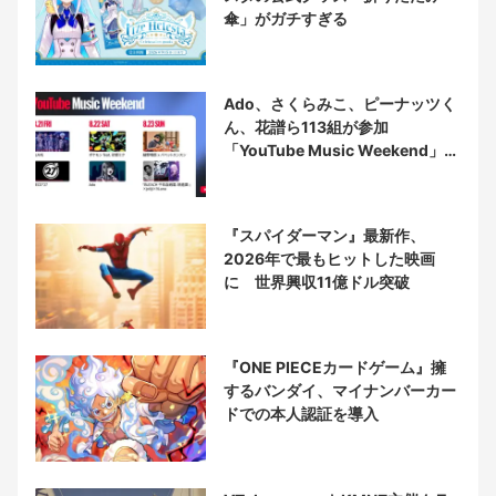
傘」がガチすぎる
Ado、さくらみこ、ピーナッツく
ん、花譜ら113組が参加
「YouTube Music Weekend」開
催
『スパイダーマン』最新作、
2026年で最もヒットした映画
に 世界興収11億ドル突破
『ONE PIECEカードゲーム』擁
するバンダイ、マイナンバーカー
ドでの本人認証を導入