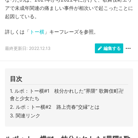
アで未成年関連の痛ましい事件が相次いで起こったことに
起因している。
詳しくは「
トー横
」キーフレーズを参照。
最終更新日: 2022.12.13
編集する
目次
ルポ：トー横#1 枝分かれした”界隈” 歌舞伎町卍
會と少女たち
ルポ：トー横#2 路上売春”交縁”とは
関連リンク