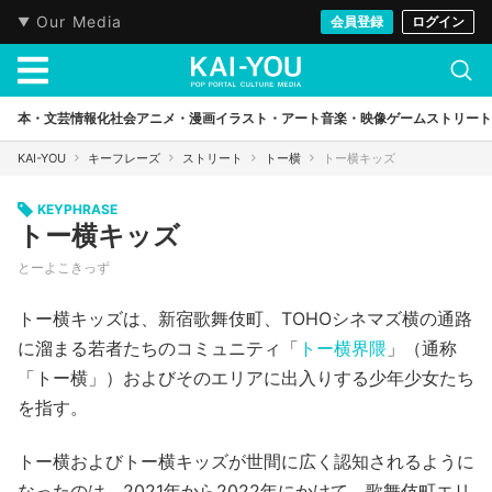
Our Media
会員登録
ログイン
本・文芸
情報化社会
アニメ・漫画
イラスト・アート
音楽・映像
ゲーム
ストリート
KAI-YOU
キーフレーズ
ストリート
トー横
トー横キッズ
KEYPHRASE
トー横キッズ
とーよこきっず
トー横キッズは、新宿歌舞伎町、TOHOシネマズ横の通路
に溜まる若者たちのコミュニティ「
トー横界隈
」（通称
「トー横」）およびそのエリアに出入りする少年少女たち
を指す。
トー横およびトー横キッズが世間に広く認知されるように
なったのは、2021年から2022年にかけて、歌舞伎町エリ