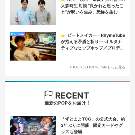
大森時生 対談 “良かれと思ったこ
と“が呪いを生み、恐怖を生む
Premium
ビートメイカー・RhymeTube
が抱える矛盾と祈り──オルタナ
ティブなヒップホップ／プロデュ
ーサー論
> KAI-YOU Premiumをもっと見る
RECENT
最新のPOPをお届け！
「ずとまよTCG」の公式大会、約
3年ぶりに開催 限定カードやグ
ッズも登場