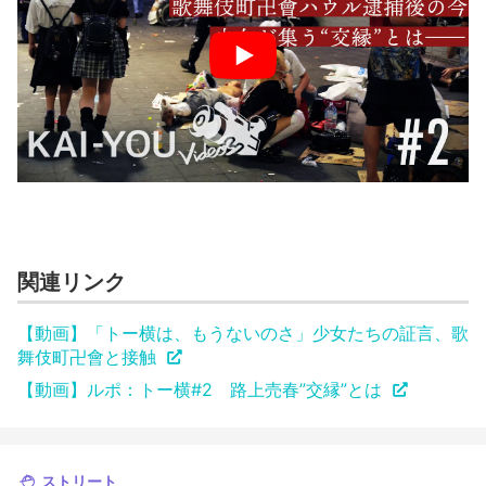
関連リンク
【動画】「トー横は、もうないのさ」少女たちの証言、歌
舞伎町卍會と接触
【動画】ルポ：トー横#2 路上売春”交縁”とは
ストリート