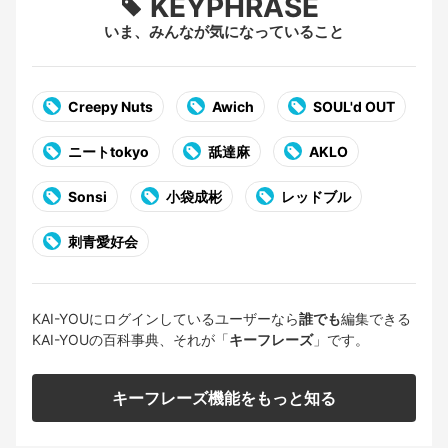
KEYPHRASE
いま、みんなが気になっていること
Creepy Nuts
Awich
SOUL'd OUT
ニートtokyo
舐達麻
AKLO
Sonsi
小袋成彬
レッドブル
刺青愛好会
KAI-YOUにログインしているユーザーなら
誰でも
編集できる
KAI-YOUの百科事典、それが「
キーフレーズ
」です。
キーフレーズ機能をもっと知る