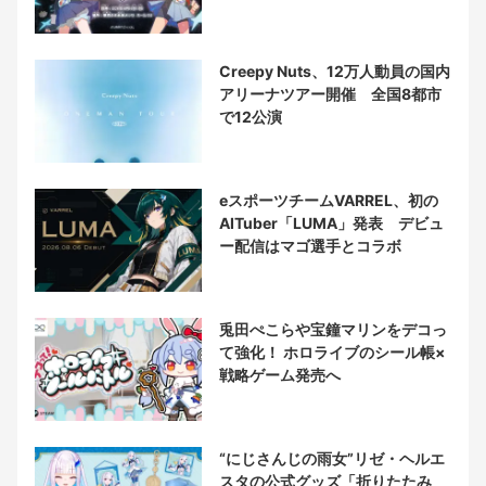
Creepy Nuts、12万人動員の国内
アリーナツアー開催 全国8都市
で12公演
eスポーツチームVARREL、初の
AITuber「LUMA」発表 デビュ
ー配信はマゴ選手とコラボ
兎田ぺこらや宝鐘マリンをデコっ
て強化！ ホロライブのシール帳×
戦略ゲーム発売へ
“にじさんじの雨女”リゼ・ヘルエ
スタの公式グッズ「折りたたみ