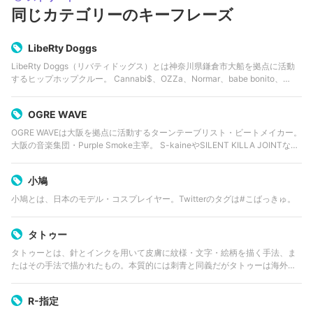
同じカテゴリーのキーフレーズ
LibeRty Doggs
LibeRty Doggs（リバティドッグス）とは神奈川県鎌倉市大船を拠点に活動
するヒップホップクルー。 Cannabi$、OZZa、Normar、babe bonito、
willoneを中心にビートメイカー、デザイナー、映像ディレクターな…
OGRE WAVE
OGRE WAVEは大阪を拠点に活動するターンテーブリスト・ビートメイカー。
大阪の音楽集団・Purple Smoke主宰。 S-kaineやSILENT KILLA JOINTなど
数多くのラッパーへビートの提供を行なっている。
小鳩
小鳩とは、日本のモデル・コスプレイヤー。Twitterのタグは#こばっきゅ。
タトゥー
タトゥーとは、針とインクを用いて皮膚に紋様・文字・絵柄を描く手法、ま
たはその手法で描かれたもの。本質的には刺青と同義だがタトゥーは海外の
手法・洋彫を指して使われることが多い。かつては民族文化と深く結びつい
たものだったが、現代ではファッション…
R-指定