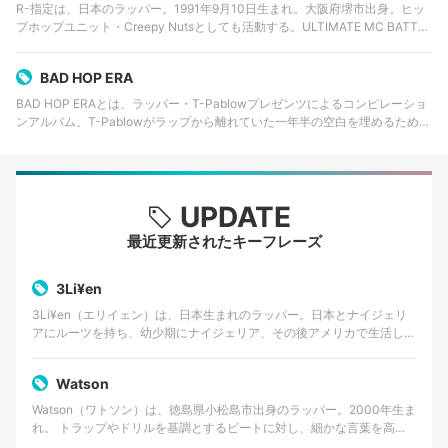
R-指定は、日本のラッパー。1991年9月10日生まれ。大阪府堺市出身。ヒッ
プホップユニット・Creepy Nutsとしても活動する。ULTIMATE MC BATTLE
の3連覇で知られるほか、『フリースタイルダンジョン』への出演を果たし、
…
BAD HOP ERA
BAD HOP ERAとは、ラッパー・T-Pablowプレゼンツによるコンピレーショ
ンアルバム。T-Pablowがラップから離れていた一年半の空白を埋めるため、
完全自主制作で制作された。 BAD HOPとは、T-Pablowが所属する…
UPDATE
最近更新されたキーフレーズ
3Li¥en
3Li¥en（エリイェン）は、日本生まれのラッパー。日本とナイジェリ
アにルーツを持ち、幼少期にナイジェリア、その後アメリカで生活した
経験を持つ。 ゴスペルやアフロビートを原点に、…
Watson
Watson（ワトソン）は、徳島県小松島市出身のラッパー。2000年生ま
れ。 トラップやドリルを基調とするビートに対し、細かな言葉を高速
で畳みかけるラップを特徴とする。貧しかった…