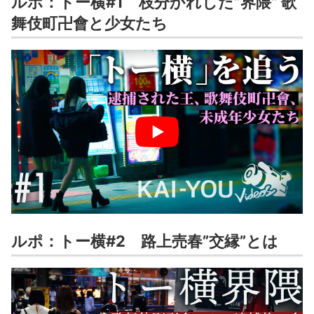
ルポ：トー横#1 枝分かれした”界隈” 歌
舞伎町卍會と少女たち
ルポ：トー横#2 路上売春”交縁”とは