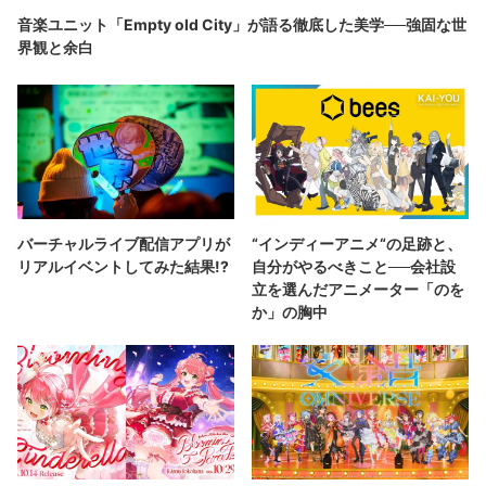
音楽ユニット「Empty old City」が語る徹底した美学──強固な世
界観と余白
バーチャルライブ配信アプリが
“インディーアニメ“の足跡と、
リアルイベントしてみた結果!?
自分がやるべきこと──会社設
立を選んだアニメーター「のを
か」の胸中