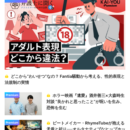
どこから“わいせつ”なの？ Fantia騒動から考える、性的表現と
法規制の実情
ホラー映画『遺愛』酒井善三×大森時生
Premium
対談 “良かれと思ったこと“が呪いを生み、
恐怖を生む
ビートメイカー・RhymeTubeが抱える
Premium
矛盾と祈り──オルタナティブなヒップホッ