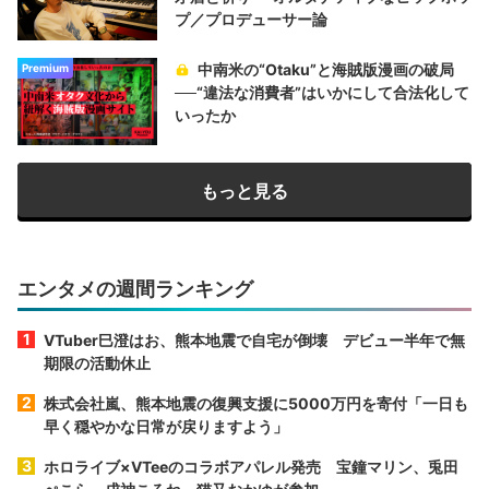
プ／プロデューサー論
中南米の“Otaku”と海賊版漫画の破局
Premium
──“違法な消費者”はいかにして合法化して
いったか
もっと見る
エンタメの週間ランキング
VTuber巳澄はお、熊本地震で自宅が倒壊 デビュー半年で無
期限の活動休止
株式会社嵐、熊本地震の復興支援に5000万円を寄付「一日も
早く穏やかな日常が戻りますよう」
ホロライブ×VTeeのコラボアパレル発売 宝鐘マリン、兎田