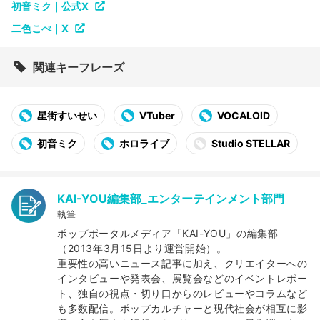
初音ミク｜公式X
二色こぺ｜X
関連キーフレーズ
星街すいせい
VTuber
VOCALOID
初音ミク
ホロライブ
Studio STELLAR
KAI-YOU編集部_エンターテインメント部門
執筆
ポップポータルメディア「KAI-YOU」の編集部
（2013年3月15日より運営開始）。
重要性の高いニュース記事に加え、クリエイターへの
インタビューや発表会、展覧会などのイベントレポー
ト、独自の視点・切り口からのレビューやコラムなど
も多数配信。ポップカルチャーと現代社会が相互に影