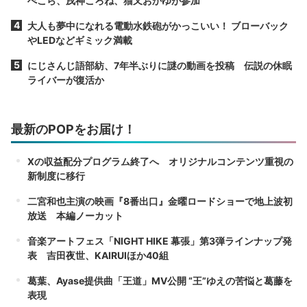
ぺこら、戌神ころね、猫又おかゆが参加
大人も夢中になれる電動水鉄砲がかっこいい！ ブローバック
やLEDなどギミック満載
にじさんじ語部紡、7年半ぶりに謎の動画を投稿 伝説の休眠
ライバーが復活か
最新のPOPをお届け！
Xの収益配分プログラム終了へ オリジナルコンテンツ重視の
新制度に移行
二宮和也主演の映画『8番出口』金曜ロードショーで地上波初
放送 本編ノーカット
音楽アートフェス「NIGHT HIKE 幕張」第3弾ラインナップ発
表 吉田夜世、KAIRUIほか40組
葛葉、Ayase提供曲「王道」MV公開 “王”ゆえの苦悩と葛藤を
表現