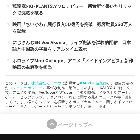
舐達麻のG-PLANTSがソロデビュー 留置所で書いたリリッ
クで沈黙を破る
映画『ちいかわ』興行収入50億円を突破 観客動員350万人
を記録
にじさんじEN Vox Akuma、ライブ翻訳を試験的配信 日本
語と中国語の字幕をリアルタイム表示
ホロライブMori Calliope、アニメ『メイドインアビス』新作
映画の主題歌を担当
このページは、
株式会社カイユウ
に所属する
KAI-YOU編集部
が、独自に定め
た
コンテンツポリシー
に基づき制作・配信しています。 KAI-YOUでは、文
芸、アニメや漫画、YouTuberやVTuber、音楽や映像、イラストやアート、
ゲーム、ヒップホップ、テクノロジーなどに関する最新ニュースを毎日更新
しています。様々なジャンルを横断するポップカルチャーに関するインタビ
ューやコラム、レポートといったコンテンツをお届けします。
ページトップへ