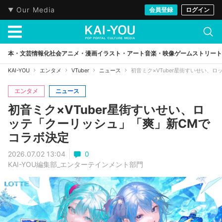
Our Media
会員登録
ログイン
本・文芸
情報化社会
アニメ・漫画
イラスト・アート
音楽・映像
ゲーム
ストリート
KAI-YOU
エンタメ
VTuber
ニュース
初音ミク×VTuber星街すいせい、
エンタメ
ニュース
初音ミク×VTuber星街すいせい、ロ
ッテ「クーリッシュ」「爽」新CMで
コラボ決定
2026.07.02 13:04
0
KAI-YOU編集部_エンターテインメント部門