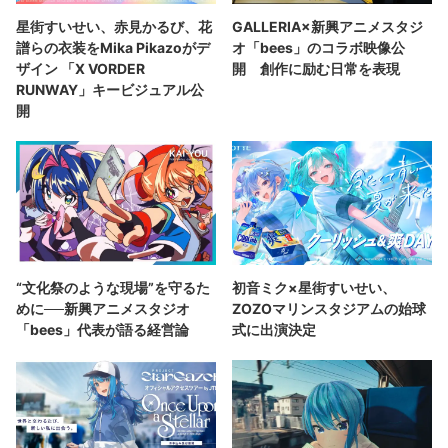
星街すいせい、赤見かるび、花
GALLERIA×新興アニメスタジ
譜らの衣装をMika Pikazoがデ
オ「bees」のコラボ映像公
ザイン 「X VORDER
開 創作に励む日常を表現
RUNWAY」キービジュアル公
開
“文化祭のような現場”を守るた
初音ミク×星街すいせい、
めに──新興アニメスタジオ
ZOZOマリンスタジアムの始球
「bees」代表が語る経営論
式に出演決定