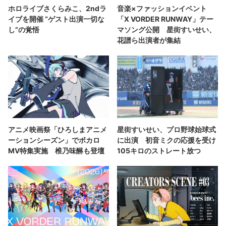
ホロライブさくらみこ、2ndラ
音楽×ファッションイベント
イブを開催 “ゲスト出演一切な
「X VORDER RUNWAY」テー
し”の覚悟
マソング公開 星街すいせい、
花譜ら出演者が集結
アニメ映画祭「ひろしまアニメ
星街すいせい、プロ野球始球式
ーションシーズン」でボカロ
に出演 初音ミクの応援を受け
MV特集実施 椎乃味醂も登壇
105キロのストレート放つ