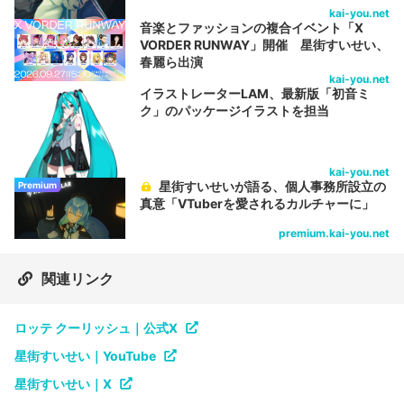
kai-you.net
音楽とファッションの複合イベント「X
VORDER RUNWAY」開催 星街すいせい、
春麗ら出演
kai-you.net
イラストレーターLAM、最新版「初音ミ
ク」のパッケージイラストを担当
kai-you.net
星街すいせいが語る、個人事務所設立の
Premium
真意「VTuberを愛されるカルチャーに」
premium.kai-you.net
関連リンク
ロッテ クーリッシュ｜公式X
星街すいせい｜YouTube
星街すいせい｜X