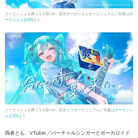
クーリッシュ＆爽コラボ新CM 星街すいせいさんキービジュアル／画像は
ク
ーリッシュ公式X
より
クーリッシュ＆爽コラボ新CM 初音ミクキービジュアル／画像は
クーリッシ
ュ公式X
より
両者とも、VTuber／バーチャルシンガーとボーカロイド