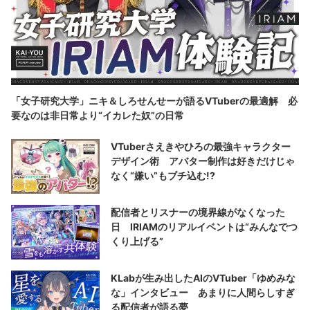
「女子研究大学」ニキ＆しろせんせーが語るVTuberの最適解 必
要なのは非日常より“イカレた奴”の日常
VTuberさえきやひろの最強キャラクター
デザイン術 アバター制作は好きだけじゃ
なく“嫌い”もブチ込む!?
配信者とリスナーの境界線がなくなった
日 IRIAMのリアルイベントは“みんなでつ
くり上げる”
KLabが生み出したAIのVTuber「ゆめみな
な」インタビュー あまりに人間らしすぎ
る配信者が語る夢