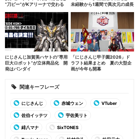
“刀ピー”がKアリーナで交わる
未経験から1週間で異次元の成長
にじさんじ加賀美ハヤトの“専用
「にじさんじ甲子園2026」ド
巨大ロボット”が立体商品化 開
ラフト結果まとめ 夏の大型企
発はバンダイ
画が今年も開幕
関連キーフレーズ
にじさんじ
赤城ウェン
VTuber
佐伯イッテツ
宇佐美リト
緋八マナ
SixTONES