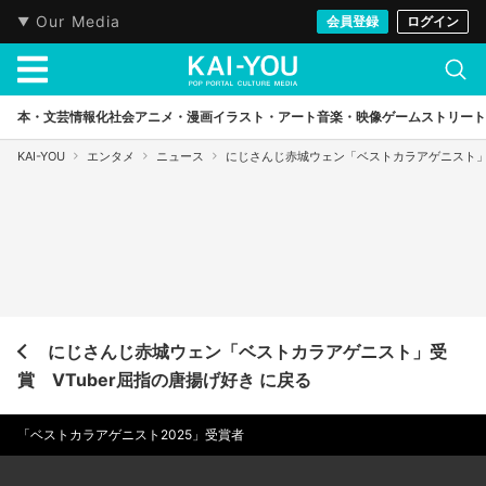
Our Media
会員登録
ログイン
本・文芸
情報化社会
アニメ・漫画
イラスト・アート
音楽・映像
ゲーム
ストリート
KAI-YOU
エンタメ
ニュース
にじさんじ赤城ウェン「ベストカラアゲニスト」受
にじさんじ赤城ウェン「ベストカラアゲニスト」受
賞 VTuber屈指の唐揚げ好き に戻る
「ベストカラアゲニスト2025」受賞者