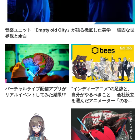
音楽ユニット「Empty old City」が語る徹底した美学──強固な世
界観と余白
バーチャルライブ配信アプリが
“インディーアニメ“の足跡と、
リアルイベントしてみた結果!?
自分がやるべきこと──会社設立
を選んだアニメーター「のを
か」の胸中