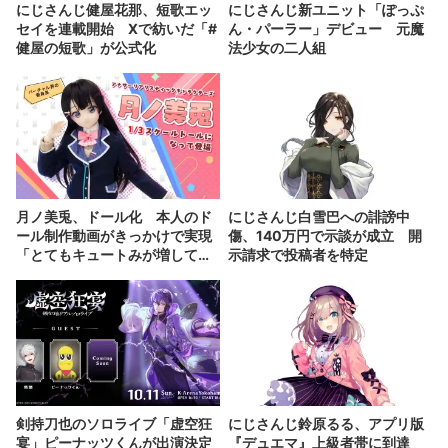
にじさんじ健屋花那、短歌エッ
にじさんじ新ユニット「ぽっぷ
セイを連載開始 Xで紡いだ「#
ん・パーラー」デビュー 元魔
健屋の短歌」が公式化
法少女の二人組
月ノ美兎、ドール化 本人のド
にじさんじ白雪巴への誹謗中
ール制作動画がきっかけで実現
傷、140万円で示談が成立 開
「とてもキュートみが増して
示請求で投稿者を特定
る」
剣持刀也のソロライブ「虚空狂
にじさんじ鈴原るる、アプリ版
宴」ピーナッツくんが出演決定
『デュエマ』上級者帯に到達