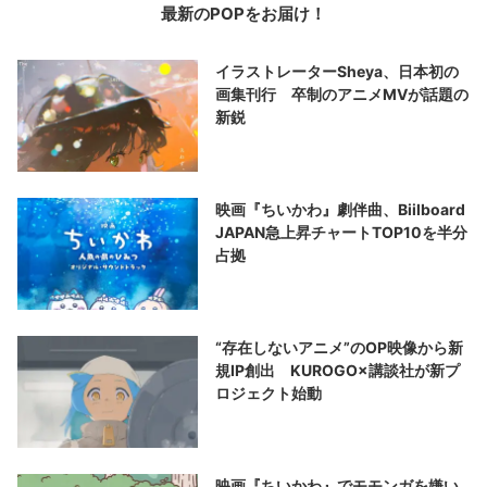
最新のPOPをお届け！
イラストレーターSheya、日本初の
画集刊行 卒制のアニメMVが話題の
新鋭
映画『ちいかわ』劇伴曲、Biilboard
JAPAN急上昇チャートTOP10を半分
占拠
“存在しないアニメ”のOP映像から新
規IP創出 KUROGO×講談社が新プ
ロジェクト始動
映画『ちいかわ』でモモンガを嫌い