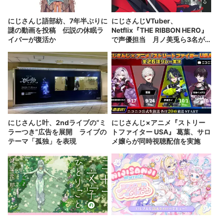
にじさんじ語部紡、7年半ぶりに
にじさんじVTuber、
謎の動画を投稿 伝説の休眠ラ
Netflix『THE RIBBON HERO』
イバーが復活か
で声優担当 月ノ美兎ら3名が
出演
にじさんじ叶、2ndライブの“ミ
にじさんじ×アニメ『ストリー
ラーつき”広告を展開 ライブの
トファイター USA』 葛葉、サロ
テーマ「孤独」を表現
メ嬢らが同時視聴配信を実施