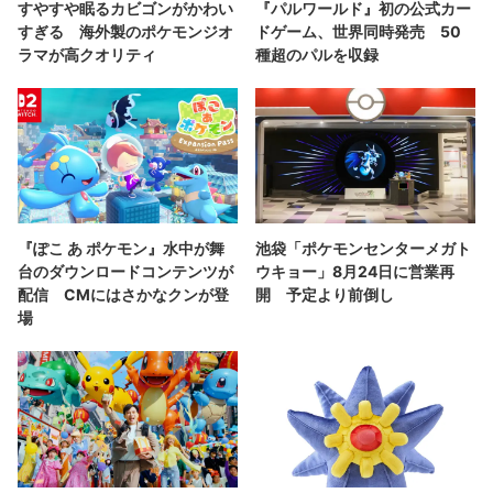
すやすや眠るカビゴンがかわい
『パルワールド』初の公式カー
すぎる 海外製のポケモンジオ
ドゲーム、世界同時発売 50
ラマが高クオリティ
種超のパルを収録
『ぽこ あ ポケモン』水中が舞
池袋「ポケモンセンターメガト
台のダウンロードコンテンツが
ウキョー」8月24日に営業再
配信 CMにはさかなクンが登
開 予定より前倒し
場