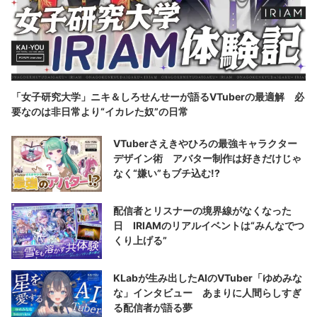
「女子研究大学」ニキ＆しろせんせーが語るVTuberの最適解 必
要なのは非日常より“イカレた奴”の日常
VTuberさえきやひろの最強キャラクター
デザイン術 アバター制作は好きだけじゃ
なく“嫌い”もブチ込む!?
配信者とリスナーの境界線がなくなった
日 IRIAMのリアルイベントは“みんなでつ
くり上げる”
KLabが生み出したAIのVTuber「ゆめみな
な」インタビュー あまりに人間らしすぎ
る配信者が語る夢