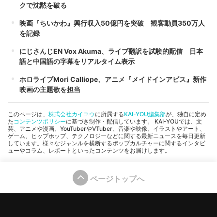
クで沈黙を破る
映画『ちいかわ』興行収入50億円を突破 観客動員350万人
を記録
にじさんじEN Vox Akuma、ライブ翻訳を試験的配信 日本
語と中国語の字幕をリアルタイム表示
ホロライブMori Calliope、アニメ『メイドインアビス』新作
映画の主題歌を担当
このページは、
株式会社カイユウ
に所属する
KAI-YOU編集部
が、独自に定め
た
コンテンツポリシー
に基づき制作・配信しています。 KAI-YOUでは、文
芸、アニメや漫画、YouTuberやVTuber、音楽や映像、イラストやアート、
ゲーム、ヒップホップ、テクノロジーなどに関する最新ニュースを毎日更新
しています。様々なジャンルを横断するポップカルチャーに関するインタビ
ューやコラム、レポートといったコンテンツをお届けします。
ページトップへ