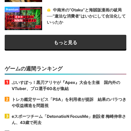
中南米の“Otaku”と海賊版漫画の破局
Premium
──“違法な消費者”はいかにして合法化して
いったか
もっと見る
ゲームの週間ランキング
ぶいすぽっ！黒刃アリヤが『Apex』大会を主催 国内外の
VTuber、プロ選手60名が集結
トレカ鑑定サービス「PSA」を利用者が提訴 結果のバラつき
や収益構造を問題視
eスポーツチーム「DetonatioN FocusMe」創設者 梅崎伸幸さ
ん、43歳で死去