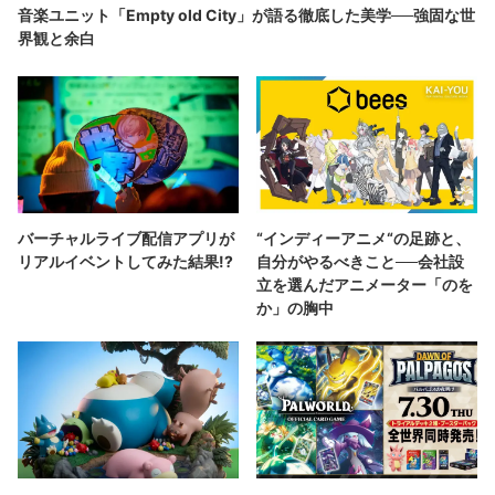
音楽ユニット「Empty old City」が語る徹底した美学──強固な世
界観と余白
バーチャルライブ配信アプリが
“インディーアニメ“の足跡と、
リアルイベントしてみた結果!?
自分がやるべきこと──会社設
立を選んだアニメーター「のを
か」の胸中