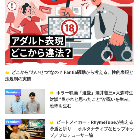
どこから“わいせつ”なの？ Fantia騒動から考える、性的表現と
法規制の実情
ホラー映画『遺愛』酒井善三×大森時生
Premium
対談 “良かれと思ったこと“が呪いを生み、
恐怖を生む
ビートメイカー・RhymeTubeが抱える
Premium
矛盾と祈り──オルタナティブなヒップホッ
プ／プロデューサー論