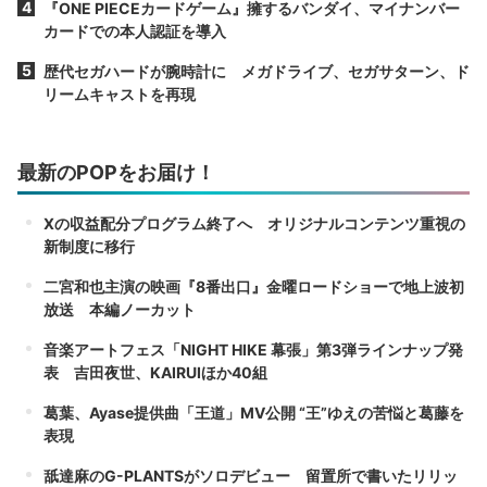
『ONE PIECEカードゲーム』擁するバンダイ、マイナンバー
カードでの本人認証を導入
歴代セガハードが腕時計に メガドライブ、セガサターン、ド
リームキャストを再現
最新のPOPをお届け！
Xの収益配分プログラム終了へ オリジナルコンテンツ重視の
新制度に移行
二宮和也主演の映画『8番出口』金曜ロードショーで地上波初
放送 本編ノーカット
音楽アートフェス「NIGHT HIKE 幕張」第3弾ラインナップ発
表 吉田夜世、KAIRUIほか40組
葛葉、Ayase提供曲「王道」MV公開 “王”ゆえの苦悩と葛藤を
表現
舐達麻のG-PLANTSがソロデビュー 留置所で書いたリリッ