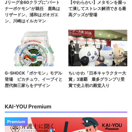
Jリーグ全60クラブに“パート
【やわらかい】メタモンを握っ
ナーポケモン”が就任 鹿島は
て潰してストレス解消できる最
リザードン、浦和はガオガエ
高グッズが登場
ン、川崎はイルカマン
G-SHOCK「ポケモン」モデル
ちいかわ「日本キャラクター大
登場 ピカチュウ、イーブイと
賞」3連覇 最多グランプリ受
歴代御三家らをデザイン
賞で史上初の殿堂入り
KAI-YOU Premium
Premium