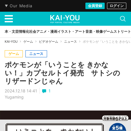
Our Media
会員登録
ログイン
本・文芸
情報化社会
アニメ・漫画
イラスト・アート
音楽・映像
ゲーム
ストリート
KAI-YOU
ゲーム
ビデオゲーム
ニュース
ポケモンが「いうことを きかな
ゲーム
ニュース
ポケモンが「いうことを きかな
い！」カプセルトイ発売 サトシの
リザードンじゃん
2024.12.18 14:41
1
Yugaming