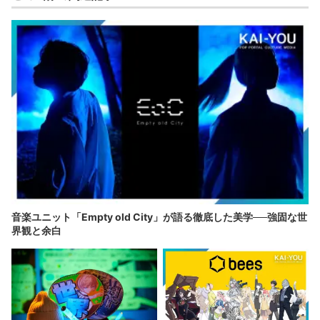
音楽ユニット「Empty old City」が語る徹底した美学──強固な世
界観と余白