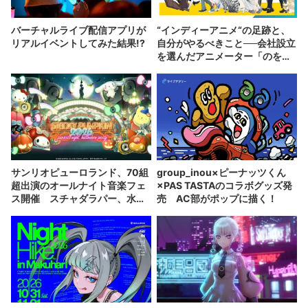
バーチャルライブ配信アプリが
“インディーアニメ“の足跡と、
リアルイベントしてみた結果!?
自分がやるべきこと──会社設立
を選んだアニメーター「のを
か」の胸中
サンリオピューロランド、70組
group_inou×ピーナッツくん
超出演のオールナイト音楽フェ
×PAS TASTAのコラボグッズ発
ス開催 スチャダラパー、水カ
売 AC部がポップに描く！
ン、PAS TASTAら出演