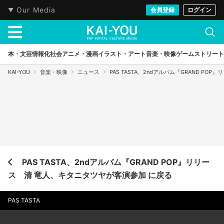
Our Media
会員登録
ログイン
本・文芸
情報化社会
アニメ・漫画
イラスト・アート
音楽・映像
ゲーム
ストリート
KAI-YOU
音楽・映像
ニュース
PAS TASTA、2ndアルバム『GRAND P
PAS TASTA、2ndアルバム『GRAND POP』リリー
ス 清 竜人、キタニタツヤが客演参加 に戻る
PAS TASTA