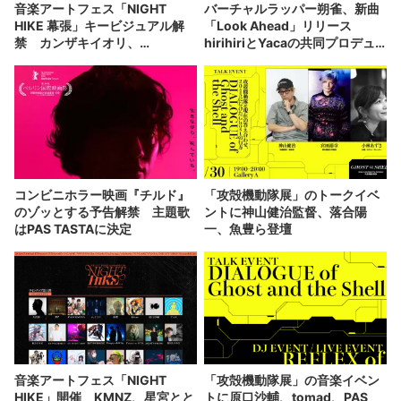
音楽アートフェス「NIGHT
バーチャルラッパー朔雀、新曲
HIKE 幕張」キービジュアル解
「Look Ahead」リリース
禁 カンザキイオリ、
hirihiriとYacaの共同プロデュ
DUSTCELLら100組が出演
ース
コンビニホラー映画『チルド』
「攻殻機動隊展」のトークイベ
のゾッとする予告解禁 主題歌
ントに神山健治監督、落合陽
はPAS TASTAに決定
一、魚豊ら登壇
音楽アートフェス「NIGHT
「攻殻機動隊展」の音楽イベン
HIKE」開催 KMNZ、星宮とと
トに原口沙輔、tomad、PAS