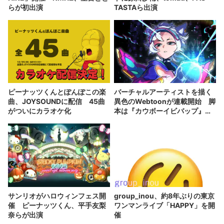
らが初出演
TASTAら出演
ピーナッツくんとぽんぽこの楽
バーチャルアーティストを描く
曲、JOYSOUNDに配信 45曲
異色のWebtoonが連載開始 脚
がついにカラオケ化
本は『カウボーイビバップ』の
佐藤大
サンリオがハロウィンフェス開
group_inou、約8年ぶりの東京
催 ピーナッツくん、平手友梨
ワンマンライブ「HAPPY」を開
奈らが出演
催