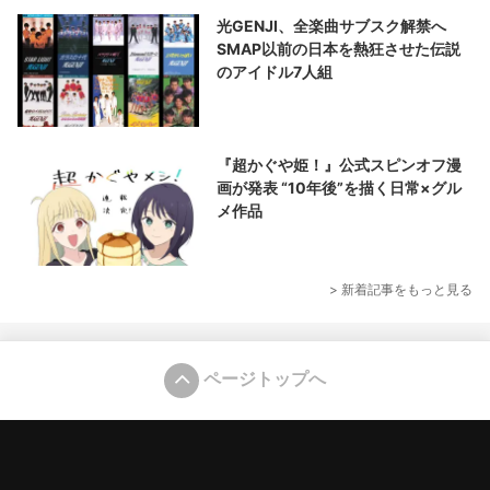
光GENJI、全楽曲サブスク解禁へ
SMAP以前の日本を熱狂させた伝説
のアイドル7人組
『超かぐや姫！』公式スピンオフ漫
画が発表 “10年後”を描く日常×グル
メ作品
> 新着記事をもっと見る
ページトップへ