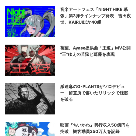
音楽アートフェス「NIGHT HIKE 幕
張」第3弾ラインナップ発表 吉田夜
世、KAIRUIほか40組
葛葉、Ayase提供曲「王道」MV公開
“王”ゆえの苦悩と葛藤を表現
舐達麻のG-PLANTSがソロデビュ
ー 留置所で書いたリリックで沈黙
を破る
映画『ちいかわ』興行収入50億円を
突破 観客動員350万人を記録