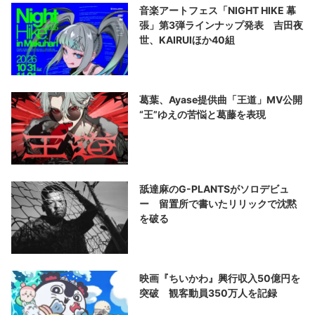
音楽アートフェス「NIGHT HIKE 幕
張」第3弾ラインナップ発表 吉田夜
世、KAIRUIほか40組
葛葉、Ayase提供曲「王道」MV公開
“王”ゆえの苦悩と葛藤を表現
舐達麻のG-PLANTSがソロデビュ
ー 留置所で書いたリリックで沈黙
を破る
映画『ちいかわ』興行収入50億円を
突破 観客動員350万人を記録