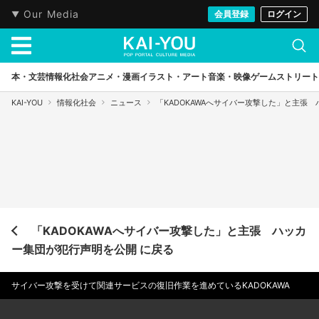
Our Media
会員登録
ログイン
本・文芸
情報化社会
アニメ・漫画
イラスト・アート
音楽・映像
ゲーム
ストリート
KAI-YOU
情報化社会
ニュース
「KADOKAWAへサイバー攻撃した」と主張
「KADOKAWAへサイバー攻撃した」と主張 ハッカ
ー集団が犯行声明を公開 に戻る
サイバー攻撃を受けて関連サービスの復旧作業を進めているKADOKAWA