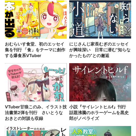
おむらいす食堂、初のエッセイ
にじさんじ家長むぎのエッセイ
集を刊行 「食」をテーマに創作
が興味深い 日常に潜む“知らな
する爆食系VTuber
かったもの”との邂逅
VTuber甘狼このみ、イラスト技
小説『サイレントヒルf』刊行
法書第2弾を刊行 さいとうな
話題沸騰のホラーゲームを黒史
おきとの対談も収録
郎がノベライズ