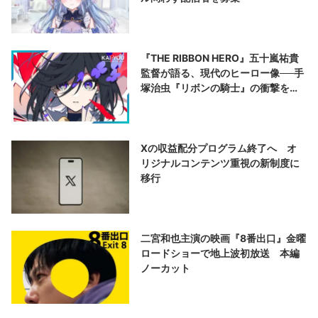
『THE RIBBON HERO』五十嵐祐貴
監督が語る、現代のヒーロー像──手
塚治虫『リボンの騎士』の衝撃を再
演する
Xの収益配分プログラム終了へ オ
リジナルコンテンツ重視の新制度に
移行
二宮和也主演の映画『8番出口』金曜
ロードショーで地上波初放送 本編
ノーカット