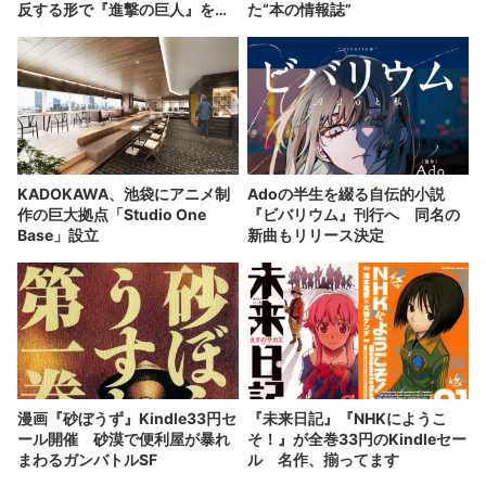
反する形で『進撃の巨人』をパ
た“本の情報誌”
ロディ
KADOKAWA、池袋にアニメ制
Adoの半生を綴る自伝的小説
作の巨大拠点「Studio One
『ビバリウム』刊行へ 同名の
Base」設立
新曲もリリース決定
漫画『砂ぼうず』Kindle33円セ
『未来日記』『NHKにようこ
ール開催 砂漠で便利屋が暴れ
そ！』が全巻33円のKindleセー
まわるガンバトルSF
ル 名作、揃ってます