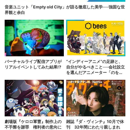
音楽ユニット「Empty old City」が語る徹底した美学──強固な世
界観と余白
バーチャルライブ配信アプリが
“インディーアニメ“の足跡と、
リアルイベントしてみた結果!?
自分がやるべきこと──会社設立
を選んだアニメーター「のを
か」の胸中
劇場版『ケロロ軍曹』制作上の
雑誌『ダ・ヴィンチ』10月で休
不手際を謝罪 権利者の意向に
刊 32年間にわたり親しまれ