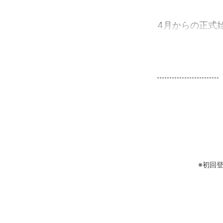
4月からの正式始
※初回