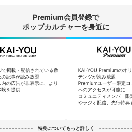
会員登録する
Premium会員登録で
ログインする
ポップカルチャーを身近に
YOUで掲載・配信されている数
KAI-YOU Premium
上の記事が読み放題
テンツが読み放題
ス内の広告が非表示に、より
Premiumユーザー限定
体験を提供
へのアクセスが可能に
コミュニティメンバー限
やラジオ配信、先行特典
特典についてもっと詳しく