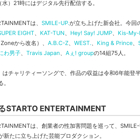
日（水）21時にはデジタル先行配信する。
ERTAINMENTは、
SMILE-UP.
が立ち上げた新会社。今回
SUPER EIGHT
、
KAT-TUN
、
Hey! Say! JUMP
、
Kis-My-
y Zoneから改名）、
A.B.C-Z
、
WEST.
、
King & Prince
、
にわ男子
、
Travis Japan
、
Aぇ! group
の14組75人。
RE』はチャリティーソングで、作品の収益は令和6年能登
る。
TARTO ENTERTAINMENT
TERTAINMENTは、創業者の性加害問題を巡って、SMILE-
が新たに立ち上げた芸能プロダクション。