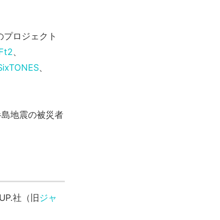
のプロジェクト
Ft2
、
SixTONES
、
半島地震の被災者
UP.社（旧
ジャ