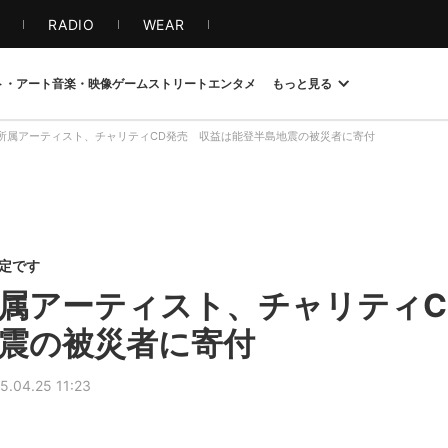
S
RADIO
WEAR
ト・アート
音楽・映像
ゲーム
ストリート
エンタメ
もっと見る
O社所属アーティスト、チャリティCD発売 収益は能登半島地震の被災者に寄付
限定です
社所属アーティスト、チャリティ
震の被災者に寄付
5.04.25 11:23