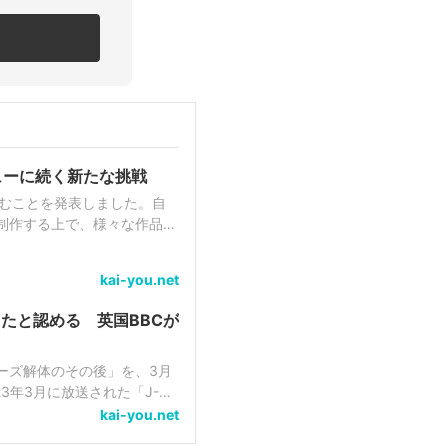
ューに続く新たな挑戦
組むことを発表しました。自
を制作する上で、様々な作品を
を実況プレイしています。
kai-you.net
たと認める 英国BBCが
ーズ解体のその後」を、3月
3年3月に放送された「J-
元タレントで現SMILE-
kai-you.net