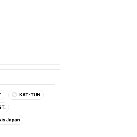
T
KAT-TUN
T.
vis Japan