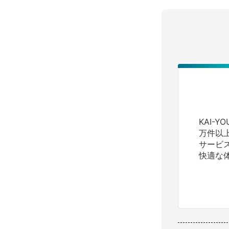
KAI-
万件以
サービ
快適な