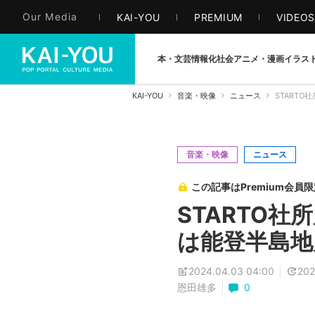
Our Media
KAI-YOU
PREMIUM
VIDEO
本・文芸
情報化社会
アニメ・漫画
イラス
KAI-YOU
音楽・映像
ニュース
START
音楽・映像
ニュース
この記事はPremium会員
STARTO
は能登半島地
2024.04.03 04:00
202
恩田雄多
0