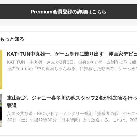
Premium会員登録の詳細はこちら
てもっと知る
KAT-TUN中丸雄一、ゲーム制作に乗り出す 漫画家デビ
KAT-TUN・中丸雄一さんが3月6日、自身のXでゲーム制作に取り
身のYouTube「中丸銀河ちゃんねる」に投稿した動画で、ゲーム
プレイし勉強していくと表明。第1弾として『Q REMASTERED』
『山...
東山紀之、ジャニー喜多川の他スタッフ2名が性加害を行っ
報道
英国公共放送・BBCがドキュメンタリー番組「捕食者の影 ジャニ
30日（土）午後12時30分（日本時間）より放送する。これは、202
POPの捕食者 秘められたスキャンダル」の続編。番組の中でBBCは、
UP....