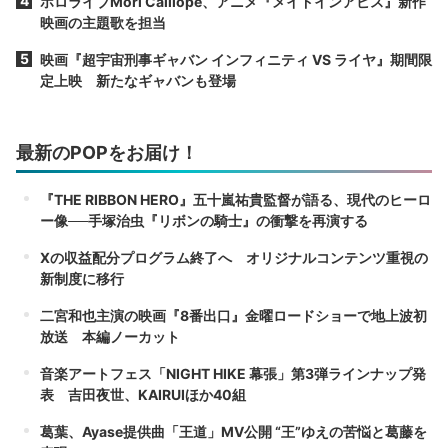
ホロライブMori Calliope、アニメ『メイドインアビス』新作
映画の主題歌を担当
映画『超宇宙刑事ギャバン インフィニティ VS ライヤ』期間限
定上映 新たなギャバンも登場
最新のPOPをお届け！
『THE RIBBON HERO』五十嵐祐貴監督が語る、現代のヒーロ
ー像──手塚治虫『リボンの騎士』の衝撃を再演する
Xの収益配分プログラム終了へ オリジナルコンテンツ重視の
新制度に移行
二宮和也主演の映画『8番出口』金曜ロードショーで地上波初
放送 本編ノーカット
音楽アートフェス「NIGHT HIKE 幕張」第3弾ラインナップ発
表 吉田夜世、KAIRUIほか40組
葛葉、Ayase提供曲「王道」MV公開 “王”ゆえの苦悩と葛藤を