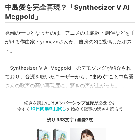
中島愛を完全再現？「Synthesizer V AI
Megpoid」
発端の一つとなったのは、アニメの主題歌・劇伴などを手
がける作曲家・yamazoさんが、自身のXに投稿したポス
ト。
「Synthesizer V AI Megpoid」のデモソングが紹介され
ており、音源を聴いたユーザーから、“
まめぐ
”こと中島愛
さんの歌声の高い再現度に、驚きの声が上がった。 ...
続きを読むには
メンバーシップ登録
が必要です
今すぐ
10日間無料お試し
を始めて記事の続きを読もう
残り 933文字 / 画像2枚