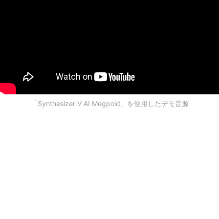
「Synthesizer V AI Megpoid」を使用したデモ音源