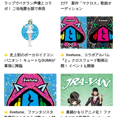
ラップでベテラン声優とコラ
だ!? 新作「マクロス」歌姫オ
ボ！ ご当地愛を韻で表現
ーディション
史上初のボーカロイドコン
livetune、コラボアルバム
パニオン！ キュートなGUMIが
『と』クロスフェード動画公
幕張に降臨
開！ イベントも開催
livetune、ファンタジスタ
眞鍋かをりアニメ化！ ファ