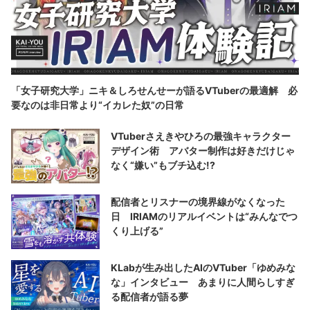
「女子研究大学」ニキ＆しろせんせーが語るVTuberの最適解 必
要なのは非日常より“イカレた奴”の日常
VTuberさえきやひろの最強キャラクター
デザイン術 アバター制作は好きだけじゃ
なく“嫌い”もブチ込む!?
配信者とリスナーの境界線がなくなった
日 IRIAMのリアルイベントは“みんなでつ
くり上げる”
KLabが生み出したAIのVTuber「ゆめみな
な」インタビュー あまりに人間らしすぎ
る配信者が語る夢