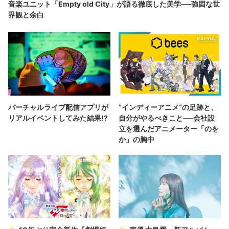
音楽ユニット「Empty old City」が語る徹底した美学──強固な世
界観と余白
バーチャルライブ配信アプリが
“インディーアニメ“の足跡と、
リアルイベントしてみた結果!?
自分がやるべきこと──会社設
立を選んだアニメーター「のを
か」の胸中