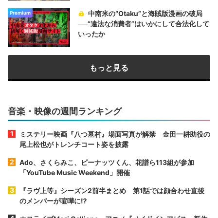
中南米の“Otaku”と海賊版漫画の破局
Premium
──“違法な消費者”はいかにして合法化して
いったか
もっと見る
音楽・映像の週間ランキング
ミステリー映画『八つ墓村』場面写真が解禁 金田一耕助役の
尾上松也がトレンチコート姿を披露
Ado、さくらみこ、ピーナッツくん、花譜ら113組が参加
「YouTube Music Weekend」開催
『ラヴ上等』シーズン2前半まとめ 第1話では顔合わせ直後
のメンバーが喧嘩に⁉︎