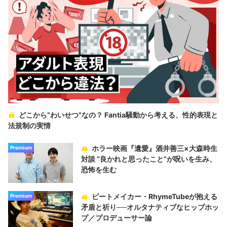
どこから“わいせつ”なの？ Fantia騒動から考える、性的表現と
法規制の実情
ホラー映画『遺愛』酒井善三×大森時生
Premium
対談 “良かれと思ったこと“が呪いを生み、
恐怖を生む
ビートメイカー・RhymeTubeが抱える
Premium
矛盾と祈り──オルタナティブなヒップホッ
プ／プロデューサー論