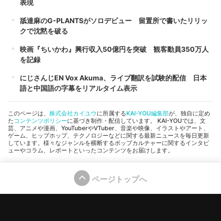
表現
舐達麻のG-PLANTSがソロデビュー 留置所で書いたリリッ
クで沈黙を破る
映画『ちいかわ』興行収入50億円を突破 観客動員350万人
を記録
にじさんじEN Vox Akuma、ライブ翻訳を試験的配信 日本
語と中国語の字幕をリアルタイム表示
このページは、
株式会社カイユウ
に所属する
KAI-YOU編集部
が、独自に定め
た
コンテンツポリシー
に基づき制作・配信しています。 KAI-YOUでは、文
芸、アニメや漫画、YouTuberやVTuber、音楽や映像、イラストやアート、
ゲーム、ヒップホップ、テクノロジーなどに関する最新ニュースを毎日更新
しています。様々なジャンルを横断するポップカルチャーに関するインタビ
ューやコラム、レポートといったコンテンツをお届けします。
ページトップへ