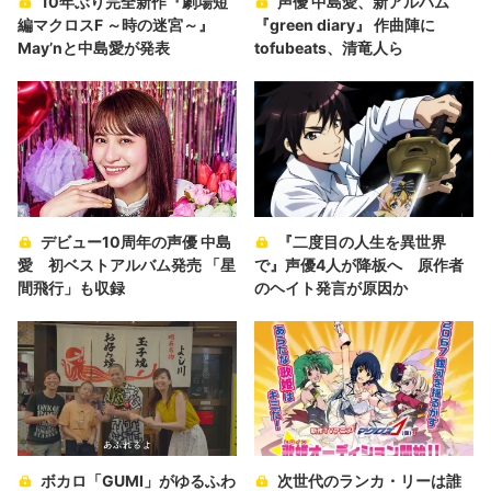
10年ぶり完全新作『劇場短
声優 中島愛、新アルバム
編マクロスF ～時の迷宮～』
『green diary』 作曲陣に
May’nと中島愛が発表
tofubeats、清竜人ら
デビュー10周年の声優 中島
『二度目の人生を異世界
愛 初ベストアルバム発売 「星
で』声優4人が降板へ 原作者
間飛行」も収録
のヘイト発言が原因か
ボカロ「GUMI」がゆるふわ
次世代のランカ・リーは誰