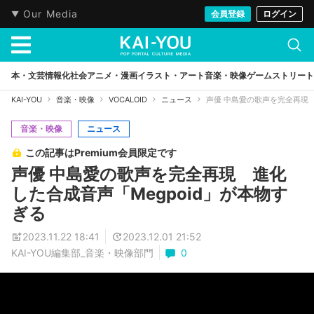
Our Media
会員登録
ログイン
本・文芸
情報化社会
アニメ・漫画
イラスト・アート
音楽・映像
ゲーム
ストリート
KAI-YOU
音楽・映像
VOCALOID
ニュース
声優 中島愛の歌声を完全再現 
音楽・映像
ニュース
この記事はPremium会員限定です
声優 中島愛の歌声を完全再現 進化
した合成音声「Megpoid」が本物す
ぎる
2023.11.22 18:41
2023.12.01 21:52
KAI-YOU編集部_音楽・映像部門
0