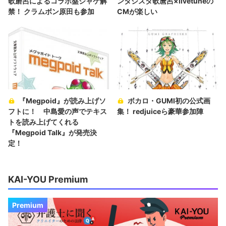
歌磨呂によるコラボ盤ジャケ解
ンタジスタ歌麿呂×livetuneの
禁！ クラムボン原田も参加
CMが楽しい
『Megpoid』が読み上げソ
ボカロ・GUMI初の公式画
フトに！ 中島愛の声でテキス
集！ redjuiceら豪華参加陣
トを読み上げてくれる
『Megpoid Talk』が発売決
定！
KAI-YOU Premium
Premium