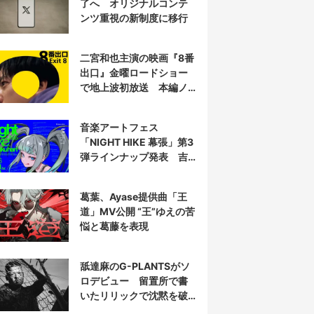
了へ オリジナルコンテ
ンツ重視の新制度に移行
二宮和也主演の映画『8番
出口』金曜ロードショー
で地上波初放送 本編ノ
ーカット
音楽アートフェス
「NIGHT HIKE 幕張」第3
弾ラインナップ発表 吉
田夜世、KAIRUIほか40組
葛葉、Ayase提供曲「王
道」MV公開 “王”ゆえの苦
悩と葛藤を表現
舐達麻のG-PLANTSがソ
ロデビュー 留置所で書
いたリリックで沈黙を破
る