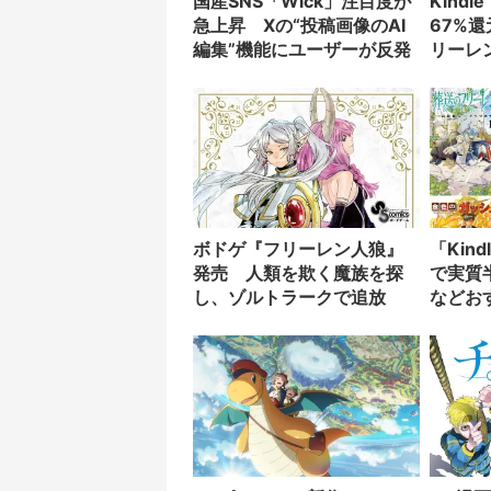
国産SNS「Wick」注目度が
Kind
急上昇 Xの“投稿画像のAI
67%
編集”機能にユーザーが反発
リーレ
む。』
ボドゲ『フリーレン人狼』
「Kin
発売 人類を欺く魔族を探
で実質
し、ゾルトラークで追放
などお