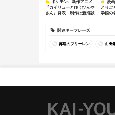
ポケモン、新作アニメ
漫画『チ。』『薬屋のひ
『カイリューとゆうびんや
とりご
さん』発表 制作は新海誠
学館の名
作品のスタジオ
関連キーフレーズ
葬送のフリーレン
山田