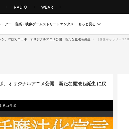
S
RADIO
WEAR
ト・アート
音楽・映像
ゲーム
ストリート
エンタメ
もっと見る
レン』味ぽんコラボ、オリジナルアニメ公開 新たな魔法も誕生
（画像ギャラリー 1 /
ボ、オリジナルアニメ公開 新たな魔法も誕生 に戻
よるコラボ