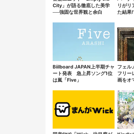
City」が語る徹底した美学
リがリ
──強固な世界観と余白
た結果!
Biilboard JAPAN上半期チャ
フェル
ート発表 急上昇ソング1位
フリー
は嵐「Five」
画をオ
ラスト