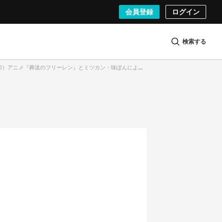
会員登録
ログイン
検索する
 10）アニメ『葬送のフリーレン』とミツカン・味ぽんによるコラボ