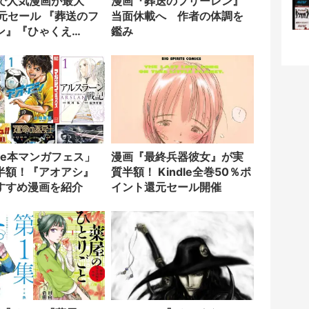
leで人気漫画が最大
漫画『葬送のフリーレン』
還元セール 『葬送のフ
当面休載へ 作者の体調を
ン』『ひゃくえ
鑑み
など10選
dle本マンガフェス」
漫画『最終兵器彼女』が実
半額！『アオアシ』
質半額！ Kindle全巻50％ポ
すすめ漫画を紹介
イント還元セール開催