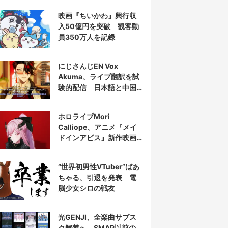
映画『ちいかわ』興行収
入50億円を突破 観客動
員350万人を記録
にじさんじEN Vox
Akuma、ライブ翻訳を試
験的配信 日本語と中国
語の字幕をリアルタイム
表示
ホロライブMori
Calliope、アニメ『メイ
ドインアビス』新作映画
の主題歌を担当
“世界初男性VTuber”ばあ
ちゃる、引退を発表 電
脳少女シロの戦友
光GENJI、全楽曲サブス
ク解禁へ SMAP以前の