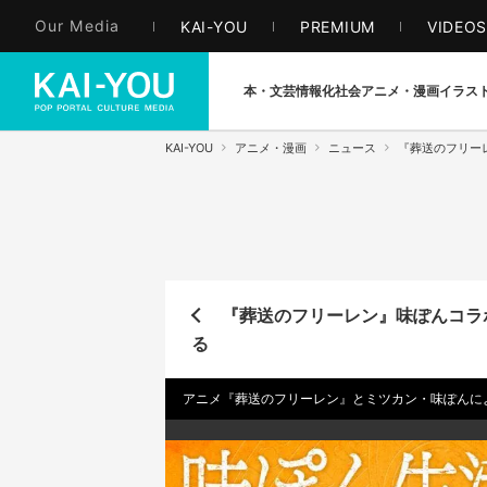
Our Media
KAI-YOU
PREMIUM
VIDEO
本・文芸
情報化社会
アニメ・漫画
イラス
KAI-YOU
アニメ・漫画
ニュース
『葬送のフリー
『葬送のフリーレン』味ぽんコラ
る
アニメ『葬送のフリーレン』とミツカン・味ぽんに