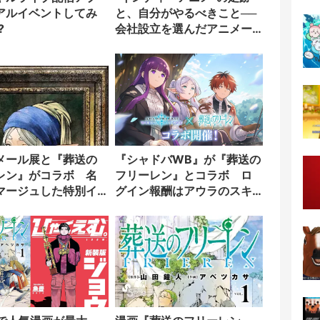
アルイベントしてみ
と、自分がやるべきこと──
?
会社設立を選んだアニメー
ター「のをか」の胸中
メール展と『葬送の
『シャドバWB』が『葬送の
レン』がコラボ 名
フリーレン』とコラボ ロ
マージュした特別イ
グイン報酬はアウラのスキ
公開
ン