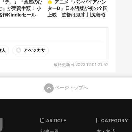
アニメ『バンパイアハン
と』が実質半額！ 小
ターD』日本語版が初の全国
作Kindleセール
上映 監督は鬼才 川尻善昭
鐘人
アベツカサ
最終更新日:2023.12.01 21:52
ページトップへ
ARTICLE
CATEGORY
記事一覧
本・文芸