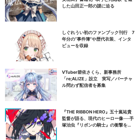
した山田正一郎の謎に迫る
しぐれうい初のファンブック刊行 7
年分の“事件簿”や歴代衣装、インタ
ビューを収録
VTuber碧依さくら、新事務所
「re;ALIZE」設立 実写／バーチャ
ル問わず配信者を募集
『THE RIBBON HERO』五十嵐祐貴
監督が語る、現代のヒーロー像──手
塚治虫『リボンの騎士』の衝撃を再
演する