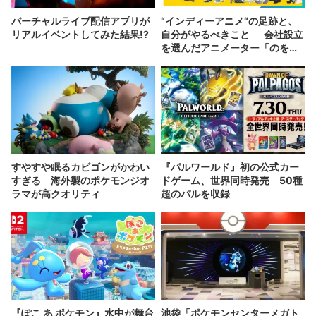
バーチャルライブ配信アプリが
“インディーアニメ“の足跡と、
リアルイベントしてみた結果!?
自分がやるべきこと──会社設立
を選んだアニメーター「のを
か」の胸中
すやすや眠るカビゴンがかわい
『パルワールド』初の公式カー
すぎる 海外製のポケモンジオ
ドゲーム、世界同時発売 50種
ラマが高クオリティ
超のパルを収録
『ぽこ あ ポケモン』水中が舞台
池袋「ポケモンセンターメガト