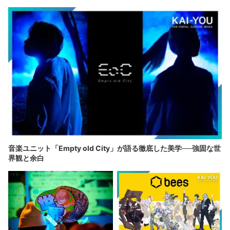
音楽ユニット「Empty old City」が語る徹底した美学──強固な世
界観と余白