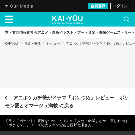
Our Media
会員登録
ログイン
本・文芸
情報化社会
アニメ・漫画
イラスト・アート
音楽・映像
ゲーム
ストリート
KAI-YOU
音楽・映像
レビュー
アニポケガチ勢がドラマ『ポケつめ』レビュ
アニポケガチ勢がドラマ『ポケつめ』レビュー ポケ
モン愛とオマージュ満載 に戻る
ドラマ『ポケットに冒険をつめこんで』の主人公・赤城まどか。演じるのは
「ポケモン」シリーズの大ファンである西野七瀬さん。