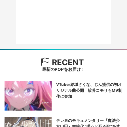
RECENT
最新のPOPをお届け！
VTuber結城さくな、じん提供の初オ
リジナル曲公開 鮫升コモリもMV制
作に参加
テレ東のモキュメンタリー『魔法少
女山田』書籍化 “唄うと死ぬ歌”を遺