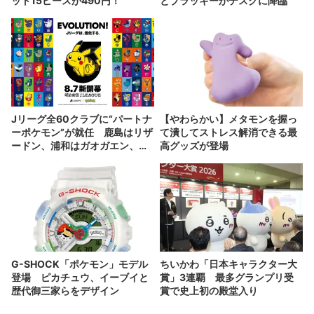
ット15ピースが490円！
とブラッキーがデスクに降臨
Jリーグ全60クラブに“パートナ
【やわらかい】メタモンを握っ
ーポケモン”が就任 鹿島はリザ
て潰してストレス解消できる最
ードン、浦和はガオガエン、川
高グッズが登場
崎はイルカマン
G-SHOCK「ポケモン」モデル
ちいかわ「日本キャラクター大
登場 ピカチュウ、イーブイと
賞」3連覇 最多グランプリ受
歴代御三家らをデザイン
賞で史上初の殿堂入り