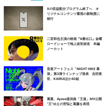
Xの収益配分プログラム終了へ オ
リジナルコンテンツ重視の新制度に
移行
二宮和也主演の映画『8番出口』金曜
ロードショーで地上波初放送 本編
ノーカット
音楽アートフェス「NIGHT HIKE 幕
張」第3弾ラインナップ発表 吉田夜
世、KAIRUIほか40組
葛葉、Ayase提供曲「王道」MV公開
“王”ゆえの苦悩と葛藤を表現