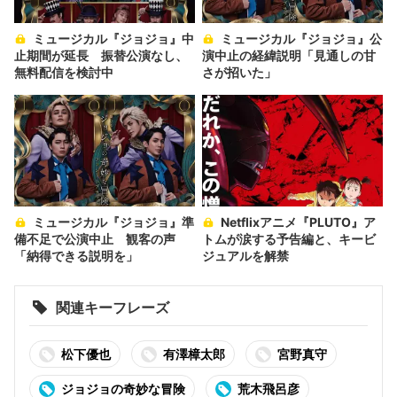
ミュージカル『ジョジョ』中
ミュージカル『ジョジョ』公
止期間が延長 振替公演なし、
演中止の経緯説明「見通しの甘
無料配信を検討中
さが招いた」
ミュージカル『ジョジョ』準
Netflixアニメ『PLUTO』ア
備不足で公演中止 観客の声
トムが涙する予告編と、キービ
「納得できる説明を」
ジュアルを解禁
関連キーフレーズ
松下優也
有澤樟太郎
宮野真守
ジョジョの奇妙な冒険
荒木飛呂彦