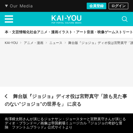
Our Media
会員登録
ログイン
本・文芸
情報化社会
アニメ・漫画
イラスト・アート
音楽・映像
ゲーム
ストリート
KAI-YOU
アニメ・漫画
ニュース
舞台版『ジョジョ』ディオ役は宮野真守「誰
舞台版『ジョジョ』ディオ役は宮野真守「誰も見た事
のない“ジョジョ”の世界を」 に戻る
有澤樟太郎さんが演じるジョナサン・ジョースターと宮野真守さんが演じる
ディオ・ブランドー／画像は
帝国劇場ミュージカル『ジョジョの奇妙な冒
険 ファントムブラッド』公式サイト
より