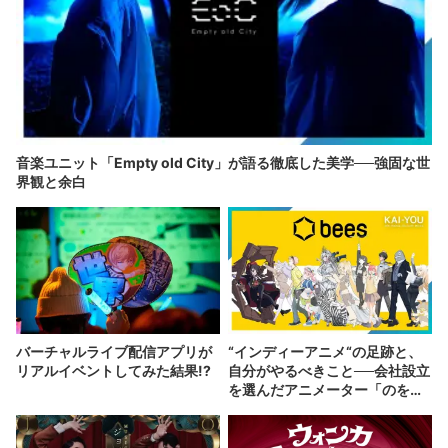
音楽ユニット「Empty old City」が語る徹底した美学──強固な世
界観と余白
バーチャルライブ配信アプリが
“インディーアニメ“の足跡と、
リアルイベントしてみた結果!?
自分がやるべきこと──会社設立
を選んだアニメーター「のを
か」の胸中