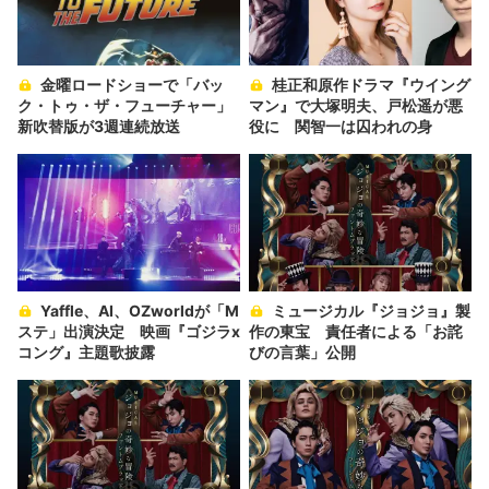
金曜ロードショーで「バッ
桂正和原作ドラマ『ウイング
ク・トゥ・ザ・フューチャー」
マン』で大塚明夫、戸松遥が悪
新吹替版が3週連続放送
役に 関智一は囚われの身
Yaffle、AI、OZworldが「M
ミュージカル『ジョジョ』製
ステ」出演決定 映画『ゴジラx
作の東宝 責任者による「お詫
コング』主題歌披露
びの言葉」公開