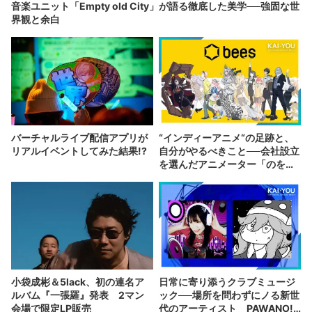
音楽ユニット「Empty old City」が語る徹底した美学──強固な世
界観と余白
バーチャルライブ配信アプリが
“インディーアニメ“の足跡と、
リアルイベントしてみた結果!?
自分がやるべきこと──会社設立
を選んだアニメーター「のを
か」の胸中
小袋成彬＆5lack、初の連名ア
日常に寄り添うクラブミュージ
ルバム『一張羅』発表 2マン
ック──場所を問わずにノる新世
会場で限定LP販売
代のアーティスト PAWANO!!