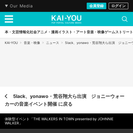
Our Media
会員登録
ログイン
本・文芸
情報化社会
アニメ・漫画
イラスト・アート
音楽・映像
ゲーム
ストリート
KAI-YOU
音楽・映像
ニュース
5lack、yonawo・荒⾕翔⼤ら出演 ジョ
5lack、yonawo・荒⾕翔⼤ら出演 ジョニーウォー
カーの音楽イベント開催 に戻る
体験型イベント「THE WALKERS IN TOWN presented by JOHNNIE
WALKER」