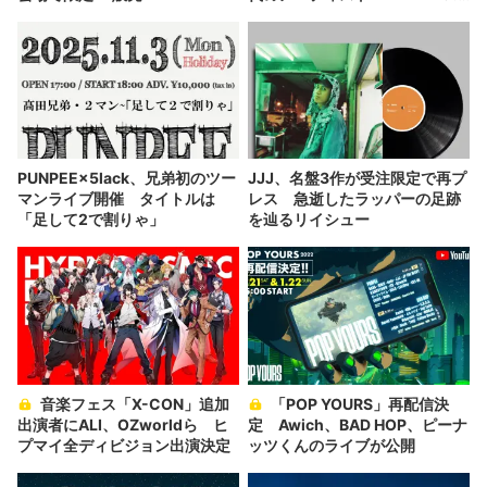
×PEYODAインタビュー
PUNPEE×5lack、兄弟初のツー
JJJ、名盤3作が受注限定で再プ
マンライブ開催 タイトルは
レス 急逝したラッパーの足跡
「足して2で割りゃ」
を辿るリイシュー
音楽フェス「X-CON」追加
「POP YOURS」再配信決
出演者にALI、OZworldら ヒ
定 Awich、BAD HOP、ピーナ
プマイ全ディビジョン出演決定
ッツくんのライブが公開