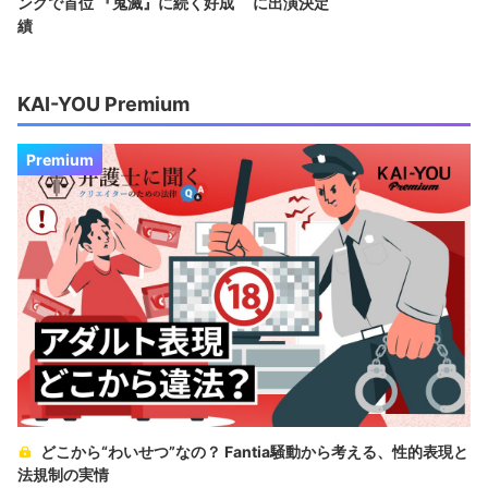
ングで首位 『鬼滅』に続く好成
に出演決定
績
KAI-YOU Premium
Premium
どこから“わいせつ”なの？ Fantia騒動から考える、性的表現と
法規制の実情