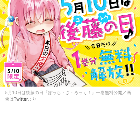
5月10日は後藤の日『ぼっち・ざ・ろっく！』一巻無料公開／画
像は
Twitter
より