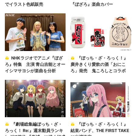
でイラスト色紙販売
『ぼざろ』楽曲カバー
NHKラジオでアニメ『ぼざ
『ぼっち・ざ・ろっく！』
ろ』特集 主演 青山吉能とオー
廣井きくり愛飲の酒「おにこ
イシマサヨシが楽曲を分析
ろ」発売 鬼ころしとコラボ
『劇場総集編ぼっち・ざ・
『ぼっち・ざ・ろっく！』
ろっく！ Re:』週末動員ランキ
結束バンド、THE FIRST TAKE