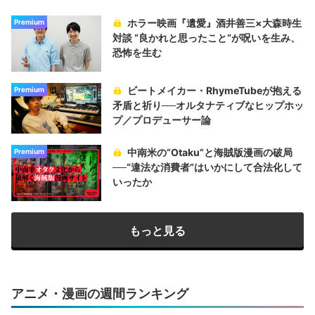
ホラー映画『遺愛』酒井善三×大森時生
Premium
対談 “良かれと思ったこと“が呪いを生み、
恐怖を生む
ビートメイカー・RhymeTubeが抱える
Premium
矛盾と祈り──オルタナティブなヒップホッ
プ／プロデューサー論
中南米の“Otaku”と海賊版漫画の破局
Premium
──“違法な消費者”はいかにして合法化して
いったか
もっと見る
アニメ・漫画の週間ランキング