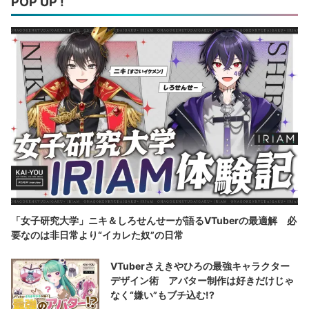
POP UP !
「女子研究大学」ニキ＆しろせんせーが語るVTuberの最適解 必
要なのは非日常より“イカレた奴”の日常
VTuberさえきやひろの最強キャラクター
デザイン術 アバター制作は好きだけじゃ
なく“嫌い”もブチ込む!?