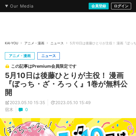
Our Media
本・文芸
情報化社会
アニメ・漫画
イラスト・アート
音楽・映像
会員登録
ゲーム
ログイン
ストリート
KAI-YOU
アニメ・漫画
ニュース
5月10日は後藤ひとりが主役！ 漫画『ぼっ
アニメ・漫画
ニュース
この記事はPremium会員限定です
5月10日は後藤ひとりが主役！ 漫画
『ぼっち・ざ・ろっく』1巻が無料公
開
2023.05.10 15:35
2023.05.10 15:49
宿木
0