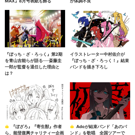
MAX』8月号表紙も飾る
が体調不良
『ぼっち・ざ・ろっく』第2期
イラストレーター中村佑介が
を青山吉能らが語る──斎藤圭
『ぼっち・ざ・ろっく！』結束
一郎が監督を退任した理由と
バンドを描き下ろし
は？
『ぼざろ』『寄生獣』作者
Adoが結束バンド「あのバ
ら、能登復興チャリティー企画
ンド」を歌唱 全国ツアーで