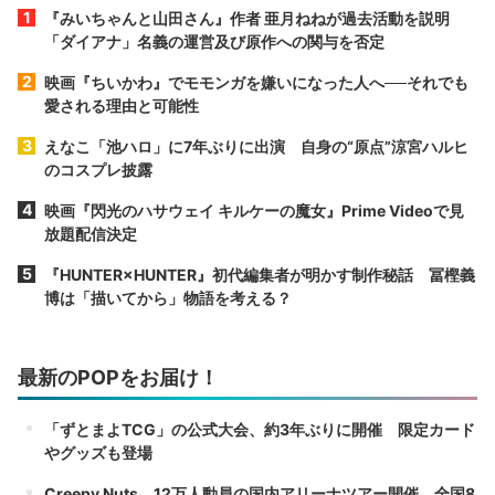
『みいちゃんと山田さん』作者 亜月ねねが過去活動を説明
「ダイアナ」名義の運営及び原作への関与を否定
映画『ちいかわ』でモモンガを嫌いになった人へ──それでも
愛される理由と可能性
えなこ「池ハロ」に7年ぶりに出演 自身の“原点”涼宮ハルヒ
のコスプレ披露
映画『閃光のハサウェイ キルケーの魔女』Prime Videoで見
放題配信決定
『HUNTER×HUNTER』初代編集者が明かす制作秘話 冨樫義
博は「描いてから」物語を考える？
最新のPOPをお届け！
「ずとまよTCG」の公式大会、約3年ぶりに開催 限定カード
やグッズも登場
Creepy Nuts、12万人動員の国内アリーナツアー開催 全国8