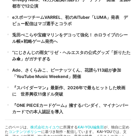
都市で12公演
eスポーツチームVARREL、初のAITuber「LUMA」発表 デ
ビュー配信はマゴ選手とコラボ
兎田ぺこらや宝鐘マリンをデコって強化！ ホロライブのシー
ル帳×戦略ゲーム発売へ
“にじさんじの雨女”リゼ・ヘルエスタの公式グッズ「折りたた
み傘」がガチすぎる
Ado、さくらみこ、ピーナッツくん、花譜ら113組が参加
「YouTube Music Weekend」開催
『スパイダーマン』最新作、2026年で最もヒットした映画
に 世界興収11億ドル突破
『ONE PIECEカードゲーム』擁するバンダイ、マイナンバー
カードでの本人認証を導入
このページは、
株式会社カイユウ
に所属する
KAI-YOU編集部
が、独自に定め
た
コンテンツポリシー
に基づき制作・配信しています。 KAI-YOUでは、文