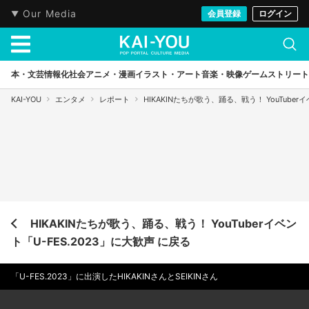
Our Media
会員登録
ログイン
本・文芸
情報化社会
アニメ・漫画
イラスト・アート
音楽・映像
ゲーム
ストリート
KAI-YOU
エンタメ
レポート
HIKAKINたちが歌う、踊る、戦う！ YouTuber
HIKAKINたちが歌う、踊る、戦う！ YouTuberイベン
ト「U-FES.2023」に大歓声 に戻る
「U-FES.2023」に出演したHIKAKINさんとSEIKINさん