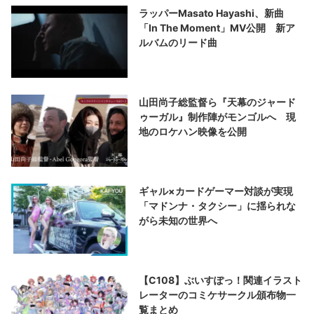
ラッパーMasato Hayashi、新曲
「In The Moment」MV公開 新ア
ルバムのリード曲
山田尚子総監督ら『天幕のジャード
ゥーガル』制作陣がモンゴルへ 現
地のロケハン映像を公開
ギャル×カードゲーマー対談が実現
「マドンナ・タクシー」に揺られな
がら未知の世界へ
【C108】ぶいすぽっ！関連イラスト
レーターのコミケサークル頒布物一
覧まとめ