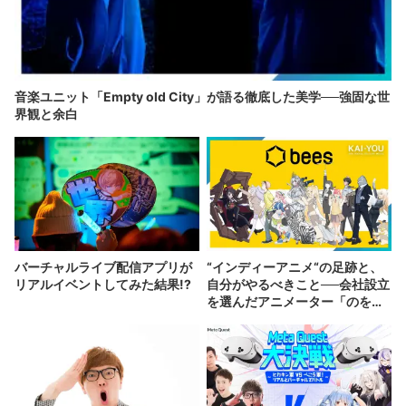
音楽ユニット「Empty old City」が語る徹底した美学──強固な世
界観と余白
バーチャルライブ配信アプリが
“インディーアニメ“の足跡と、
リアルイベントしてみた結果!?
自分がやるべきこと──会社設立
を選んだアニメーター「のを
か」の胸中