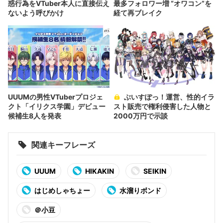
惑行為をVTuber本人に直接伝え
最多フォロワー増 “オワコン”を
ないよう呼びかけ
経て再ブレイク
UUUMの男性VTuberプロジェ
ぶいすぽっ！運営、性的イラ
クト「イリクス学園」デビュー
スト販売で権利侵害した人物と
候補生8人を発表
2000万円で示談
関連キーフレーズ
UUUM
HIKAKIN
SEIKIN
はじめしゃちょー
水溜りボンド
＠小豆