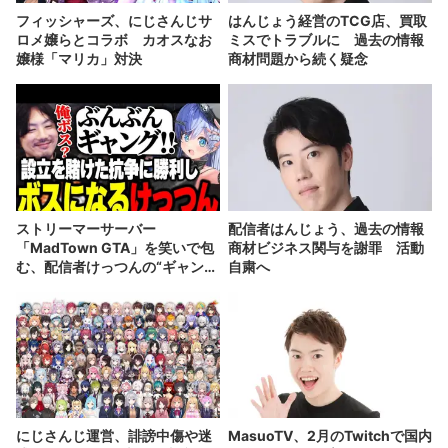
フィッシャーズ、にじさんじサ
はんじょう経営のTCG店、買取
ロメ嬢らとコラボ カオスなお
ミスでトラブルに 過去の情報
嬢様「マリカ」対決
商材問題から続く疑念
ストリーマーサーバー
配信者はんじょう、過去の情報
「MadTown GTA」を笑いで包
商材ビジネス関与を謝罪 活動
む、配信者けっつんの“ギャング
自粛へ
の流儀”
にじさんじ運営、誹謗中傷や迷
MasuoTV、2月のTwitchで国内