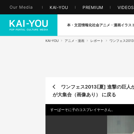
Our Media
KAI-YOU
PREMIUM
VIDEO
本・文芸
情報化社会
アニメ・漫画
イラス
KAI-YOU
アニメ・漫画
レポート
ワンフェス2013
ワンフェス2013[夏] 進撃の
が大集合（画像あり） に戻る
すーぱーそに子のコスプレイヤーさん。