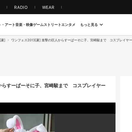
S
RADIO
WEAR
ト・アート
音楽・映像
ゲーム
ストリート
エンタメ
もっと見る
[夏]
ワンフェス2013[夏] 進撃の巨人からすーぱーそに子、宮崎駿まで コスプレイヤ
巨人からすーぱーそに子、宮崎駿まで コスプレイヤー