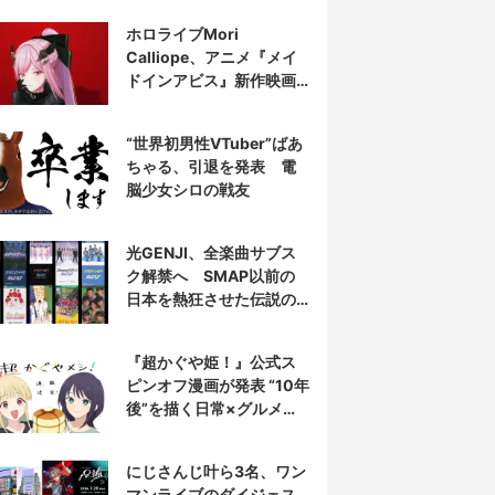
表示
ホロライブMori
Calliope、アニメ『メイ
ドインアビス』新作映画
の主題歌を担当
“世界初男性VTuber”ばあ
ちゃる、引退を発表 電
脳少女シロの戦友
光GENJI、全楽曲サブス
ク解禁へ SMAP以前の
日本を熱狂させた伝説の
アイドル7人組
『超かぐや姫！』公式ス
ピンオフ漫画が発表 “10年
後”を描く日常×グルメ作
品
にじさんじ叶ら3名、ワン
マンライブのダイジェス