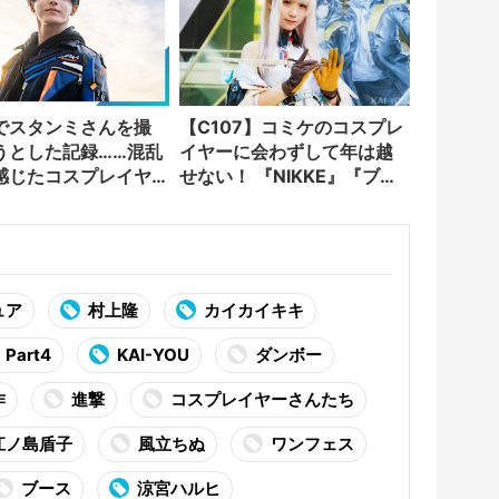
でスタンミさんを撮
【C107】コミケのコスプレ
うとした記録……混乱
イヤーに会わずして年は越
感じたコスプレイヤ
せない！ 『NIKKE』『ブラ
ての躍進
ウンダスト2』など集結
ュア
村上隆
カイカイキキ
Part4
KAI-YOU
ダンボー
作
進撃
コスプレイヤーさんたち
江ノ島盾子
風立ちぬ
ワンフェス
ブース
涼宮ハルヒ