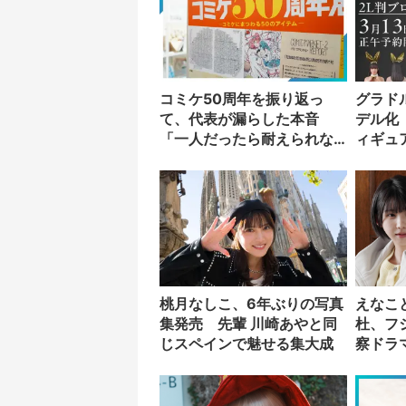
コミケ50周年を振り返っ
グラド
て、代表が漏らした本音
デル化
「一人だったら耐えられな
ィギュ
かった」
の付録
桃月なしこ、6年ぶりの写真
えなこと
集発売 先輩 川崎あやと同
杜、フ
じスペインで魅せる集大成
察ドラ