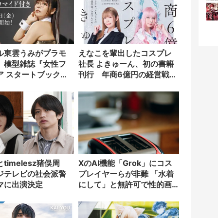
ル東雲うみがプラモ
えなこを輩出したコスプレ
 模型雑誌『女性フ
社長 よきゅーん、初の書籍
ア スタートブック』
刊行 年商6億円の経営戦略
に
を明かす
timelesz猪俣周
XのAI機能「Grok」にコス
ジテレビの社会派警
プレイヤーらが非難 「水着
マに出演決定
にして」と無許可で性的画
像を生成