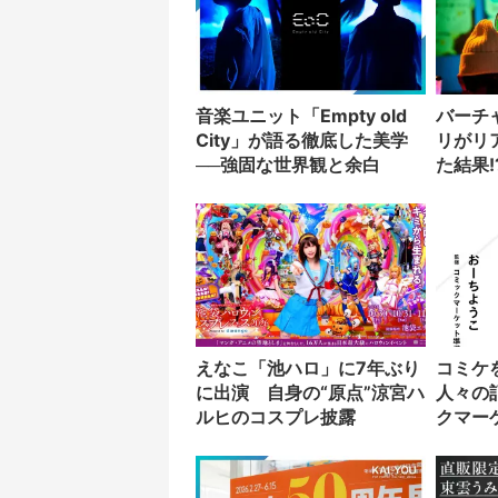
音楽ユニット「Empty old
バーチ
City」が語る徹底した美学
リがリ
──強固な世界観と余白
た結果!
えなこ「池ハロ」に7年ぶり
コミケ
に出演 自身の“原点”涼宮ハ
人々の
ルヒのコスプレ披露
クマー
刊行