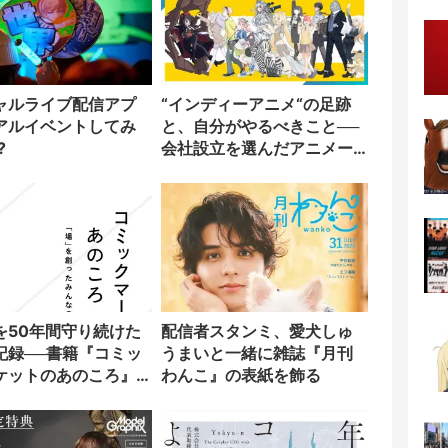
ャルライブ配信アプ
“インディーアニメ“の足跡
アルイベントしてみ
と、自分がやるべきこと──
?
会社設立を選んだアニメー
ター「のをか」の胸中
を50年間守り続けた
配信者スタンミ、愛犬しゅ
記録──書籍『コミッ
うまいと一緒に雑誌『月刊
ケットのあのころ』
わんこ』の表紙を飾る