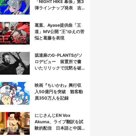
「NIGHT HIKE 幕張」第3
弾ラインナップ発表 吉
田夜世、KAIRUIほか40組
葛葉、Ayase提供曲「王
道」MV公開 “王”ゆえの苦
悩と葛藤を表現
舐達麻のG-PLANTSがソ
ロデビュー 留置所で書
いたリリックで沈黙を破
る
映画『ちいかわ』興行収
入50億円を突破 観客動
員350万人を記録
にじさんじEN Vox
Akuma、ライブ翻訳を試
験的配信 日本語と中国
語の字幕をリアルタイム