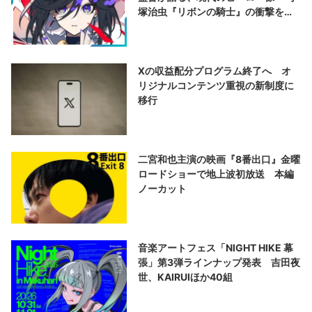
塚治虫『リボンの騎士』の衝撃を再
演する
Xの収益配分プログラム終了へ オ
リジナルコンテンツ重視の新制度に
移行
二宮和也主演の映画『8番出口』金曜
ロードショーで地上波初放送 本編
ノーカット
音楽アートフェス「NIGHT HIKE 幕
張」第3弾ラインナップ発表 吉田夜
世、KAIRUIほか40組