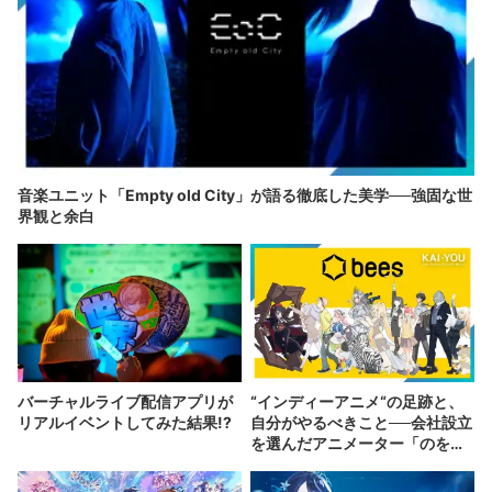
音楽ユニット「Empty old City」が語る徹底した美学──強固な世
界観と余白
バーチャルライブ配信アプリが
“インディーアニメ“の足跡と、
リアルイベントしてみた結果!?
自分がやるべきこと──会社設立
を選んだアニメーター「のを
か」の胸中