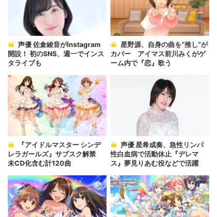
声優 佐倉綾音がInstagram
星野源、自身の曲を“推し”が
開設！ 初のSNS、週一でインス
カバー アイマス前川みくがゲ
タライブも
ーム内で『恋』歌う
『アイドルマスター シンデ
声優 星希成奏、急性リンパ
レラガールズ』サブスク解禁
性白血病で活動休止『デレマ
未CD化含む計120曲
ス』夢見りあむ役などで活躍