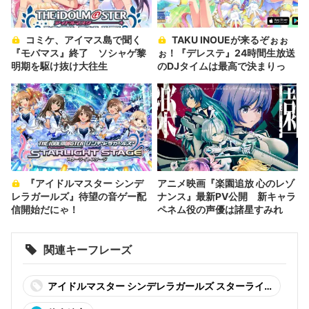
コミケ、アイマス島で聞く
TAKU INOUEが来るぞぉぉ
『モバマス』終了 ソシャゲ黎
ぉ！『デレステ』24時間生放送
明期を駆け抜け大往生
のDJタイムは最高で決まりっ
『アイドルマスター シンデ
アニメ映画『楽園追放 心のレゾ
レラガールズ』待望の音ゲー配
ナンス』最新PV公開 新キャラ
信開始だにゃ！
ペネム役の声優は諸星すみれ
関連キーフレーズ
アイドルマスター シンデレラガールズ スターライ
トステージ