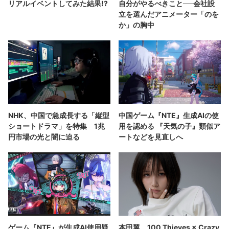
リアルイベントしてみた結果!?
自分がやるべきこと──会社設
立を選んだアニメーター「のを
か」の胸中
NHK、中国で急成長する「縦型
中国ゲーム『NTE』生成AIの使
ショートドラマ」を特集 1兆
用を認める 『天気の子』類似ア
円市場の光と闇に迫る
ートなどを見直しへ
ゲーム『NTE』が生成AI使用疑
本田翼、100 Thieves × Crazy