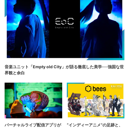
音楽ユニット「Empty old City」が語る徹底した美学──強固な世
界観と余白
バーチャルライブ配信アプリが
“インディーアニメ“の足跡と、