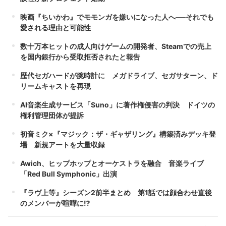
映画『ちいかわ』でモモンガを嫌いになった人へ──それでも
愛される理由と可能性
数十万本ヒットの成人向けゲームの開発者、Steamでの売上
を国内銀行から受取拒否されたと報告
歴代セガハードが腕時計に メガドライブ、セガサターン、ド
リームキャストを再現
AI音楽生成サービス「Suno」に著作権侵害の判決 ドイツの
権利管理団体が提訴
初音ミク×『マジック：ザ・ギャザリング』構築済みデッキ登
場 新規アートを大量収録
Awich、ヒップホップとオーケストラを融合 音楽ライブ
「Red Bull Symphonic」出演
『ラヴ上等』シーズン2前半まとめ 第1話では顔合わせ直後
のメンバーが喧嘩に⁉︎