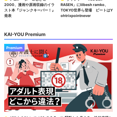
2000、漫画や原画収録のイラ
RASEN」にlilbesh ramko、
スト本『ジャンクキーパー！』
TOKYO世界ら登場 ビートはY
発表
ohtrixpointnever
KAI-YOU Premium
Premium