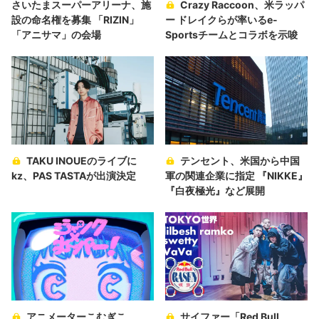
さいたまスーパーアリーナ、施
Crazy Raccoon、米ラッパ
設の命名権を募集 「RIZIN」
ー ドレイクらが率いるe-
「アニサマ」の会場
Sportsチームとコラボを示唆
TAKU INOUEのライブに
テンセント、米国から中国
kz、PAS TASTAが出演決定
軍の関連企業に指定 『NIKKE』
『白夜極光』など展開
アニメーターこむぎこ
サイファー「Red Bull