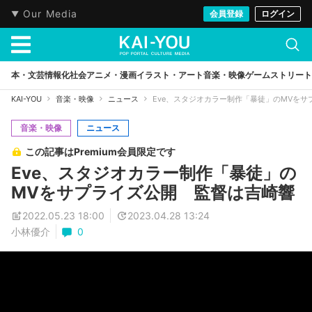
Our Media
会員登録
ログイン
本・文芸
情報化社会
アニメ・漫画
イラスト・アート
音楽・映像
ゲーム
ストリート
KAI-YOU
音楽・映像
ニュース
Eve、スタジオカラー制作「暴徒」のMVを
音楽・映像
ニュース
この記事はPremium会員限定です
Eve、スタジオカラー制作「暴徒」の
MVをサプライズ公開 監督は吉崎響
2022.05.23 18:00
2023.04.28 13:24
小林優介
0