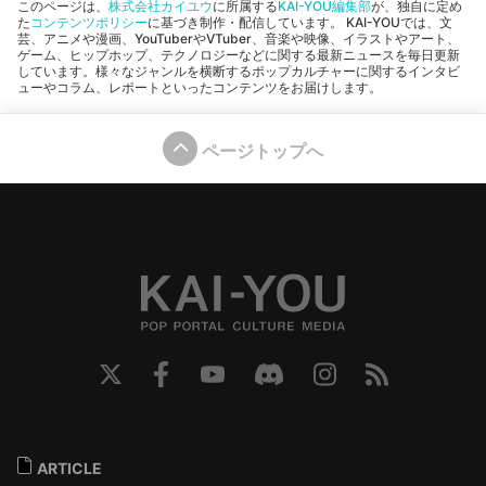
このページは、
株式会社カイユウ
に所属する
KAI-YOU編集部
が、独自に定め
た
コンテンツポリシー
に基づき制作・配信しています。 KAI-YOUでは、文
芸、アニメや漫画、YouTuberやVTuber、音楽や映像、イラストやアート、
ゲーム、ヒップホップ、テクノロジーなどに関する最新ニュースを毎日更新
しています。様々なジャンルを横断するポップカルチャーに関するインタビ
ューやコラム、レポートといったコンテンツをお届けします。
ページトップへ
ARTICLE