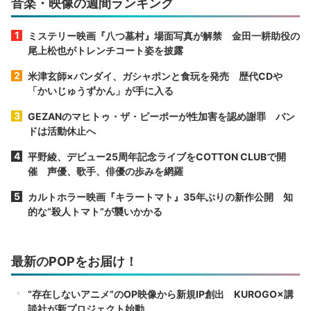
音楽・映像の週間ランキング
ミステリー映画『八つ墓村』場面写真が解禁 金田一耕助役の
尾上松也がトレンチコート姿を披露
米津玄師×バンダイ、ガシャポンと食玩を発売 歴代CDや
「かいじゅうずかん」が手に入る
GEZANのマヒトゥ・ザ・ピーポーが性加害を認め謝罪 バン
ドは活動休止へ
平野綾、デビュー25周年記念ライブをCOTTON CLUBで開
催 声優、歌手、俳優の歩みを網羅
カルトホラー映画『キラートマト』35年ぶりの新作公開 知
的な“殺人トマト”が襲いかかる
最新のPOPをお届け！
“存在しないアニメ”のOP映像から新規IP創出 KUROGO×講
談社が新プロジェクト始動