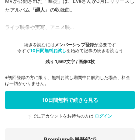
MVが公開された「暴徒」は、Eveさんが3月にリリースし
たアルバム『
廻人
』の収録曲。
ライブ映像や実写、アニメ映...
続きを読むには
メンバーシップ登録
が必要です
今すぐ
10日間無料お試し
を始めて記事の続きを読もう
残り 1,567文字 / 画像0枚
※初回登録の方に限り、無料お試し期間中に解約した場合、料金
は一切かかりません。
10日間無料で続きを見る
すでにアカウントをお持ちの方は
ログイン
会員登録する
Premium会員登録で