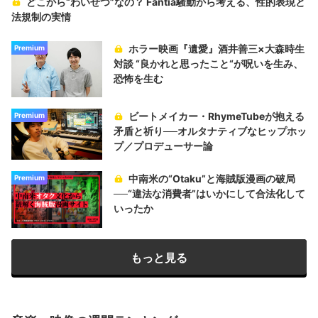
どこから“わいせつ”なの？ Fantia騒動から考える、性的表現と
法規制の実情
ホラー映画『遺愛』酒井善三×大森時生
Premium
対談 “良かれと思ったこと“が呪いを生み、
恐怖を生む
ビートメイカー・RhymeTubeが抱える
Premium
矛盾と祈り──オルタナティブなヒップホッ
プ／プロデューサー論
中南米の“Otaku”と海賊版漫画の破局
Premium
──“違法な消費者”はいかにして合法化して
いったか
もっと見る