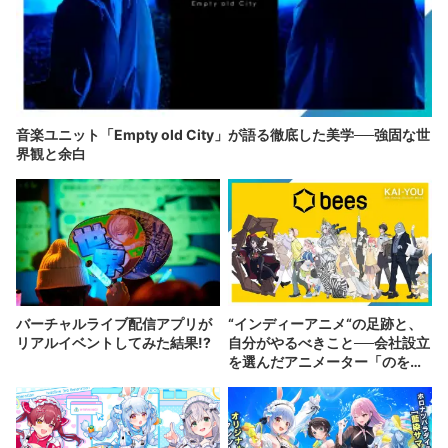
音楽ユニット「Empty old City」が語る徹底した美学──強固な世
界観と余白
バーチャルライブ配信アプリが
“インディーアニメ“の足跡と、
リアルイベントしてみた結果!?
自分がやるべきこと──会社設立
を選んだアニメーター「のを
か」の胸中