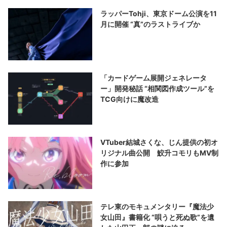
ラッパーTohji、東京ドーム公演を11
月に開催 “真”のラストライブか
「カードゲーム展開ジェネレータ
ー」開発秘話 “相関図作成ツール”を
TCG向けに魔改造
VTuber結城さくな、じん提供の初オ
リジナル曲公開 鮫升コモリもMV制
作に参加
テレ東のモキュメンタリー『魔法少
女山田』書籍化 “唄うと死ぬ歌”を遺