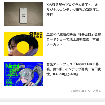
Xの収益配分プログラム終了へ オ
リジナルコンテンツ重視の新制度に
移行
二宮和也主演の映画『8番出口』金曜
ロードショーで地上波初放送 本編
ノーカット
音楽アートフェス「NIGHT HIKE 幕
張」第3弾ラインナップ発表 吉田夜
世、KAIRUIほか40組
> 新着記事をもっと見る