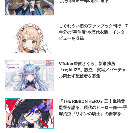
した山田正一郎の謎に迫る
しぐれうい初のファンブック刊行 7
年分の“事件簿”や歴代衣装、インタ
ビューを収録
VTuber碧依さくら、新事務所
「re;ALIZE」設立 実写／バーチャ
ル問わず配信者を募集
『THE RIBBON HERO』五十嵐祐貴
監督が語る、現代のヒーロー像──手
塚治虫『リボンの騎士』の衝撃を再
演する