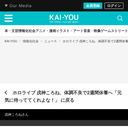
Our Media
会員登録
ログイン
本・文芸
情報化社会
アニメ・漫画
イラスト・アート
音楽・映像
ゲーム
ストリート
KAI-YOU
情報化社会
ニュース
ホロライブ 戌神ころね、体調不良で2週間休
ホロライブ 戌神ころね、体調不良で2週間休養へ「元
気に待っててくれよな！」 に戻る
戌神ころねさん