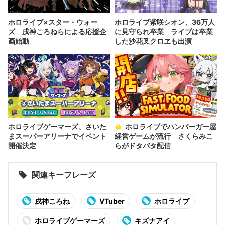
ホロライブ×スター・ウォー
ホロライブ紫咲シオン、36万人
ズ 戌神ころねらによる応援企
に見守られ卒業 ライブは卒業
画始動
した沙花叉クロヱも出演
ホロライブゲーマーズ、さいた
ホロライブでハンバーガー屋
まスーパーアリーナでイベント
経営ゲームが流行 さくらみこ
開催決定
らがドタバタ配信
関連キーフレーズ
戌神ころね
VTuber
ホロライブ
ホロライブゲーマーズ
キズナアイ