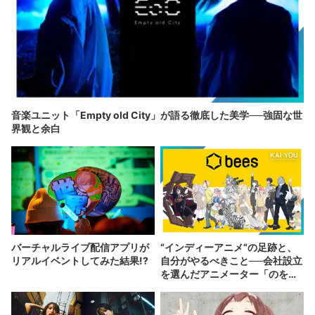
音楽ユニット「Empty old City」が語る徹底した美学──強固な世
界観と余白
バーチャルライブ配信アプリが
“インディーアニメ“の足跡と、
リアルイベントしてみた結果!?
自分がやるべきこと──会社設立
を選んだアニメーター「のを
か」の胸中