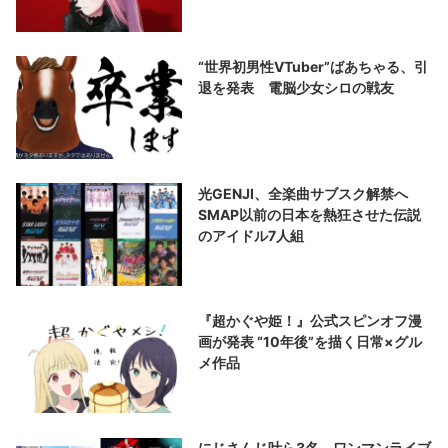
“世界初男性VTuber”ばあちゃる、引
退を発表 電脳少女シロの戦友
光GENJI、全楽曲サブスク解禁へ
SMAP以前の日本を熱狂させた伝説
のアイドル7人組
『超かぐや姫！』公式スピンオフ漫
画が発表 “10年後”を描く日常×グル
メ作品
にじさんじ叶ら3名、ワンマンライブ