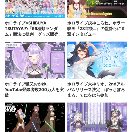
ホロライブ×SHIBUYA
ホロライブ戌神ころね、ホラー
TSUTAYAの「66種類ランダ
映画『28年後…』の監督らに直
ム」商法に批判 グッズ販売形
撃インタビュー
式を変更へ
ホロライブ猫又おかゆ、
ホロライブ大神ミオ、2ndアル
YouTube登録者数200万人を突
バムリリース決定 ぼっちぼろ
破
まる、てにをはら参加