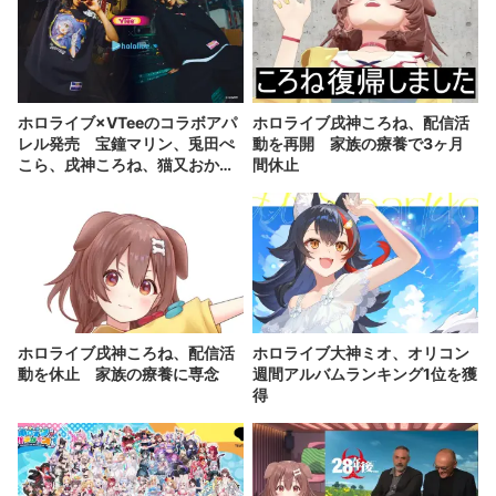
ホロライブ×VTeeのコラボアパ
ホロライブ戌神ころね、配信活
レル発売 宝鐘マリン、兎田ぺ
動を再開 家族の療養で3ヶ月
こら、戌神ころね、猫又おかゆ
間休止
が参加
ホロライブ戌神ころね、配信活
ホロライブ大神ミオ、オリコン
動を休止 家族の療養に専念
週間アルバムランキング1位を獲
得