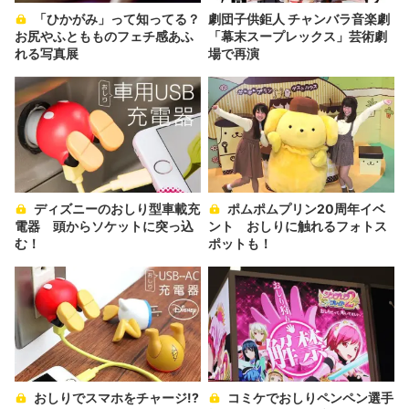
「ひかがみ」って知ってる？
劇団子供鉅人 チャンバラ音楽劇
お尻やふともものフェチ感あふ
「幕末スープレックス」芸術劇
れる写真展
場で再演
ディズニーのおしり型車載充
ポムポムプリン20周年イベ
電器 頭からソケットに突っ込
ント おしりに触れるフォトス
む！
ポットも！
おしりでスマホをチャージ!?
コミケでおしりペンペン選手