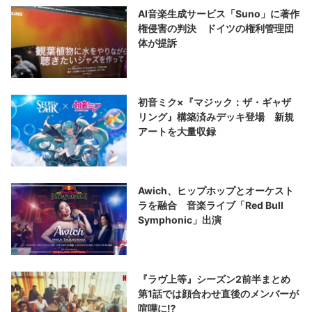
AI音楽生成サービス「Suno」に著作
権侵害の判決 ドイツの権利管理団
体が提訴
初音ミク×『マジック：ザ・ギャザ
リング』構築済みデッキ登場 新規
アートを大量収録
Awich、ヒップホップとオーケスト
ラを融合 音楽ライブ「Red Bull
Symphonic」出演
『ラヴ上等』シーズン2前半まとめ
第1話では顔合わせ直後のメンバーが
喧嘩に⁉︎