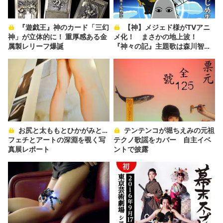
『遊戯王』神のカード「三幻
【神】メジェド様がTVアニ
神」が立体的に！ 重厚感ある金
メ化！ まさかの地上波！
属製レリーフ爆誕
『神々の記』主題歌は森川智之
が担当
お尻と太ももとひかがみと…
テンテンコが堀ちえみの元祖
フェチとアートの深淵を覗く写
テクノ歌謡をカバー 自主イベ
真展レポート
ントで披露