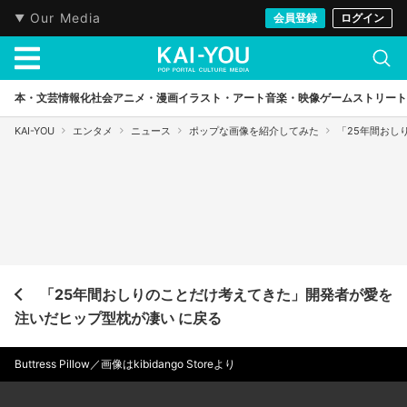
Our Media
会員登録
ログイン
本・文芸
情報化社会
アニメ・漫画
イラスト・アート
音楽・映像
ゲーム
ストリート
KAI-YOU
エンタメ
ニュース
ポップな画像を紹介してみた
「25年間おし
「25年間おしりのことだけ考えてきた」開発者が愛を
注いだヒップ型枕が凄い に戻る
Buttress Pillow／画像はkibidango Storeより