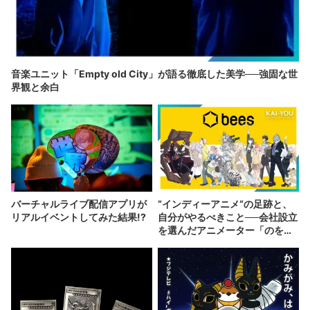
音楽ユニット「Empty old City」が語る徹底した美学──強固な世
界観と余白
バーチャルライブ配信アプリが
“インディーアニメ“の足跡と、
リアルイベントしてみた結果!?
自分がやるべきこと──会社設立
を選んだアニメーター「のを
か」の胸中