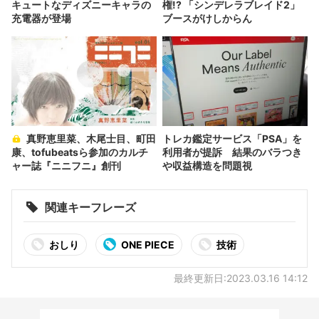
キュートなディズニーキャラの
権!? 「シンデレラブレイド2」
充電器が登場
ブースがけしからん
真野恵里菜、木尾士目、町田
トレカ鑑定サービス「PSA」を
康、tofubeatsら参加のカルチ
利用者が提訴 結果のバラつき
ャー誌『ニニフニ』創刊
や収益構造を問題視
関連キーフレーズ
おしり
ONE PIECE
技術
最終更新日:2023.03.16 14:12