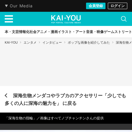
Our Media
会員登録
ログイン
本・文芸
情報化社会
アニメ・漫画
イラスト・アート
音楽・映像
ゲーム
ストリート
KAI-YOU
エンタメ
インタビュー
ポップな画像を紹介してみた
深海生物メ
深海生物メンダコやラブカのアクセサリー「少しでも
多くの人に深海の魅力を」 に戻る
「深海生物の指輪」／画像はすべてノブチャンチンさんの提供