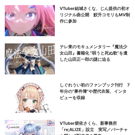
VTuber結城さくな、じん提供の初オ
リジナル曲公開 鮫升コモリもMV制
作に参加
テレ東のモキュメンタリー『魔法少
女山田』書籍化 “唄うと死ぬ歌”を遺
した山田正一郎の謎に迫る
しぐれうい初のファンブック刊行 7
年分の“事件簿”や歴代衣装、インタ
ビューを収録
VTuber碧依さくら、新事務所
「re;ALIZE」設立 実写／バーチャ