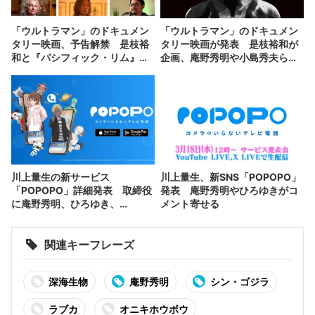
「ウルトラマン」のドキュメン
「ウルトラマン」のドキュメン
タリー映画、予告解禁 是枝裕
タリー映画が発表 是枝裕和が
和と『パシフィック・リム』監
企画、庵野秀明や小島秀夫らが
督が対談
出演
川上量生の新サービス
川上量生、新SNS「POPOPO」
「POPOPO」詳細発表 取締役
発表 庵野秀明やひろゆきがコ
に庵野秀明、ひろゆき、
メント寄せる
GACKTが就任
関連キーフレーズ
深海生物
庵野秀明
シン・ゴジラ
ラブカ
オニキホウボウ