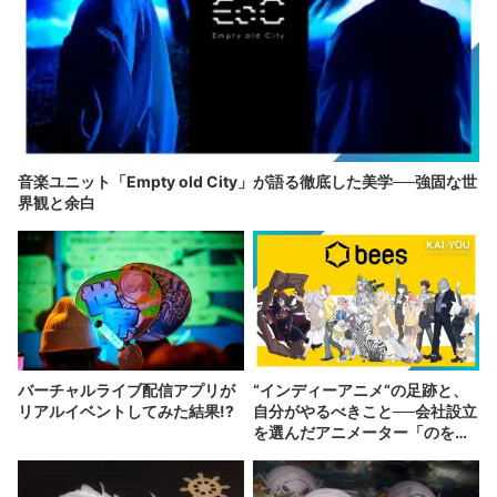
音楽ユニット「Empty old City」が語る徹底した美学──強固な世
界観と余白
バーチャルライブ配信アプリが
“インディーアニメ“の足跡と、
リアルイベントしてみた結果!?
自分がやるべきこと──会社設立
を選んだアニメーター「のを
か」の胸中