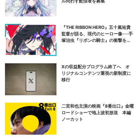
ル問わず配信者を募集
『THE RIBBON HERO』五十嵐祐貴
監督が語る、現代のヒーロー像──手
塚治虫『リボンの騎士』の衝撃を再
演する
Xの収益配分プログラム終了へ オ
リジナルコンテンツ重視の新制度に
移行
二宮和也主演の映画『8番出口』金曜
ロードショーで地上波初放送 本編
ノーカット