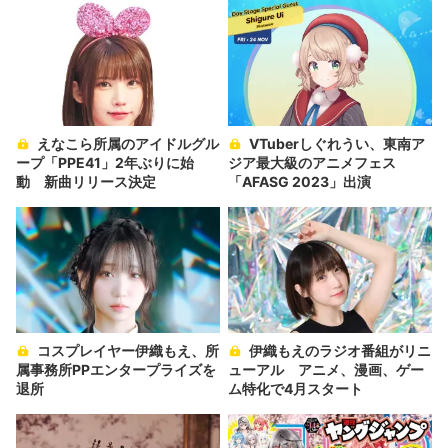
えなこら所属のアイドルグル
VTuberしぐれうい、東南ア
ープ「PPE41」2年ぶりに始
ジア最大級のアニメフェス
動 新曲リリース決定
「AFASG 2023」出演
コスプレイヤー伊織もえ、所
伊織もえのラジオ番組がリニ
属事務所PPエンタープライズを
ューアル アニメ、漫画、ゲー
退所
ム特化で4月スタート