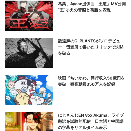
葛葉、Ayase提供曲「王道」MV公開
“王”ゆえの苦悩と葛藤を表現
舐達麻のG-PLANTSがソロデビュ
ー 留置所で書いたリリックで沈黙
を破る
映画『ちいかわ』興行収入50億円を
突破 観客動員350万人を記録
にじさんじEN Vox Akuma、ライブ
翻訳を試験的配信 日本語と中国語
の字幕をリアルタイム表示