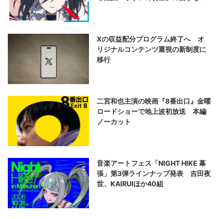
演する
Xの収益配分プログラム終了へ オ
リジナルコンテンツ重視の新制度に
移行
二宮和也主演の映画『8番出口』金曜
ロードショーで地上波初放送 本編
ノーカット
音楽アートフェス「NIGHT HIKE 幕
張」第3弾ラインナップ発表 吉田夜
世、KAIRUIほか40組