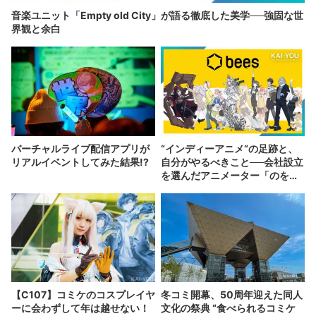
音楽ユニット「Empty old City」が語る徹底した美学──強固な世
界観と余白
バーチャルライブ配信アプリが
“インディーアニメ“の足跡と、
リアルイベントしてみた結果!?
自分がやるべきこと──会社設立
を選んだアニメーター「のを
か」の胸中
【C107】コミケのコスプレイヤ
冬コミ開幕、50周年迎えた同人
ーに会わずして年は越せない！
文化の祭典 “食べられるコミケ