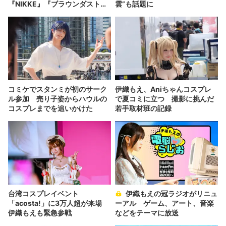
『NIKKE』『ブラウンダスト
雲”も話題に
2』など集結
コミケでスタンミが初のサーク
伊織もえ、Aniちゃんコスプレ
ル参加 売り子姿からハウルの
で夏コミに立つ 撮影に挑んだ
コスプレまでを追いかけた
若手取材班の記録
台湾コスプレイベント
伊織もえの冠ラジオがリニュ
「acosta!」に3万人超が来場
ーアル ゲーム、アート、音楽
伊織もえも緊急参戦
などをテーマに放送