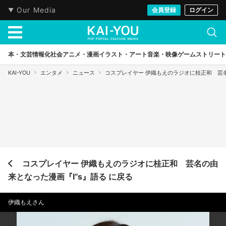
Our Media
会員登録
ログイン
本・文芸
情報化社会
アニメ・漫画
イラスト・アート
音楽・映像
ゲーム
ストリート
KAI-YOU
エンタメ
ニュース
コスプレイヤー 伊織もえのラジオに桂正和 芸名
コスプレイヤー 伊織もえのラジオに桂正和 芸名の由
来となった漫画『I”s』語る に戻る
伊織もえさん