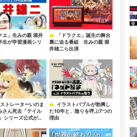
クエ」生みの親 堀井
「ドラクエ」誕生の舞台
半生が学習漫画シリ
裏に迫る番組 生みの親 堀
井雄二ら出演
イラストバブルが勃興し
みさん死去「テイル
た10年と、陰りを呼ぶ7つの
ブ」シリーズ公式が追
理由