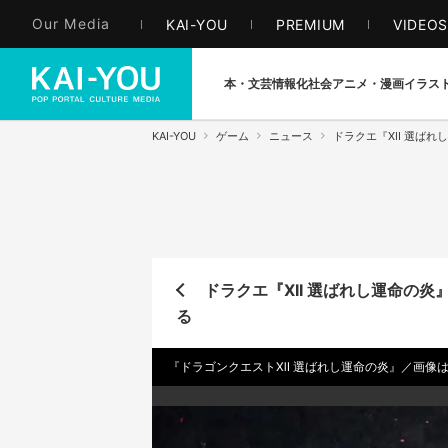
Our Media
KAI-YOU
PREMIUM
VIDEO
本・文芸
情報化社会
アニメ・漫画
イラス
KAI-YOU
ゲーム
ニュース
ドラクエ『XII 選ば
ドラクエ『XII 選ばれし運命の炎
る
『ドラゴンクエストⅫ 選ばれし運命の炎』／画像