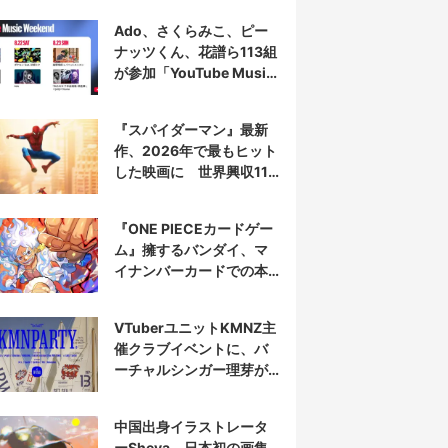
Ado、さくらみこ、ピー
ナッツくん、花譜ら113組
が参加「YouTube Music
Weekend」開催
『スパイダーマン』最新
作、2026年で最もヒット
した映画に 世界興収11
億ドル突破
『ONE PIECEカードゲー
ム』擁するバンダイ、マ
イナンバーカードでの本
人認証を導入
VTuberユニットKMNZ主
催クラブイベントに、バ
ーチャルシンガー理芽が
出演
中国出身イラストレータ
ーSheya、日本初の画集