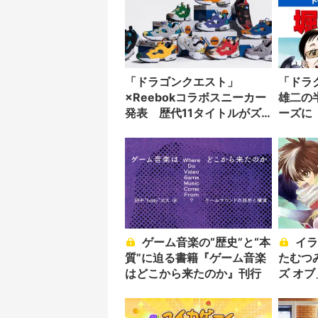
「ドラゴンクエスト」
「ドラ
×Reebokコラボスニーカー
雄二の
発表 歴代11タイトルがズ
ーズに
ラリと並ぶ
ゲーム音楽の“歴史”と“本
イラストレーターいのま
質”に迫る書籍『ゲーム音楽
たむつ
はどこから来たのか』刊行
ズ オ
悼