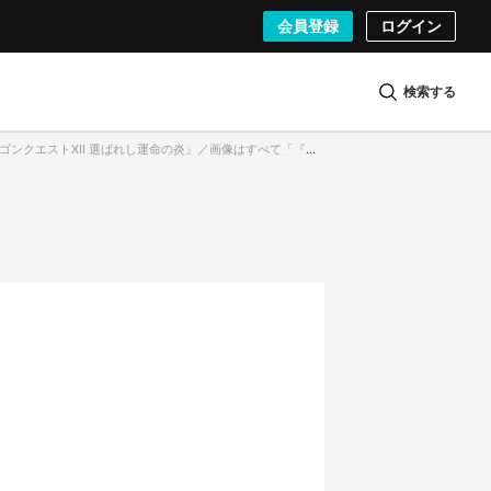
会員登録
ログイン
検索する
ストⅫ 選ばれし運命の炎』／画像はすべて「『ドラゴンクエスト』35周年記念特番」より