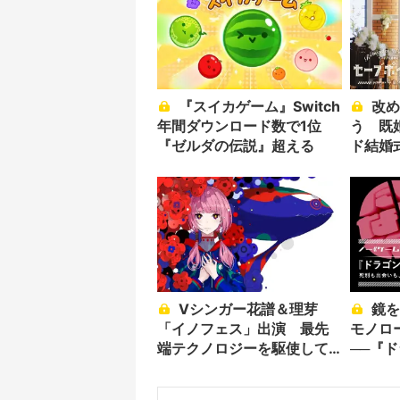
『スイカゲーム』Switch
改めて牧師の前で愛を誓
年間ダウンロード数で1位
う 既
『ゼルダの伝説』超える
ド結婚
Vシンガー花譜＆理芽
鏡を覗き込んだ主人公の
「イノフェス」出演 最先
モノロ
端テクノロジーを駆使して
──『
ライブ