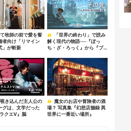
「世界の終わり」で読み
婚者向け「リマイン
解く現代の物語──『ぼっ
式」が斬新
ち・ざ・ろっく』から『ブ
ルーアーカイブ』まで
魔女のお店や冒険者の酒
ーグは、文学だった
場？ 写真集『幻想店舗録 異
ドラクエV』脳
世界に一番近い場所』