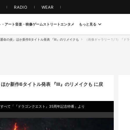
S
RADIO
WEAR
ト・アート
音楽・映像
ゲーム
ストリート
エンタメ
もっと見る
れし運命の炎』ほか新作6タイトル発表 『Ⅲ』のリメイクも
（画像ギャラリー 1 / 1）『ドラゴンクエ
』ほか新作6タイトル発表 『Ⅲ』のリメイクも に戻
はすべて「『ドラゴンクエスト』35周年記念特番」より