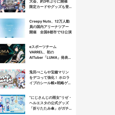
大会、約3年ぶりに開催
限定カードやグッズも登
場
Creepy Nuts、12万人動
員の国内アリーナツアー
開催 全国8都市で12公演
eスポーツチーム
VARREL、初の
AITuber「LUMA」発表
デビュー配信はマゴ選手
とコラボ
兎田ぺこらや宝鐘マリン
をデコって強化！ ホロラ
イブのシール帳×戦略ゲー
ム発売へ
“にじさんじの雨女”リゼ・
ヘルエスタの公式グッズ
「折りたたみ傘」がガチ
すぎる