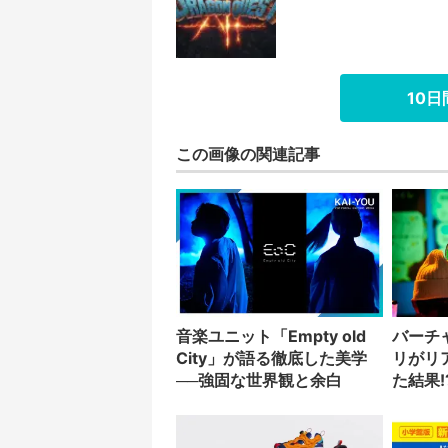
10
この画像の関連記事
音楽ユニット「Empty old
バーチ
City」が語る徹底した美学
リがリ
──強固な世界観と余白
た結果!