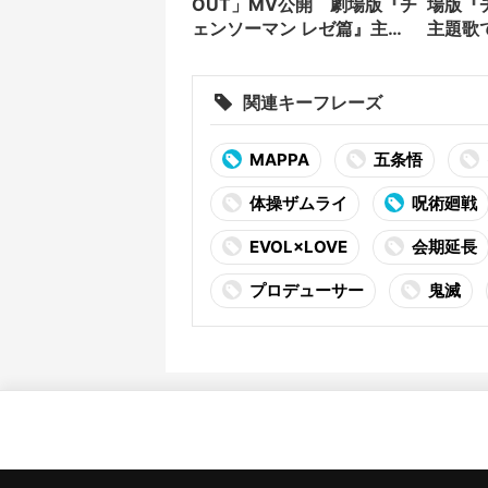
OUT」MV公開 劇場版『チ
場版『
ェンソーマン レゼ篇』主題
主題歌
歌
関連キーフレーズ
MAPPA
五条悟
体操ザムライ
呪術廻戦
EVOL×LOVE
会期延長
プロデューサー
鬼滅