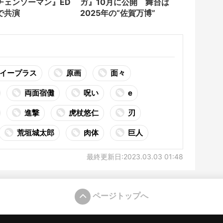
チェンソーマン』ED
ガ』10月に公開 舞台は
で共演
2025年の“佐賀万博”
イープラス
原画
面々
両面宿儺
呪い
e
進撃
虎杖悠仁
刃
荒垣城太郎
肉体
巨人
最終更新日:2023.03.03 01:48
ページトップへ