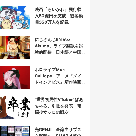
映画『ちいかわ』興行収
入50億円を突破 観客動
員350万人を記録
にじさんじEN Vox
Akuma、ライブ翻訳を試
験的配信 日本語と中国
語の字幕をリアルタイム
表示
ホロライブMori
Calliope、アニメ『メイ
ドインアビス』新作映画
の主題歌を担当
“世界初男性VTuber”ばあ
ちゃる、引退を発表 電
脳少女シロの戦友
光GENJI、全楽曲サブス
ク解禁へ SMAP以前の