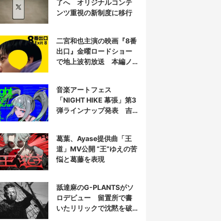
了へ オリジナルコンテ
ンツ重視の新制度に移行
二宮和也主演の映画『8番
出口』金曜ロードショー
で地上波初放送 本編ノ
ーカット
音楽アートフェス
「NIGHT HIKE 幕張」第3
弾ラインナップ発表 吉
田夜世、KAIRUIほか40組
葛葉、Ayase提供曲「王
道」MV公開 “王”ゆえの苦
悩と葛藤を表現
舐達麻のG-PLANTSがソ
ロデビュー 留置所で書
いたリリックで沈黙を破
る