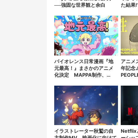
──強固な世界観と余白
た結果!
バイオレンス日常漫画『地
アニメス
元最高！』まさかのアニメ
年記念
化決定 MAPPA制作、
PEOP
Netflixで世界配信
き下ろ
イラストレーター秋鷲の自
Netf
主制作MV、映画化に向けて
ーシッ