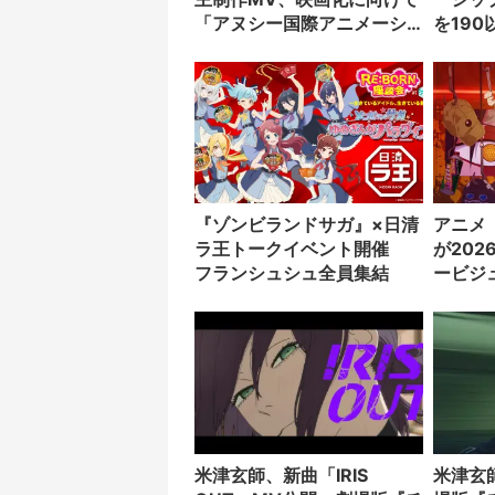
「アヌシー国際アニメーシ
を19
ョン映画祭」に出展
『ゾンビランドサガ』×日清
アニメ
ラ王トークイベント開催
が20
フランシュシュ全員集結
ービジ
米津玄師、新曲「IRIS
米津玄