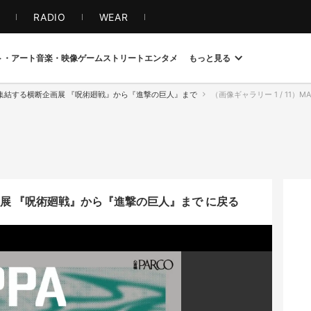
S
RADIO
WEAR
ト・アート
音楽・映像
ゲーム
ストリート
エンタメ
もっと見る
が集結する横断企画展 『呪術廻戦』から『進撃の巨人』まで
（画像ギャラリー 1 / 11）MAP
画展 『呪術廻戦』から『進撃の巨人』まで に戻る