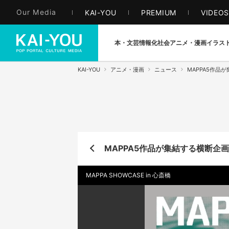
Our Media
KAI-YOU
PREMIUM
VIDEO
本・文芸
情報化社会
アニメ・漫画
イラス
KAI-YOU
アニメ・漫画
ニュース
MAPPA5作品
MAPPA5作品が集結する横断企
MAPPA SHOWCASE in 心斎橋