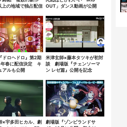
0以上の地域で独占配信
OUT」ダンス動画が公開
『ドロヘドロ』第2期
米津玄師×藤本タツキが初対
26年春に配信決定 キ
談 劇場版『チェンソーマ
ュアルも公開
ン レゼ篇』公開を記念
師×宇多田ヒカル、劇
劇場版『ゾンビランドサ