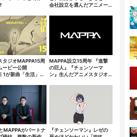
?
会社設立を選んだアニメー
ター「のをか」の胸中
タジオMAPPA15周
MAPPA設立15周年 『進撃
ムービー公開
の巨人』『チェンソーマ
LE 1が新曲「生活」書
ン』生んだアニメスタジオ
し
が記念企画始動
lixとMAPPAがパートナ
『チェンソーマン』レゼの
プ締結 複数の新作
死ぬほどかわいい「IRIS