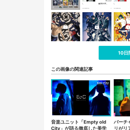
10
この画像の関連記事
音楽ユニット「Empty old
バーチ
City」が語る徹底した美学
リがリ