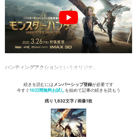
ハンティングアクション
というオリジナ...
続きを読むには
メンバーシップ登録
が必要です
今すぐ
10日間無料お試し
を始めて記事の続きを読もう
残り 1,832文字 / 画像1枚