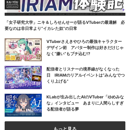
「女子研究大学」ニキ＆しろせんせーが語るVTuberの最適解 必
要なのは非日常より“イカレた奴”の日常
VTuberさえきやひろの最強キャラクター
デザイン術 アバター制作は好きだけじゃ
なく“嫌い”もブチ込む!?
配信者とリスナーの境界線がなくなった
日 IRIAMのリアルイベントは“みんなでつ
くり上げる”
KLabが生み出したAIのVTuber「ゆめみな
な」インタビュー あまりに人間らしすぎ
る配信者が語る夢
もっと見る