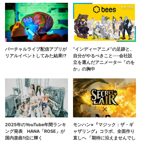
バーチャルライブ配信アプリが
“インディーアニメ“の足跡と、
リアルイベントしてみた結果!?
自分がやるべきこと──会社設
立を選んだアニメーター「のを
か」の胸中
2025年のYouTube年間ランキ
モンハン×『マジック：ザ・ギ
ング発表 HANA「ROSE」が
ャザリング』コラボ、全面作り
国内楽曲1位に輝く
直しへ 「期待に沿えませんでし