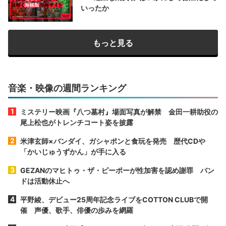
いったか
もっと見る
音楽・映像の週間ランキング
ミステリー映画『八つ墓村』場面写真が解禁 金田一耕助役の
尾上松也がトレンチコート姿を披露
米津玄師×バンダイ、ガシャポンと食玩を発売 歴代CDや
「かいじゅうずかん」が手に入る
GEZANのマヒトゥ・ザ・ピーポーが性加害を認め謝罪 バン
ドは活動休止へ
平野綾、デビュー25周年記念ライブをCOTTON CLUBで開
催 声優、歌手、俳優の歩みを網羅