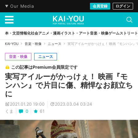
Our Media
会員登録
ログイン
本・文芸
情報化社会
アニメ・漫画
イラスト・アート
音楽・映像
ゲーム
ストリート
KAI-YOU
音楽・映像
ニュース
実写アイルーがかっけぇ！ 映画『モンハン』
音楽・映像
ニュース
この記事はPremium会員限定です
実写アイルーがかっけぇ！ 映画『モ
ンハン』で片目に傷、精悍なお顔立ち
に
2021.01.20 19:00
2023.03.04 03:24
くま
0
61