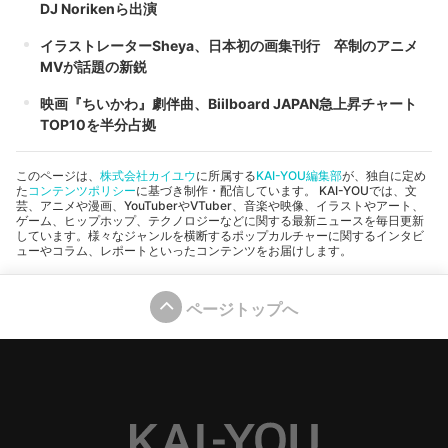
DJ Norikenら出演
イラストレーターSheya、日本初の画集刊行 卒制のアニメ
MVが話題の新鋭
映画『ちいかわ』劇伴曲、Biilboard JAPAN急上昇チャート
TOP10を半分占拠
このページは、
株式会社カイユウ
に所属する
KAI-YOU編集部
が、独自に定め
た
コンテンツポリシー
に基づき制作・配信しています。 KAI-YOUでは、文
芸、アニメや漫画、YouTuberやVTuber、音楽や映像、イラストやアート、
ゲーム、ヒップホップ、テクノロジーなどに関する最新ニュースを毎日更新
しています。様々なジャンルを横断するポップカルチャーに関するインタビ
ューやコラム、レポートといったコンテンツをお届けします。
ページトップへ