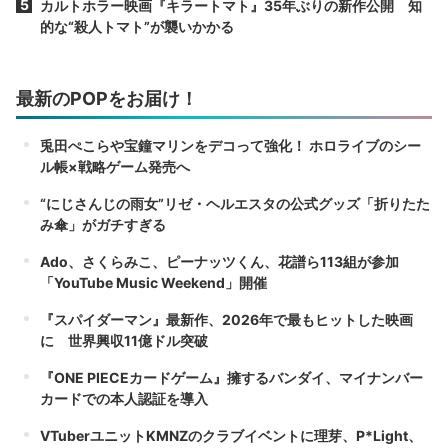
カルトホラー映画『キラートマト』35年ぶりの新作公開 知
的な“殺人トマト”が襲いかかる
最新のPOPをお届け！
兎田ぺこらや宝鐘マリンをデコって強化！ ホロライブのシー
ル帳×戦略ゲーム発売へ
“にじさんじの雨女”リゼ・ヘルエスタの公式グッズ「折りたた
み傘」がガチすぎる
Ado、さくらみこ、ピーナッツくん、花譜ら113組が参加
「YouTube Music Weekend」開催
『スパイダーマン』最新作、2026年で最もヒットした映画
に 世界興収11億ドル突破
『ONE PIECEカードゲーム』擁するバンダイ、マイナンバー
カードでの本人認証を導入
VTuberユニットKMNZのクラブイベントに理芽、P*Light、