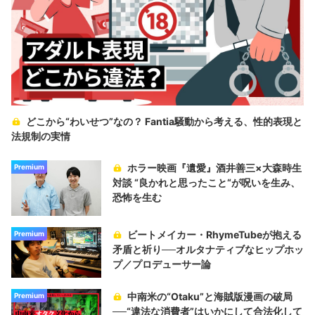
どこから“わいせつ”なの？ Fantia騒動から考える、性的表現と
法規制の実情
ホラー映画『遺愛』酒井善三×大森時生
Premium
対談 “良かれと思ったこと“が呪いを生み、
恐怖を生む
ビートメイカー・RhymeTubeが抱える
Premium
矛盾と祈り──オルタナティブなヒップホッ
プ／プロデューサー論
中南米の“Otaku”と海賊版漫画の破局
Premium
──“違法な消費者”はいかにして合法化して