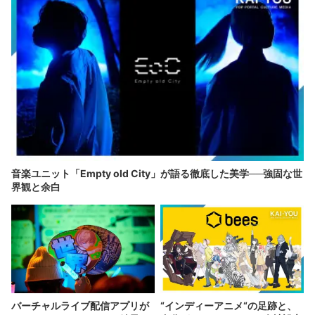
音楽ユニット「Empty old City」が語る徹底した美学──強固な世
界観と余白
バーチャルライブ配信アプリが
“インディーアニメ“の足跡と、