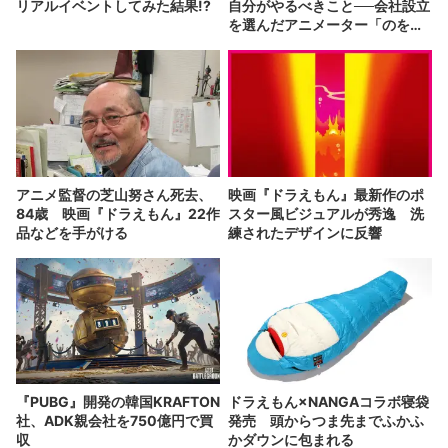
リアルイベントしてみた結果!?
自分がやるべきこと──会社設立
を選んだアニメーター「のを
か」の胸中
アニメ監督の芝山努さん死去、
映画『ドラえもん』最新作のポ
84歳 映画『ドラえもん』22作
スター風ビジュアルが秀逸 洗
品などを手がける
練されたデザインに反響
『PUBG』開発の韓国KRAFTON
ドラえもん×NANGAコラボ寝袋
社、ADK親会社を750億円で買
発売 頭からつま先までふかふ
収
かダウンに包まれる