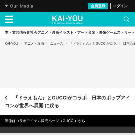
Our Media
会員登録
ログイン
本・文芸
情報化社会
アニメ・漫画
イラスト・アート
音楽・映像
ゲーム
ストリート
KAI-YOU
アニメ・漫画
ニュース
『ドラえもん』とGUCCIがコラボ 日本
『ドラえもん』とGUCCIがコラボ 日本のポップアイ
コンが世界へ展開 に戻る
画像はコラボアイテム販売ページ（GUCCI）から