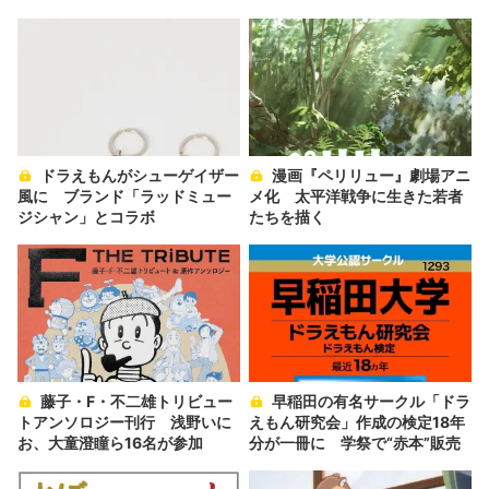
ドラえもんがシューゲイザー
漫画『ペリリュー』劇場アニ
風に ブランド「ラッドミュー
メ化 太平洋戦争に生きた若者
ジシャン」とコラボ
たちを描く
藤子・F・不二雄トリビュー
早稲田の有名サークル「ドラ
トアンソロジー刊行 浅野いに
えもん研究会」作成の検定18年
お、大童澄瞳ら16名が参加
分が一冊に 学祭で“赤本”販売