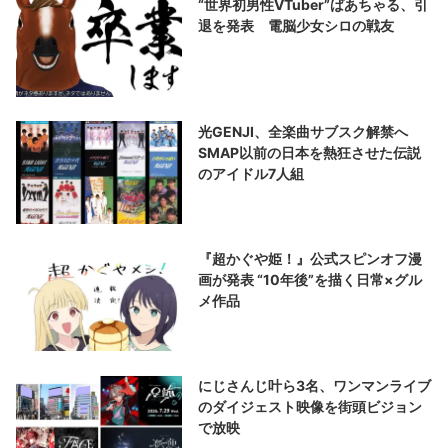
“世界初男性VTuber”ばあちゃる、引
退を発表 電脳少女シロの戦友
光GENJI、全楽曲サブスク解禁へ
SMAP以前の日本を熱狂させた伝説
のアイドル7人組
『超かぐや姫！』公式スピンオフ漫
画が発表 “10年後”を描く日常×グル
メ作品
にじさんじ叶ら3名、ワンマンライブ
のダイジェスト映像を街頭ビジョン
で放映