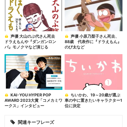
声優 大山のぶ代さん死去
声優 小原乃梨子さん死去、
ドラえもんや『ダンガンロン
88歳 代表作に『ドラえもん』
パ』モノクマなど演じる
のび太など
KAI-YOU HYPER POP
ちいかわ、19～20歳が選ぶ
AWARD 2023大賞「コメカミワ
車の中に置きたいキャラクター1
ークス」インタビュー
位に決定
関連キーフレーズ