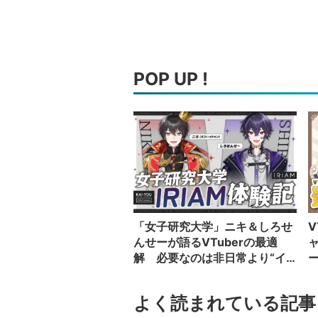
POP UP !
「女子研究大学」ニキ＆しろせ
V
んせーが語るVTuberの最適
解 必要なのは非日常より“イ
カレた奴”の日常
い
よく読まれている記事