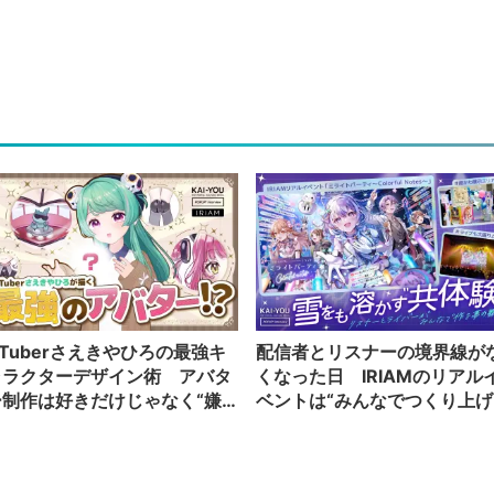
Tuberさえきやひろの最強キ
配信者とリスナーの境界線が
ャラクターデザイン術 アバタ
くなった日 IRIAMのリアル
ー制作は好きだけじゃなく“嫌
ベントは“みんなでつくり上げ
”もブチ込む!?
る”