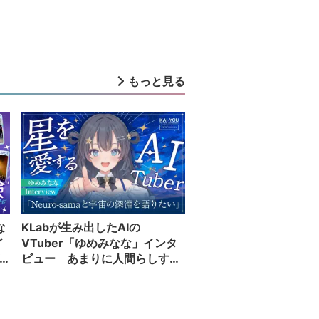
もっと見る
な
KLabが生み出したAIの
イ
VTuber「ゆめみなな」インタ
ビュー あまりに人間らしすぎ
る配信者が語る夢