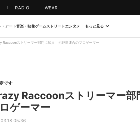
S
RADIO
WEAR
ト・アート
音楽・映像
ゲーム
ストリート
エンタメ
もっと見る
zy Raccoonストリーマー部門に加入 元野良連合のプロゲーマー
限定です
azy Raccoonストリーマー
ロゲーマー
.03.18 05:36