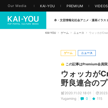
Our Media
KAI-YOU
PREMIUM
VIDEO
本・文芸
情報化社会
アニメ・漫画
イラス
KAI-YOU
ゲーム
ニュース
ウォッカがCra
ゲーム
ニュース
この記事はPremium会員
ウォッカがCr
野良連合のプ
2020.11.02 18:01
2023
Yugaming
0
115