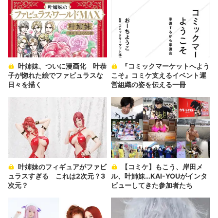
叶姉妹、ついに漫画化 叶恭
『コミックマーケットへよう
子が惚れた絵でファビュラスな
こそ』コミケ支えるイベント運
日々を描く
営組織の姿を伝える一冊
叶姉妹のフィギュアがファビ
【コミケ】もこう、岸田メ
ュラスすぎる これは2次元？3
ル、叶姉妹…KAI-YOUがインタ
次元？
ビューしてきた参加者たち