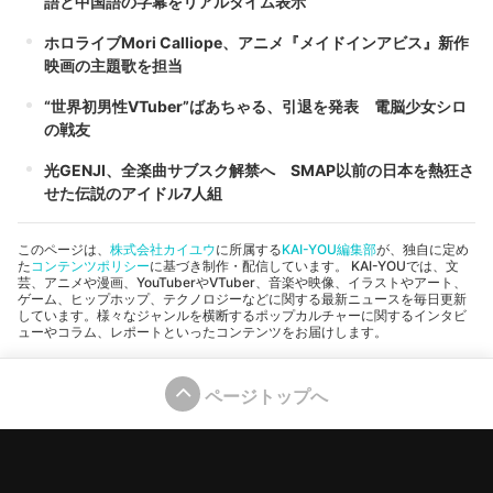
語と中国語の字幕をリアルタイム表示
ホロライブMori Calliope、アニメ『メイドインアビス』新作
映画の主題歌を担当
“世界初男性VTuber”ばあちゃる、引退を発表 電脳少女シロ
の戦友
光GENJI、全楽曲サブスク解禁へ SMAP以前の日本を熱狂さ
せた伝説のアイドル7人組
このページは、
株式会社カイユウ
に所属する
KAI-YOU編集部
が、独自に定め
た
コンテンツポリシー
に基づき制作・配信しています。 KAI-YOUでは、文
芸、アニメや漫画、YouTuberやVTuber、音楽や映像、イラストやアート、
ゲーム、ヒップホップ、テクノロジーなどに関する最新ニュースを毎日更新
しています。様々なジャンルを横断するポップカルチャーに関するインタビ
ューやコラム、レポートといったコンテンツをお届けします。
ページトップへ