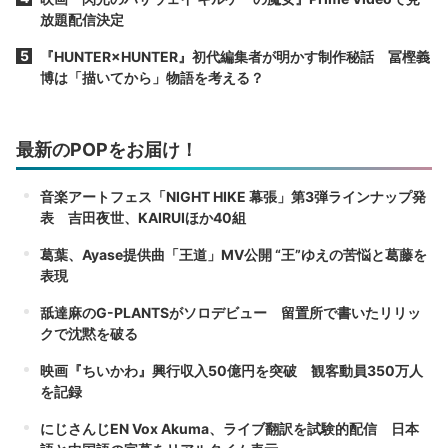
放題配信決定
『HUNTER×HUNTER』初代編集者が明かす制作秘話 冨樫義
博は「描いてから」物語を考える？
最新のPOPをお届け！
音楽アートフェス「NIGHT HIKE 幕張」第3弾ラインナップ発
表 吉田夜世、KAIRUIほか40組
葛葉、Ayase提供曲「王道」MV公開 “王”ゆえの苦悩と葛藤を
表現
舐達麻のG-PLANTSがソロデビュー 留置所で書いたリリッ
クで沈黙を破る
映画『ちいかわ』興行収入50億円を突破 観客動員350万人
を記録
にじさんじEN Vox Akuma、ライブ翻訳を試験的配信 日本