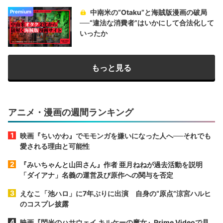
中南米の“Otaku”と海賊版漫画の破局
Premium
──“違法な消費者”はいかにして合法化して
いったか
もっと見る
アニメ・漫画の週間ランキング
映画『ちいかわ』でモモンガを嫌いになった人へ──それでも
愛される理由と可能性
『みいちゃんと山田さん』作者 亜月ねねが過去活動を説明
「ダイアナ」名義の運営及び原作への関与を否定
えなこ「池ハロ」に7年ぶりに出演 自身の“原点”涼宮ハルヒ
のコスプレ披露
映画『閃光のハサウェイ キルケーの魔女』Prime Videoで見