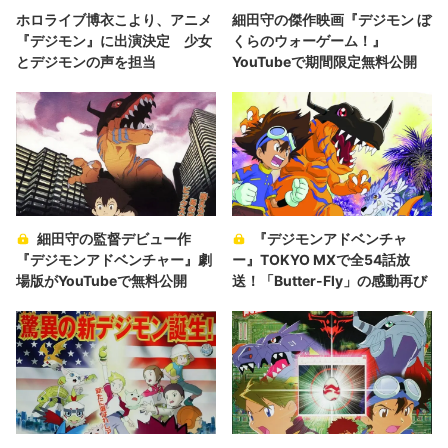
ホロライブ博衣こより、アニメ
細田守の傑作映画『デジモン ぼ
『デジモン』に出演決定 少女
くらのウォーゲーム！』
とデジモンの声を担当
YouTubeで期間限定無料公開
細田守の監督デビュー作
『デジモンアドベンチャ
『デジモンアドベンチャー』劇
ー』TOKYO MXで全54話放
場版がYouTubeで無料公開
送！「Butter-Fly」の感動再び