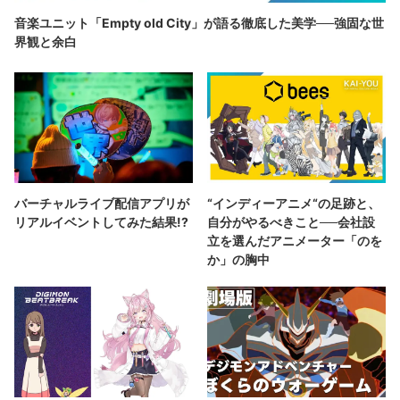
音楽ユニット「Empty old City」が語る徹底した美学──強固な世
界観と余白
バーチャルライブ配信アプリが
“インディーアニメ“の足跡と、
リアルイベントしてみた結果!?
自分がやるべきこと──会社設
立を選んだアニメーター「のを
か」の胸中