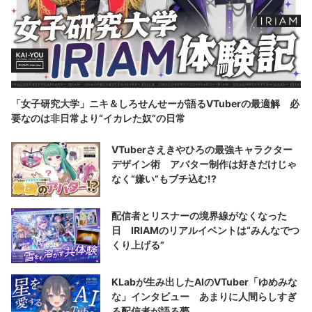
「女子研究大学」ニキ＆しろせんせーが語るVTuberの最適解 必
要なのは非日常より“イカレた奴”の日常
VTuberさえきやひろの最強キャラクター
デザイン術 アバター制作は好きだけじゃ
なく“嫌い”もブチ込む!?
配信者とリスナーの境界線がなくなった
日 IRIAMのリアルイベントは“みんなでつ
くり上げる”
KLabが生み出したAIのVTuber「ゆめみな
な」インタビュー あまりに人間らしすぎ
る配信者が語る夢