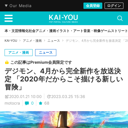
Our Media
会員登録
ログイン
本・文芸
情報化社会
アニメ・漫画
イラスト・アート
音楽・映像
ゲーム
ストリート
KAI-YOU
アニメ・漫画
ニュース
デジモン、4月から完全新作を放送決定 「2
アニメ・漫画
ニュース
この記事はPremium会員限定です
デジモン、4月から完全新作を放送決
定 「2020年だからこそ描ける新しい
冒険」
2020.01.21 10:00
2023.03.25 15:36
motocra
0
68