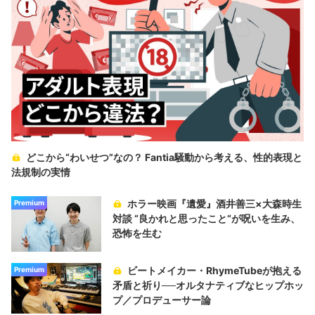
どこから“わいせつ”なの？ Fantia騒動から考える、性的表現と
法規制の実情
ホラー映画『遺愛』酒井善三×大森時生
Premium
対談 “良かれと思ったこと“が呪いを生み、
恐怖を生む
ビートメイカー・RhymeTubeが抱える
Premium
矛盾と祈り──オルタナティブなヒップホッ
プ／プロデューサー論