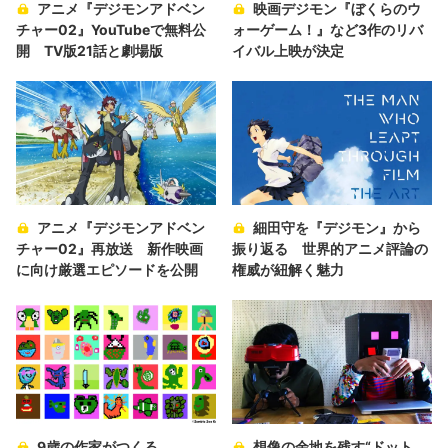
アニメ『デジモンアドベン
映画デジモン『ぼくらのウ
チャー02』YouTubeで無料公
ォーゲーム！』など3作のリバ
開 TV版21話と劇場版
イバル上映が決定
アニメ『デジモンアドベン
細田守を『デジモン』から
チャー02』再放送 新作映画
振り返る 世界的アニメ評論の
に向け厳選エピソードを公開
権威が紐解く魅力
9歳の作家がつくる
想像の余地を残す“ドット