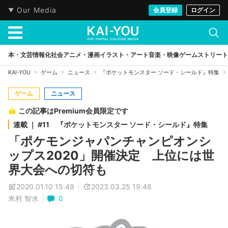
Our Media
会員登録
ログイン
本・文芸
情報化社会
アニメ・漫画
イラスト・アート
音楽・映像
ゲーム
ストリート
KAI-YOU
ゲーム
ニュース
『ポケットモンスター ソード・シールド』特集
ゲーム
ニュース
この記事はPremium会員限定です
連載 ｜ #11 『ポケットモンスター ソード・シールド』特集
「ポケモンジャパンチャンピオンシ
ップス2020」開催決定 上位には世
界大会への切符も
2020.01.10 15:49
2023.03.25 19:48
米村 智水
0