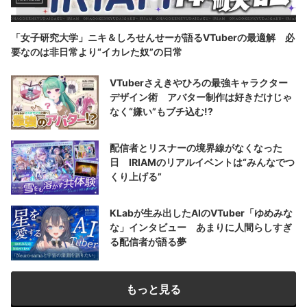
「女子研究大学」ニキ＆しろせんせーが語るVTuberの最適解 必
要なのは非日常より“イカレた奴”の日常
VTuberさえきやひろの最強キャラクター
デザイン術 アバター制作は好きだけじゃ
なく“嫌い”もブチ込む!?
配信者とリスナーの境界線がなくなった
日 IRIAMのリアルイベントは“みんなでつ
くり上げる”
KLabが生み出したAIのVTuber「ゆめみな
な」インタビュー あまりに人間らしすぎ
る配信者が語る夢
もっと見る