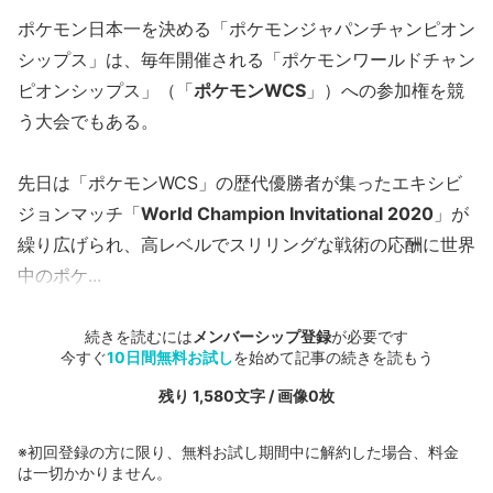
ポケモン日本一を決める「ポケモンジャパンチャンピオン
シップス」は、毎年開催される「ポケモンワールドチャン
ピオンシップス」（「
ポケモンWCS
」）への参加権を競
う大会でもある。
先日は「ポケモンWCS」の歴代優勝者が集ったエキシビ
ジョンマッチ「
World Champion Invitational 2020
」が
繰り広げられ、高レベルでスリリングな戦術の応酬に世界
中のポケ...
続きを読むには
メンバーシップ登録
が必要です
今すぐ
10日間無料お試し
を始めて記事の続きを読もう
残り 1,580文字 / 画像0枚
※初回登録の方に限り、無料お試し期間中に解約した場合、料金
は一切かかりません。