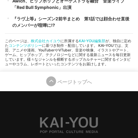
Awich、ヒップホップとオーケストラを融合 音楽ライブ
「Red Bull Symphonic」出演
『ラヴ上等』シーズン2前半まとめ 第1話では顔合わせ直後
のメンバーが喧嘩に⁉︎
このページは、
株式会社カイユウ
に所属する
KAI-YOU編集部
が、独自に定め
た
コンテンツポリシー
に基づき制作・配信しています。 KAI-YOUでは、文
芸、アニメや漫画、YouTuberやVTuber、音楽や映像、イラストやアート、
ゲーム、ヒップホップ、テクノロジーなどに関する最新ニュースを毎日更新
しています。様々なジャンルを横断するポップカルチャーに関するインタビ
ューやコラム、レポートといったコンテンツをお届けします。
ページトップへ