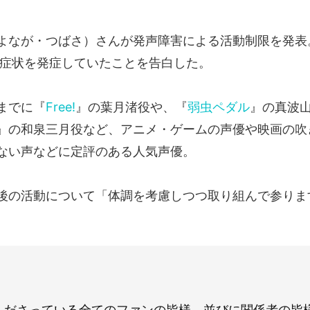
よなが・つばさ）さんが発声障害による活動制限を発表
から症状を発症していたことを告白した。
までに『
Free!
』の葉月渚役や、『
弱虫ペダル
』の真波
』の和泉三月役など、アニメ・ゲームの声優や映画の吹
ない声などに定評のある人気声優。
後の活動について「体調を考慮しつつ取り組んで参りま
くださっている全てのファンの皆様、並びに関係者の皆