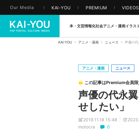
Our Media
KAI-YOU
PREMIUM
VIDEO
本・文芸
情報化社会
アニメ・漫画
イラス
KAI-YOU
アニメ・漫画
ニュース
声優の代
アニメ・漫画
ニュース
この記事はPremium会員
声優の代永翼
せしたい」
2019.11.18 15:48
2023.
motocra
0