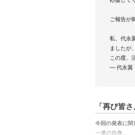
ご報告が
私、代永
ましたが
この度、
— 代永翼 
「再び皆さ
今回の発表に関し
一連の自身...