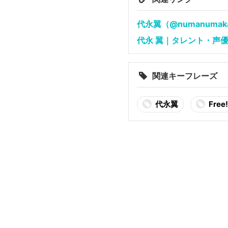
代永翼（@numanumakapa
代永 翼｜タレント・声
関連キーフレーズ
代永翼
Free!