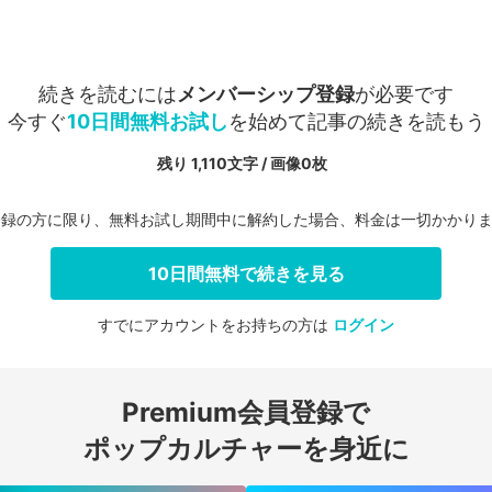
続きを読むには
メンバーシップ登録
が必要です
今すぐ
10日間無料お試し
を始めて記事の続きを読もう
残り 1,110文字 / 画像0枚
登録の方に限り、無料お試し期間中に解約した場合、料金は一切かかり
10日間無料で続きを見る
すでにアカウントをお持ちの方は
ログイン
会員登録する
Premium会員登録で
ログインする
ポップカルチャーを身近に