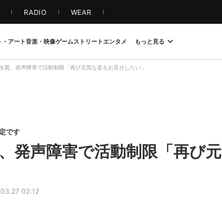
S
RADIO
WEAR
ト・アート
音楽・映像
ゲーム
ストリート
エンタメ
もっと見る
永翼、発声障害で活動制限「再び元気な姿をお見せしたい」
限定です
、発声障害で活動制限「再び
03.27 02:12