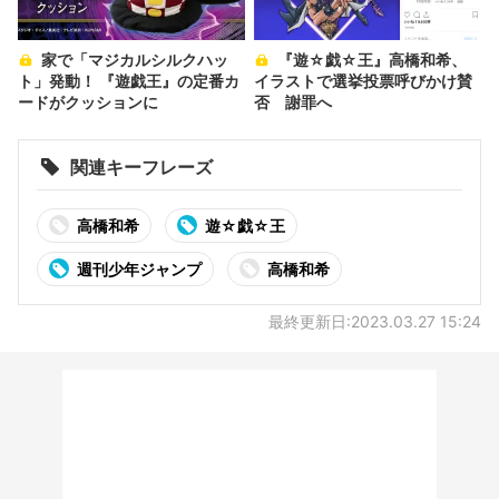
家で「マジカルシルクハッ
『遊☆戯☆王』高橋和希、
ト」発動！ 『遊戯王』の定番カ
イラストで選挙投票呼びかけ賛
ードがクッションに
否 謝罪へ
関連キーフレーズ
高橋和希
遊☆戯☆王
週刊少年ジャンプ
高橋和希
最終更新日:2023.03.27 15:24