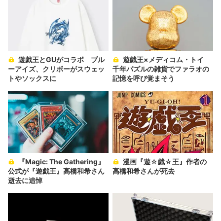
遊戯王とGUがコラボ ブル
遊戯王×メディコム・トイ
ーアイズ、クリボーがスウェッ
千年パズルの雑貨でファラオの
トやソックスに
記憶を呼び覚まそう
『Magic: The Gathering』
漫画『遊☆戯☆王』作者の
公式が『遊戯王』高橋和希さん
高橋和希さんが死去
逝去に追悼