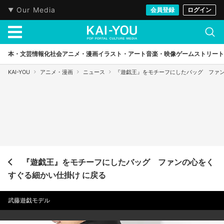
Our Media
会員登録
ログイン
本・文芸
情報化社会
アニメ・漫画
イラスト・アート
音楽・映像
ゲーム
ストリート
KAI-YOU
アニメ・漫画
ニュース
『遊戯王』をモチーフにしたバッグ ファ
『遊戯王』をモチーフにしたバッグ ファンの心をく
すぐる細かい仕掛け に戻る
武藤遊戯モデル