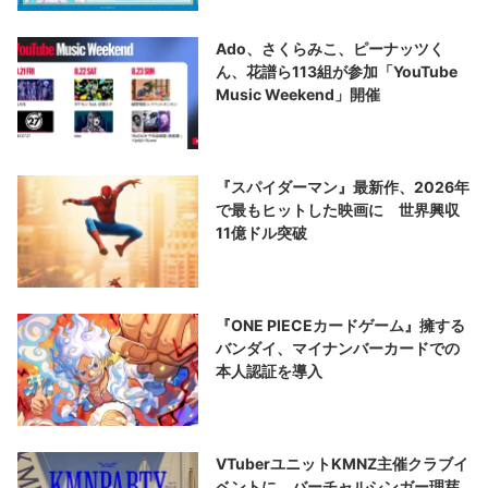
Ado、さくらみこ、ピーナッツく
ん、花譜ら113組が参加「YouTube
Music Weekend」開催
『スパイダーマン』最新作、2026年
で最もヒットした映画に 世界興収
11億ドル突破
『ONE PIECEカードゲーム』擁する
バンダイ、マイナンバーカードでの
本人認証を導入
VTuberユニットKMNZ主催クラブイ
ベントに、バーチャルシンガー理芽