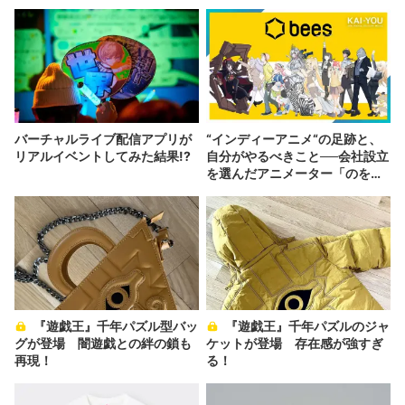
バーチャルライブ配信アプリが
“インディーアニメ“の足跡と、
リアルイベントしてみた結果!?
自分がやるべきこと──会社設立
を選んだアニメーター「のを
か」の胸中
『遊戯王』千年パズル型バッ
『遊戯王』千年パズルのジャ
グが登場 闇遊戯との絆の鎖も
ケットが登場 存在感が強すぎ
再現！
る！