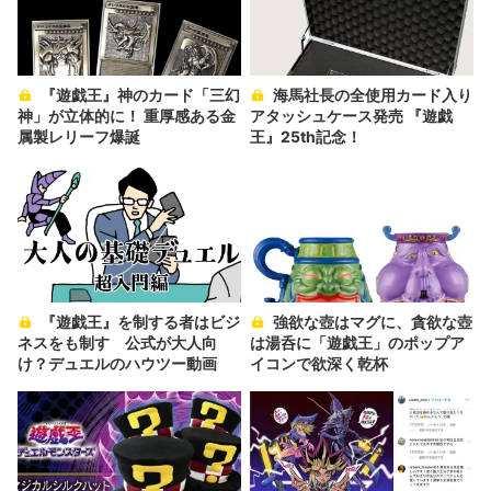
『遊戯王』神のカード「三幻
海馬社長の全使用カード入り
神」が立体的に！ 重厚感ある金
アタッシュケース発売 『遊戯
属製レリーフ爆誕
王』25th記念！
『遊戯王』を制する者はビジ
強欲な壺はマグに、貪欲な壺
ネスをも制す 公式が大人向
は湯呑に「遊戯王」のポップア
け？デュエルのハウツー動画
イコンで欲深く乾杯