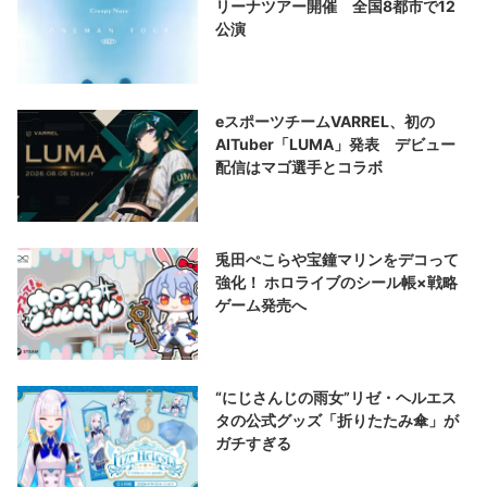
リーナツアー開催 全国8都市で12
公演
eスポーツチームVARREL、初の
AITuber「LUMA」発表 デビュー
配信はマゴ選手とコラボ
兎田ぺこらや宝鐘マリンをデコって
強化！ ホロライブのシール帳×戦略
ゲーム発売へ
“にじさんじの雨女”リゼ・ヘルエス
タの公式グッズ「折りたたみ傘」が
ガチすぎる