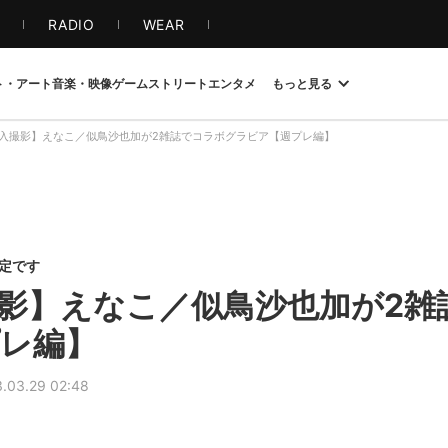
S
RADIO
WEAR
ト・アート
音楽・映像
ゲーム
ストリート
エンタメ
もっと見る
入撮影】えなこ／似鳥沙也加が2雑誌でコラボグラビア【週プレ編】
限定です
影】えなこ／似鳥沙也加が2雑
レ編】
.03.29 02:48