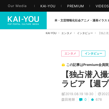
Our Media
KAI-YOU
PREMIUM
VIDEO
本・文芸
情報化社会
アニメ・漫画
イラス
KAI-YOU
エンタメ
インタビュー
【独占潜
エンタメ
インタビュー
この記事はPremium会員
【独占潜入撮
ラビア【週プ
2019.08.19 18:30
2023
森田将輝
0
678