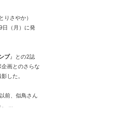
とりさやか）
9日（月）に発
ンプ
』との2誌
ボ企画とのさらな
撮影した。
は以前、似鳥さん
る。
...