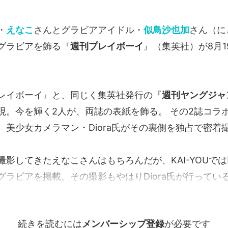
・
えなこ
さんとグラビアアイドル・
似鳥沙也加
さん（に
グラビアを飾る『
週刊プレイボーイ
』（集英社）が8月1
レイボーイ』と、同じく集英社発行の『
週刊ヤングジャ
現。今を輝く2人が、両誌の表紙を飾る。 その2誌コラ
、美少女カメラマン・Diora氏がその裏側を独占で密着
撮影してきたえなこさんはもちろんだが、KAI-YOUで
グラビアを掲載。その撮影もやはりDiora氏が行ってい
続きを読むには
メンバーシップ登録
が必要です