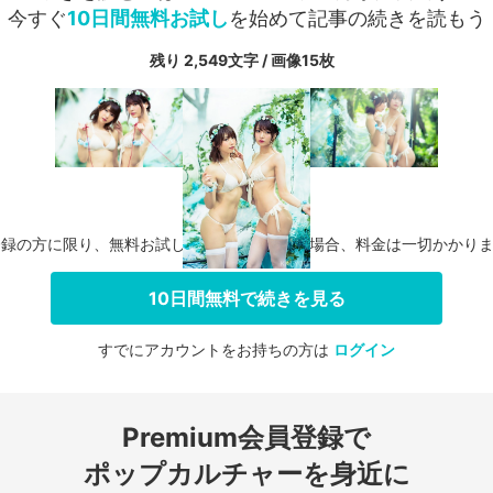
今すぐ
10日間無料お試し
を始めて記事の続きを読もう
残り 2,549文字 / 画像15枚
登録の方に限り、無料お試し期間中に解約した場合、料金は一切かかり
10日間無料で続きを見る
すでにアカウントをお持ちの方は
ログイン
会員登録する
Premium会員登録で
ログインする
ポップカルチャーを身近に