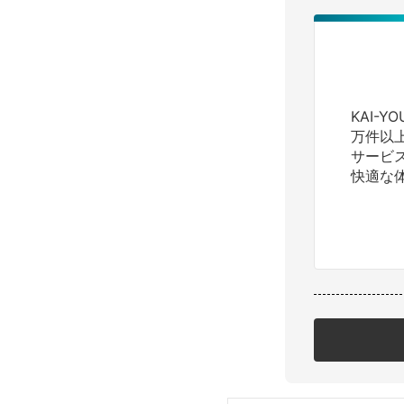
KAI-
万件以
サービ
快適な