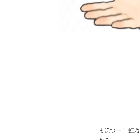
まほつー！ 虹乃