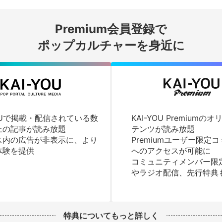
会員登録する
Premium会員登録で
ログインする
ポップカルチャーを身近に
YOUで掲載・配信されている数
KAI-YOU Premium
上の記事が読み放題
テンツが読み放題
ス内の広告が非表示に、より
Premiumユーザー限定
体験を提供
へのアクセスが可能に
コミュニティメンバー限
やラジオ配信、先行特典
特典についてもっと詳しく