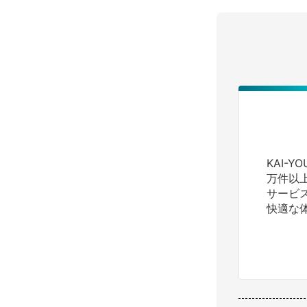
KAI-
万件以
サービ
快適な