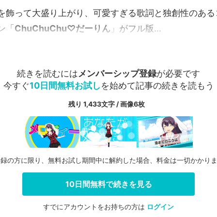
を飾って大盛り上がり、可愛すぎる歌詞と独創性のある
ン「
ChuChuChu♡だーりん
」がフル版...
続きを読むには
メンバーシップ登録
が必要です
今すぐ
10日間無料お試し
を始めて記事の続きを読もう
残り 1,433文字 / 画像6枚
登録の方に限り、無料お試し期間中に解約した場合、料金は一切かかり
10日間無料で続きを見る
すでにアカウントをお持ちの方は
ログイン