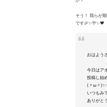
か？
そう！ 我らが期
です🎉✨🎊✨♥
おはようさぎ
今日はアオ
投稿し始め
(〃ω〃)✨
いつもみ
ありがとう