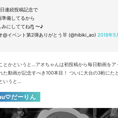
0日連続投稿記念で
画準備してるから
にしててねᙏ̤̫͚ 〜♪
@イベント第2弾ありがとう🐰 (@hibiki_ao)
2018年5
ことかというと…アオちゃんは初投稿から毎日動画をア
れた動画が記念すべき100本目！ ついに大台の3桁にた
というと…
Chu♡だーりん