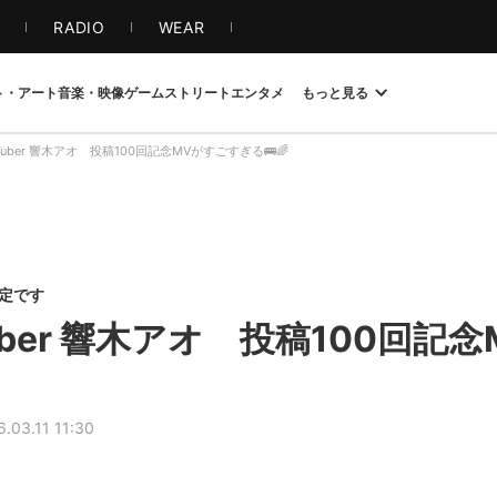
S
RADIO
WEAR
ト・アート
音楽・映像
ゲーム
ストリート
エンタメ
もっと見る
uber 響木アオ 投稿100回記念MVがすごすぎる🚌🌈
限定です
ber 響木アオ 投稿100回記
6.03.11 11:30