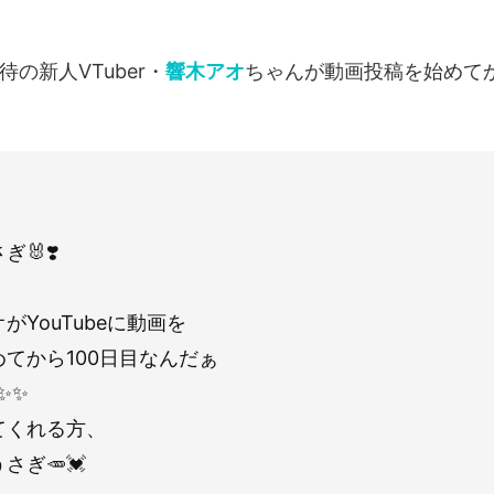
待の新人VTuber・
響木アオ
ちゃんが動画投稿を始めてか
🐰❣️
がYouTubeに動画を
てから100日目なんだぁ
✨✨
てくれる方、
さぎ🥕💓