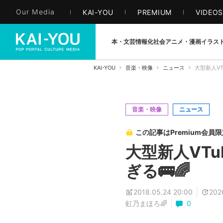
Our Media
KAI-YOU
PREMIUM
VIDEO
本・文芸
情報化社会
アニメ・漫画
イラス
KAI-YOU
音楽・映像
ニュース
大型新人VT
音楽・映像
ニュース
この記事はPremium会員
大型新人VTu
ぎる🚌🌈
2018.05.24 20:00
202
虹乃まほろ🌈
0