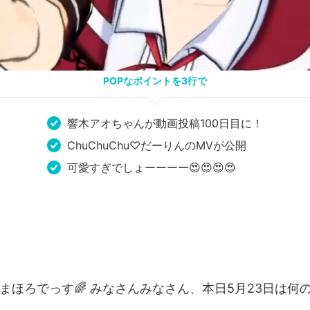
POPなポイントを3行で
響木アオちゃんが動画投稿100日目に！
ChuChuChu♡だーりんのMVが公開
可愛すぎでしょーーーー😍😍😍😍
まほろでっす🌈 みなさんみなさん、本日5月23日は何