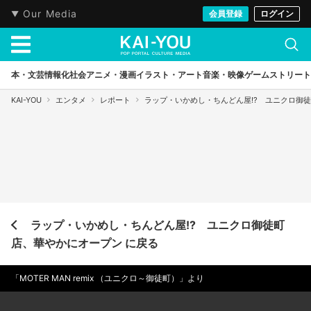
Our Media
会員登録
ログイン
本・文芸
情報化社会
アニメ・漫画
イラスト・アート
音楽・映像
ゲーム
ストリート
KAI-YOU
エンタメ
レポート
ラップ・いかめし・ちんどん屋!? ユニクロ御
ラップ・いかめし・ちんどん屋!? ユニクロ御徒町
店、華やかにオープン に戻る
「MOTER MAN remix （ユニクロ～御徒町）」より