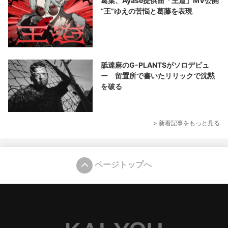
葛葉、Ayase提供曲「王道」MV公開
“王”ゆえの苦悩と葛藤を表現
舐達麻のG-PLANTSがソロデビュ
ー 留置所で書いたリリックで沈黙
を破る
> 新着記事をもっと見る
ページトップへ