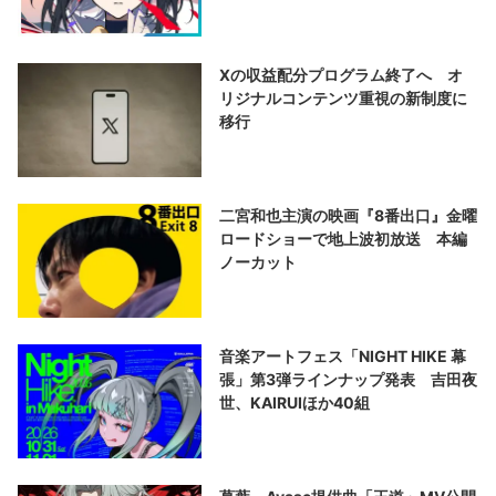
演する
Xの収益配分プログラム終了へ オ
リジナルコンテンツ重視の新制度に
移行
二宮和也主演の映画『8番出口』金曜
ロードショーで地上波初放送 本編
ノーカット
音楽アートフェス「NIGHT HIKE 幕
張」第3弾ラインナップ発表 吉田夜
世、KAIRUIほか40組