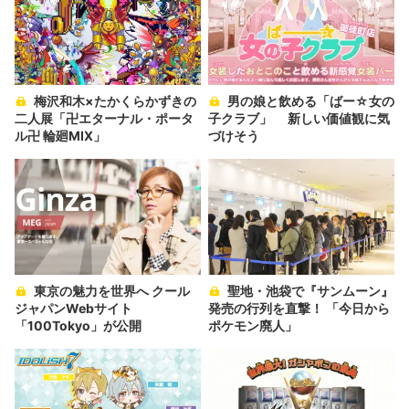
梅沢和木×たかくらかずきの
男の娘と飲める「ばー☆女の
二人展「卍エターナル・ポータ
子クラブ」 新しい価値観に気
ル卍 輪廻MIX」
づけそう
東京の魅力を世界へ クール
聖地・池袋で『サンムーン』
ジャパンWebサイト
発売の行列を直撃！ 「今日から
「100Tokyo」が公開
ポケモン廃人」