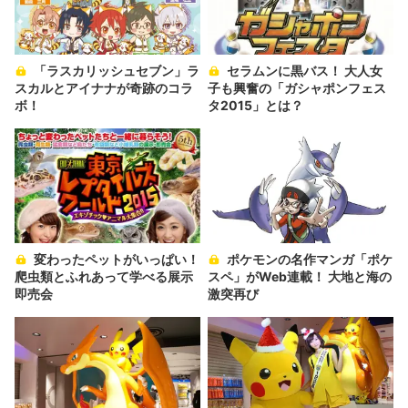
「ラスカリッシュセブン」ラ
セラムンに黒バス！ 大人女
スカルとアイナナが奇跡のコラ
子も興奮の「ガシャポンフェス
ボ！
タ2015」とは？
変わったペットがいっぱい！
ポケモンの名作マンガ「ポケ
爬虫類とふれあって学べる展示
スペ」がWeb連載！ 大地と海の
即売会
激突再び