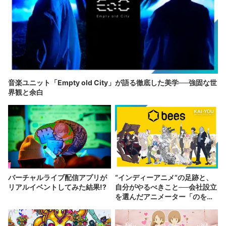
音楽ユニット「Empty old City」が語る徹底した美学──強固な世
界観と余白
バーチャルライブ配信アプリが
“インディーアニメ“の足跡と、
リアルイベントしてみた結果!?
自分がやるべきこと──会社設立
を選んだアニメーター「のを
か」の胸中