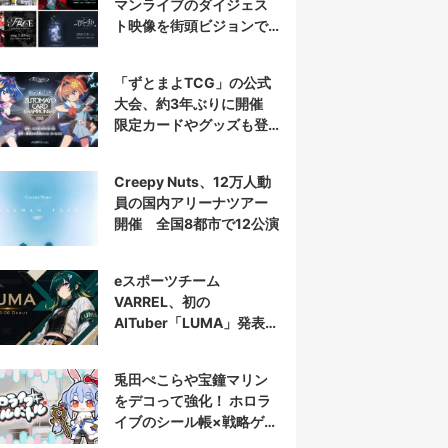
マンライブのダイジェス
ト映像を街頭ビジョンで
放映
「ずとまよTCG」の公式
大会、約3年ぶりに開催
限定カードやグッズも登
場
Creepy Nuts、12万人動
員の国内アリーナツアー
開催 全国8都市で12公演
eスポーツチーム
VARREL、初の
AITuber「LUMA」発表
デビュー配信はマゴ選手
とコラボ
兎田ぺこらや宝鐘マリン
をデコって強化！ ホロラ
イブのシール帳×戦略ゲー
ム発売へ