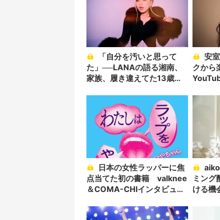
「自分を汚いと思って
安室奈美恵、音楽サブス
た」──LANAの語る湘南、
クから
家族、履き違えてた13歳の
YouT
あの頃
日本の女性ラッパーに焦
aiko、全414曲ストリー
点当てた初の書籍 valknee
ミング
＆COMA-CHIインタビュー
ける機
も
ら」