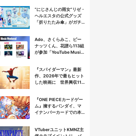
“にじさんじの雨女”リゼ・
ヘルエスタの公式グッズ
「折りたたみ傘」がガチ
すぎる
Ado、さくらみこ、ピー
ナッツくん、花譜ら113組
が参加「YouTube Music
Weekend」開催
『スパイダーマン』最新
作、2026年で最もヒット
した映画に 世界興収11
億ドル突破
『ONE PIECEカードゲー
ム』擁するバンダイ、マ
イナンバーカードでの本
人認証を導入
VTuberユニットKMNZ主
催クラブイベントに、バ