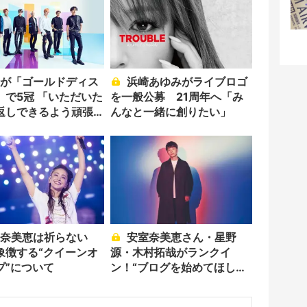
浜崎あゆみがライブロゴ
」で5冠 「いただいた
を一般公募 21周年へ「み
返しできるよう頑張
んなと一緒に創りたい」
安室奈美恵さん・星野
象徴する“クイーンオ
源・木村拓哉がランクイ
プ”について
ン！“ブログを始めてほしい
芸能人・有名人”発表