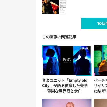
10
この画像の関連記事
音楽ユニット「Empty old
バーチ
City」が語る徹底した美学
リがリ
──強固な世界観と余白
た結果!