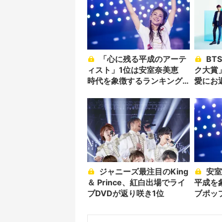
「心に残る平成のアーテ
BTSが「ゴールドディス
ィスト」1位は安室奈美恵
ク大賞
時代を象徴するランキング
愛にお
に
る」
ジャニーズ最注目のKing
安室奈美恵は祈らない
＆ Prince、紅白出場でライ
平成を
ブDVDが返り咲き1位
ブポッ