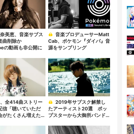
音楽プロデューサーMatt
楽曲削除か
Cab、ポケモン『ダイパ』音
ubeの動画も非公開に
源をサンプリング
2019年サブスク解禁し
配信「聴いていただ
たアーティスト20選 ポッ
会がたくさん増えた
プスターから大御所バンド
まで