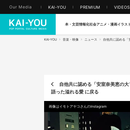
Our Media
KAI-YOU
PREMIUM
VIDEO
本・文芸
情報化社会
アニメ・漫画
イラス
KAI-YOU
音楽・映像
ニュース
自他共に認める「
自他共に認める「安室奈美恵の大
語った溢れる愛 に戻る
画像はイモトアヤコさんのInstagram