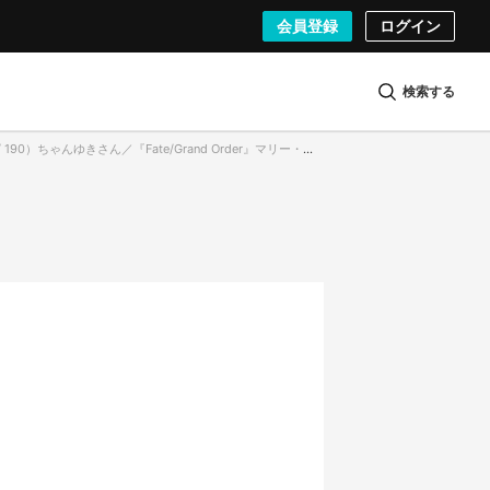
会員登録
ログイン
検索する
0）ちゃんゆきさん／『Fate/Grand Order』マリー・アントワネットのコスプレ