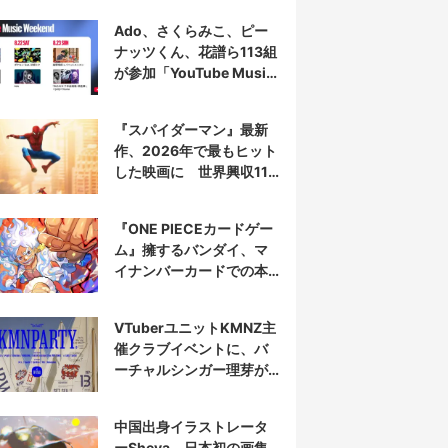
Ado、さくらみこ、ピー
ナッツくん、花譜ら113組
が参加「YouTube Music
Weekend」開催
『スパイダーマン』最新
作、2026年で最もヒット
した映画に 世界興収11
億ドル突破
『ONE PIECEカードゲー
ム』擁するバンダイ、マ
イナンバーカードでの本
人認証を導入
VTuberユニットKMNZ主
催クラブイベントに、バ
ーチャルシンガー理芽が
出演
中国出身イラストレータ
ーSheya、日本初の画集