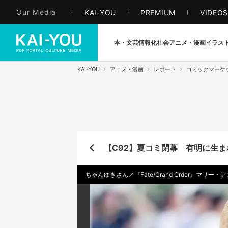
Our Media
KAI-YOU
PREMIUM
VIDEO
本・文芸
情報化社会
アニメ・漫画
イラス
KAI-YOU
アニメ・漫画
レポート
コミックマーケ
【C92】夏コミ閉幕 有明に生ま
ちゃんゆきさん／『Fate/Grand Order』マリ