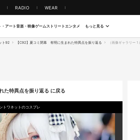
S
RADIO
WEAR
ト・アート
音楽・映像
ゲーム
ストリート
エンタメ
もっと見る
ット92
【C92】夏コミ閉幕 有明に生まれた特異点を振り返る
（画像ギャラリー 1 / 19
れた特異点を振り返る に戻る
ー・アントワネットのコスプレ