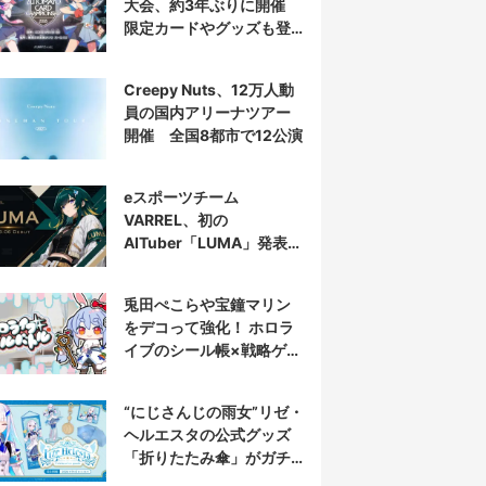
大会、約3年ぶりに開催
限定カードやグッズも登
場
Creepy Nuts、12万人動
員の国内アリーナツアー
開催 全国8都市で12公演
eスポーツチーム
VARREL、初の
AITuber「LUMA」発表
デビュー配信はマゴ選手
とコラボ
兎田ぺこらや宝鐘マリン
をデコって強化！ ホロラ
イブのシール帳×戦略ゲー
ム発売へ
“にじさんじの雨女”リゼ・
ヘルエスタの公式グッズ
「折りたたみ傘」がガチ
すぎる