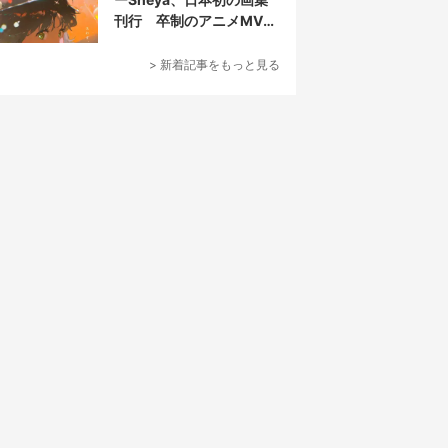
刊行 卒制のアニメMVが
話題の新鋭
> 新着記事をもっと見る