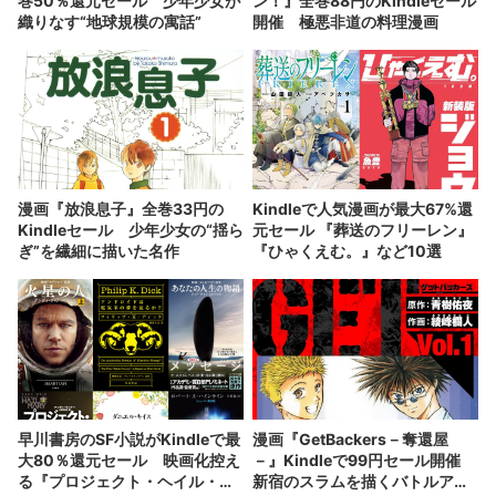
巻50％還元セール 少年少女が
ン！』全巻88円のKindleセール
織りなす“地球規模の寓話”
開催 極悪非道の料理漫画
漫画『放浪息子』全巻33円の
Kindleで人気漫画が最大67%還
Kindleセール 少年少女の“揺ら
元セール 『葬送のフリーレン』
ぎ”を繊細に描いた名作
『ひゃくえむ。』など10選
早川書房のSF小説がKindleで最
漫画『GetBackers－奪還屋
大80％還元セール 映画化控え
－』Kindleで99円セール開催
る『プロジェクト・ヘイル・メ
新宿のスラムを描くバトルアク