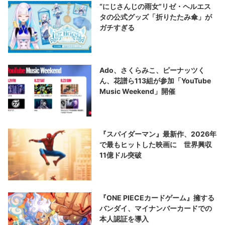
“にじさんじの雨女”リゼ・ヘルエス
タの公式グッズ「折りたたみ傘」が
ガチすぎる
Ado、さくらみこ、ピーナッツく
ん、花譜ら113組が参加「YouTube
Music Weekend」開催
『スパイダーマン』最新作、2026年
で最もヒットした映画に 世界興収
11億ドル突破
『ONE PIECEカードゲーム』擁する
バンダイ、マイナンバーカードでの
本人認証を導入