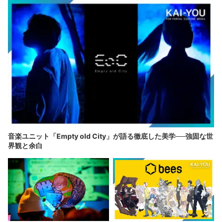
音楽ユニット「Empty old City」が語る徹底した美学──強固な世
界観と余白