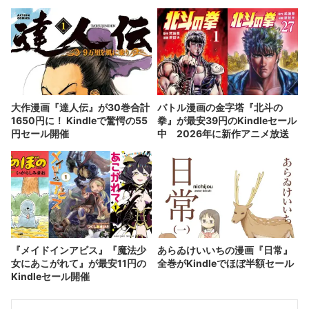
アリー』など7選
ション
大作漫画『達人伝』が30巻合計
バトル漫画の金字塔『北斗の
1650円に！ Kindleで驚愕の55
拳』が最安39円のKindleセール
円セール開催
中 2026年に新作アニメ放送
『メイドインアビス』『魔法少
あらゐけいいちの漫画『日常』
女にあこがれて』が最安11円の
全巻がKindleでほぼ半額セール
Kindleセール開催