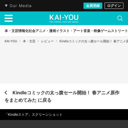
Our Media
会員登録
ログイン
本・文芸
情報化社会
アニメ・漫画
イラスト・アート
音楽・映像
ゲーム
ストリート
KAI-YOU
本・文芸
レビュー
Kindleコミックの太っ腹セール開始！ 春アニ
Kindleコミックの太っ腹セール開始！ 春アニメ原作
をまとめてみた に戻る
「Kindleストア」スクリーンショット