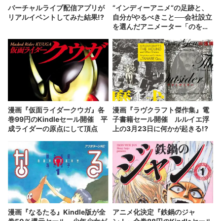
バーチャルライブ配信アプリが
“インディーアニメ“の足跡と、
リアルイベントしてみた結果!?
自分がやるべきこと──会社設立
を選んだアニメーター「のを
か」の胸中
漫画『仮面ライダークウガ』各
漫画『ラヴクラフト傑作集』電
巻99円のKindleセール開催 平
子書籍セール開催 ルルイエ浮
成ライダーの原点にして頂点
上の3月23日に何かが起きる!?
漫画『なるたる』Kindle版が全
アニメ化決定『鉄鍋のジャ