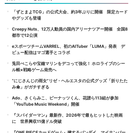
「ずとまよTCG」の公式大会、約3年ぶりに開催 限定カード
やグッズも登場
Creepy Nuts、12万人動員の国内アリーナツアー開催 全国8
都市で12公演
eスポーツチームVARREL、初のAITuber「LUMA」発表 デ
ビュー配信はマゴ選手とコラボ
兎田ぺこらや宝鐘マリンをデコって強化！ ホロライブのシー
ル帳×戦略ゲーム発売へ
“にじさんじの雨女”リゼ・ヘルエスタの公式グッズ「折りたた
み傘」がガチすぎる
Ado、さくらみこ、ピーナッツくん、花譜ら113組が参加
「YouTube Music Weekend」開催
『スパイダーマン』最新作、2026年で最もヒットした映画
に 世界興収11億ドル突破
『ONE PIECEカードゲーム』擁するバンダイ、マイナンバー