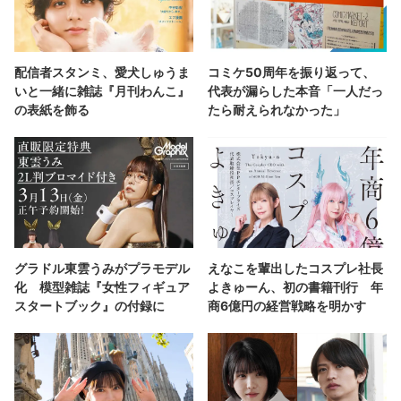
配信者スタンミ、愛犬しゅうま
コミケ50周年を振り返って、
いと一緒に雑誌『月刊わんこ』
代表が漏らした本音「一人だっ
の表紙を飾る
たら耐えられなかった」
グラドル東雲うみがプラモデル
えなこを輩出したコスプレ社長
化 模型雑誌『女性フィギュア
よきゅーん、初の書籍刊行 年
スタートブック』の付録に
商6億円の経営戦略を明かす