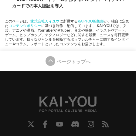
カードでの本人認証を導入
このページは、
株式会社カイユウ
に所属する
KAI-YOU編集部
が、独自に定め
た
コンテンツポリシー
に基づき制作・配信しています。 KAI-YOUでは、文
芸、アニメや漫画、YouTuberやVTuber、音楽や映像、イラストやアート、
ゲーム、ヒップホップ、テクノロジーなどに関する最新ニュースを毎日更新
しています。様々なジャンルを横断するポップカルチャーに関するインタビ
ューやコラム、レポートといったコンテンツをお届けします。
ページトップへ