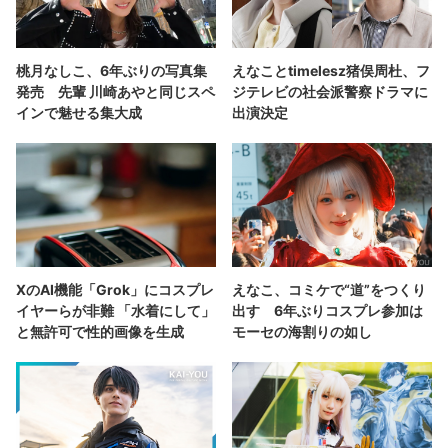
桃月なしこ、6年ぶりの写真集
えなことtimelesz猪俣周杜、フ
発売 先輩 川崎あやと同じスペ
ジテレビの社会派警察ドラマに
インで魅せる集大成
出演決定
XのAI機能「Grok」にコスプレ
えなこ、コミケで“道”をつくり
イヤーらが非難 「水着にして」
出す 6年ぶりコスプレ参加は
と無許可で性的画像を生成
モーセの海割りの如し