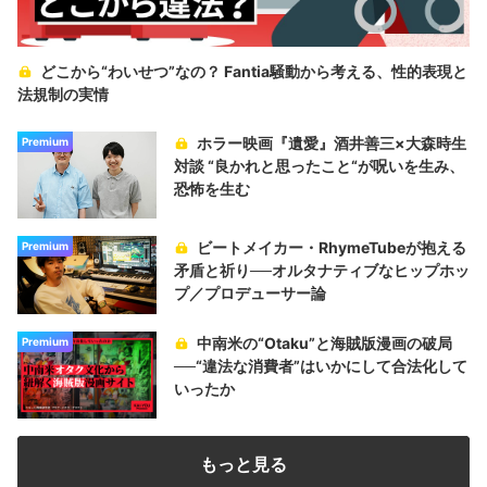
どこから“わいせつ”なの？ Fantia騒動から考える、性的表現と
法規制の実情
ホラー映画『遺愛』酒井善三×大森時生
Premium
対談 “良かれと思ったこと“が呪いを生み、
恐怖を生む
ビートメイカー・RhymeTubeが抱える
Premium
矛盾と祈り──オルタナティブなヒップホッ
プ／プロデューサー論
中南米の“Otaku”と海賊版漫画の破局
Premium
──“違法な消費者”はいかにして合法化して
いったか
もっと見る