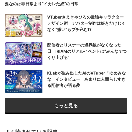
要なのは非日常より“イカレた奴”の日常
VTuberさえきやひろの最強キャラクター
デザイン術 アバター制作は好きだけじゃ
なく“嫌い”もブチ込む!?
配信者とリスナーの境界線がなくなった
日 IRIAMのリアルイベントは“みんなでつ
くり上げる”
KLabが生み出したAIのVTuber「ゆめみな
な」インタビュー あまりに人間らしすぎ
る配信者が語る夢
もっと見る
よく読まれている記事