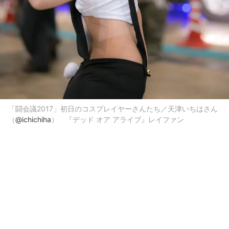
「闘会議2017」初日のコスプレイヤーさんたち／天津いちはさん
（
@ichichiha
） 『デッド オア アライブ』レイファン