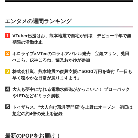
エンタメの週間ランキング
VTuber巳澄はお、熊本地震で自宅が倒壊 デビュー半年で無
期限の活動休止
ホロライブ×VTeeのコラボアパレル発売 宝鐘マリン、兎田
ぺこら、戌神ころね、猫又おかゆが参加
株式会社嵐、熊本地震の復興支援に5000万円を寄付「一日も
早く穏やかな日常が戻りますよう」
大人も夢中になれる電動水鉄砲がかっこいい！ ブローバック
やLEDなどギミック満載
トイザらス、“大人向け玩具専門店”を上野にオープン 初日は
想定の約4倍の売上を記録
最新のPOPをお届け！