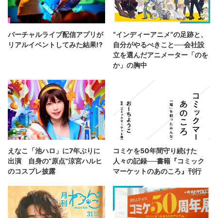
バーチャルライブ配信アプリが
“インディーアニメ“の足跡と、
リアルイベントしてみた結果!?
自分がやるべきこと──会社設
立を選んだアニメーター「のを
か」の胸中
えなこ「池ハロ」に7年ぶりに
コミケを50年間守り続けた
出演 自身の“原点”涼宮ハルヒ
人々の記録──書籍『コミック
のコスプレ披露
マーケットのあのころ』刊行