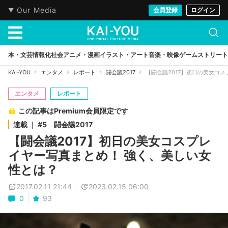
Our Media
会員登録
ログイン
本・文芸
情報化社会
アニメ・漫画
イラスト・アート
音楽・映像
ゲーム
ストリート
KAI-YOU
エンタメ
レポート
闘会議2017
【闘会議2017】初日の美女コ
エンタメ
レポート
この記事はPremium会員限定です
連載 ｜ #5 闘会議2017
【闘会議2017】初日の美女コスプレ
イヤー写真まとめ！ 強く、美しい女
性とは？
2017.02.11 21:44
2023.02.15 06:00
0
93