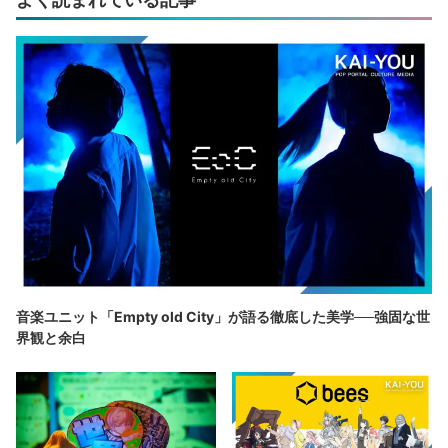
音楽ユニット「Empty old City」が語る徹底した美学──強固な世
界観と余白