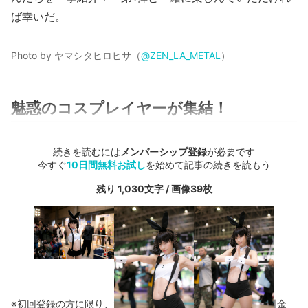
ば幸いだ。
Photo by ヤマシタヒロヒサ（
@ZEN_LA_METAL
）
魅惑のコスプレイヤーが集結！
続きを読むには
メンバーシップ登録
が必要です
今すぐ
10日間無料お試し
を始めて記事の続きを読もう
残り 1,030文字 / 画像39枚
※初回登録の方に限り、無料お試し期間中に解約した場合、料金