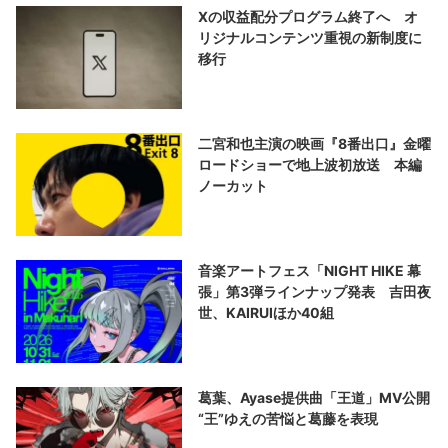
Xの収益配分プログラム終了へ オ
リジナルコンテンツ重視の新制度に
移行
二宮和也主演の映画『8番出口』金曜
ロードショーで地上波初放送 本編
ノーカット
音楽アートフェス「NIGHT HIKE 幕
張」第3弾ラインナップ発表 吉田夜
世、KAIRUIほか40組
葛葉、Ayase提供曲「王道」MV公開
“王”ゆえの苦悩と葛藤を表現