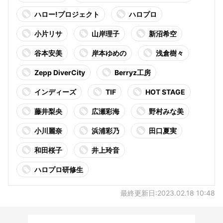
ハロー!プロジェクト
ハロプロ
小片リサ
山岸理子
新沼希空
谷本安美
岸本ゆめの
浅倉樹々
Zepp DiverCity
Berryz工房
インディーズ
TIF
HOT STAGE
藤井梨央
広瀬彩海
野村みな美
小川麗奈
浜浦彩乃
田口夏実
和田桜子
井上玲音
ハロプロ研修生
最終更新日:2023.02.18 10:48