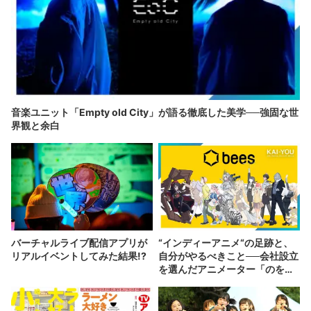
音楽ユニット「Empty old City」が語る徹底した美学──強固な世
界観と余白
バーチャルライブ配信アプリが
“インディーアニメ“の足跡と、
リアルイベントしてみた結果!?
自分がやるべきこと──会社設立
を選んだアニメーター「のを
か」の胸中