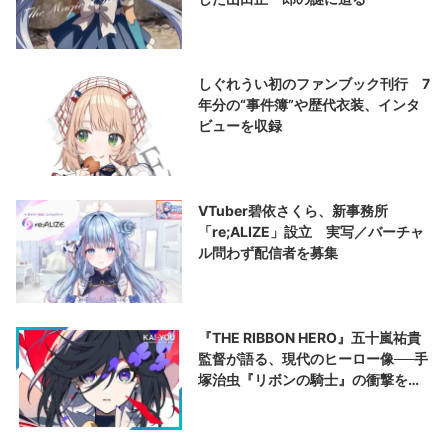
しぐれうい初のファンブック刊行 7
年分の“事件簿”や歴代衣装、インタ
ビューを収録
VTuber碧依さくら、新事務所
「re;ALIZE」設立 実写／バーチャ
ル問わず配信者を募集
『THE RIBBON HERO』五十嵐祐貴
監督が語る、現代のヒーロー像──手
塚治虫『リボンの騎士』の衝撃を再
演する