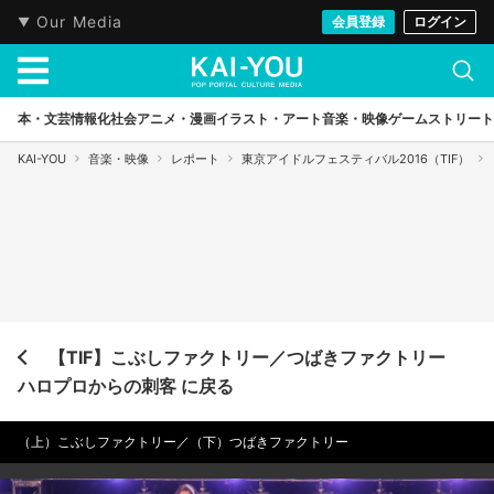
Our Media
会員登録
ログイン
本・文芸
情報化社会
アニメ・漫画
イラスト・アート
音楽・映像
ゲーム
ストリート
KAI-YOU
音楽・映像
レポート
東京アイドルフェスティバル2016（TIF）
【TIF】こぶしファクトリー／つばきファクトリー
ハロプロからの刺客 に戻る
（上）こぶしファクトリー／（下）つばきファクトリー