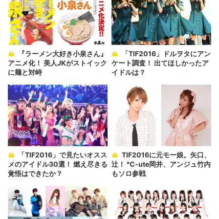
『ラーメン大好き小泉さん』
「TIF2016」ドルヲタにアン
アニメ化！ 美人JKがストイック
ケート調査！ 出てほしかったア
に麺と対峙
イドルは？
「TIF2016」で見たいオスス
TIF2016に元モー娘。矢口、
メのアイドル30選！ 燃え尽きる
辻！ ℃-ute岡井、アンジュ竹内
覚悟はできたか？
もソロ参戦