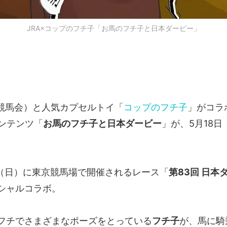
JRA×コップのフチ子「お馬のフチ子と日本ダービー」
競馬会）と人気カプセルトイ「
コップのフチ子
」がコラ
コンテンツ「
お馬のフチ子と日本ダービー
」が、5月18
日（日）に東京競馬場で開催されるレース「
第83回 日本
シャルコラボ。
フチでさまざまなポーズをとっている
フチ子
が、馬に騎