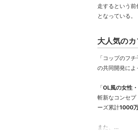
走するという前
となっている。
大人気のカ
「コップのフチ
の共同開発によっ
「
OL風の女性
斬新なコンセプ
ーズ累計
1000
また、
...