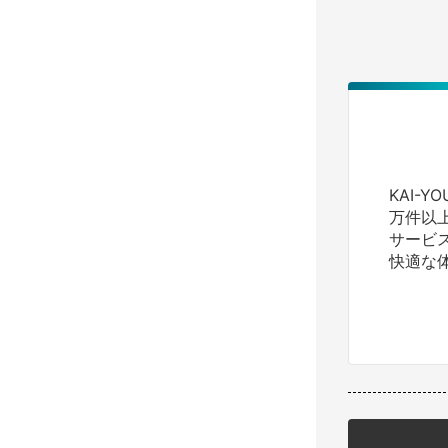
KAI-
万件以
サービ
快適な