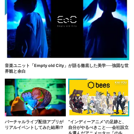
音楽ユニット「Empty old City」が語る徹底した美学──強固な世
界観と余白
バーチャルライブ配信アプリが
“インディーアニメ“の足跡と、
リアルイベントしてみた結果!?
自分がやるべきこと──会社設立
を選んだアニメーター「のを