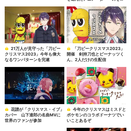
か」の胸中
21万人が見守った「刀ピー
「刀ピークリスマス2023」
クリスマス2023」今年も偉大
開催 剣持刀也とピーナッツく
なるワンパターンを完遂
ん、2人だけの生配信
花譜が「クリスマス・イブ」
今年のクリスマスはミスドと
カバー 山下達郎の名曲MVに
ポケモンのコラボドーナツでい
世界のファンが参加
いことあるぞ