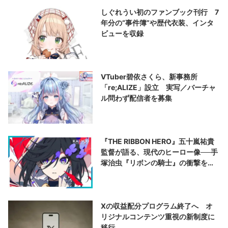
しぐれうい初のファンブック刊行 7
年分の“事件簿”や歴代衣装、インタ
ビューを収録
VTuber碧依さくら、新事務所
「re;ALIZE」設立 実写／バーチャ
ル問わず配信者を募集
『THE RIBBON HERO』五十嵐祐貴
監督が語る、現代のヒーロー像──手
塚治虫『リボンの騎士』の衝撃を再
演する
Xの収益配分プログラム終了へ オ
リジナルコンテンツ重視の新制度に
移行