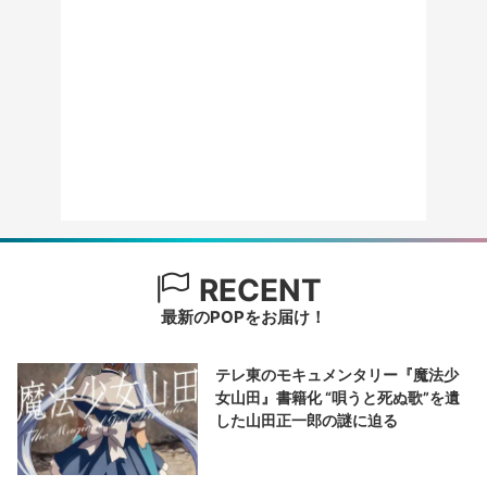
RECENT
最新のPOPをお届け！
テレ東のモキュメンタリー『魔法少
女山田』書籍化 “唄うと死ぬ歌”を遺
した山田正一郎の謎に迫る