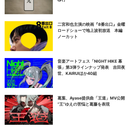
二宮和也主演の映画『8番出口』金曜
ロードショーで地上波初放送 本編
ノーカット
音楽アートフェス「NIGHT HIKE 幕
張」第3弾ラインナップ発表 吉田夜
世、KAIRUIほか40組
葛葉、Ayase提供曲「王道」MV公開
“王”ゆえの苦悩と葛藤を表現