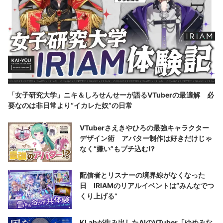
「女子研究大学」ニキ＆しろせんせーが語るVTuberの最適解 必
要なのは非日常より“イカレた奴”の日常
VTuberさえきやひろの最強キャラクター
デザイン術 アバター制作は好きだけじゃ
なく“嫌い”もブチ込む!?
配信者とリスナーの境界線がなくなった
日 IRIAMのリアルイベントは“みんなでつ
くり上げる”
KLabが生み出したAIのVTuber「ゆめみな