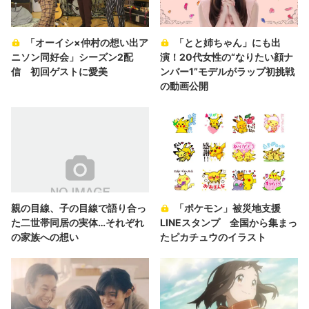
「オーイシ×仲村の想い出ア
「とと姉ちゃん」にも出
ニソン同好会」シーズン2配
演！20代女性の“なりたい顔ナ
信 初回ゲストに愛美
ンバー1”モデルがラップ初挑戦
の動画公開
親の目線、子の目線で語り合っ
「ポケモン」被災地支援
た二世帯同居の実体…それぞれ
LINEスタンプ 全国から集まっ
の家族への想い
たピカチュウのイラスト