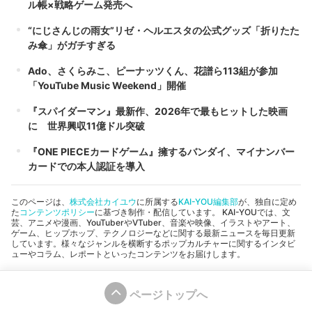
ル帳×戦略ゲーム発売へ
“にじさんじの雨女”リゼ・ヘルエスタの公式グッズ「折りたた
み傘」がガチすぎる
Ado、さくらみこ、ピーナッツくん、花譜ら113組が参加
「YouTube Music Weekend」開催
『スパイダーマン』最新作、2026年で最もヒットした映画
に 世界興収11億ドル突破
『ONE PIECEカードゲーム』擁するバンダイ、マイナンバー
カードでの本人認証を導入
このページは、
株式会社カイユウ
に所属する
KAI-YOU編集部
が、独自に定め
た
コンテンツポリシー
に基づき制作・配信しています。 KAI-YOUでは、文
芸、アニメや漫画、YouTuberやVTuber、音楽や映像、イラストやアート、
ゲーム、ヒップホップ、テクノロジーなどに関する最新ニュースを毎日更新
しています。様々なジャンルを横断するポップカルチャーに関するインタビ
ューやコラム、レポートといったコンテンツをお届けします。
ページトップへ