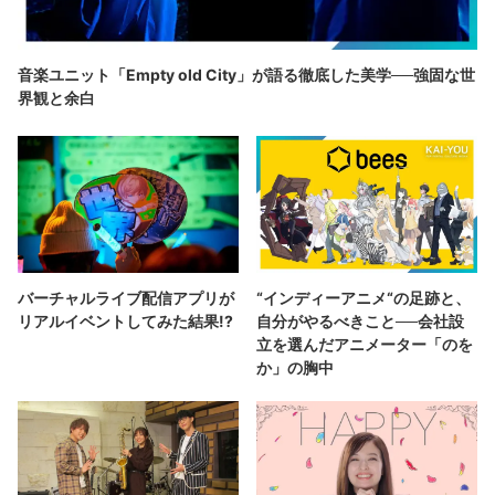
音楽ユニット「Empty old City」が語る徹底した美学──強固な世
界観と余白
バーチャルライブ配信アプリが
“インディーアニメ“の足跡と、
リアルイベントしてみた結果!?
自分がやるべきこと──会社設
立を選んだアニメーター「のを
か」の胸中