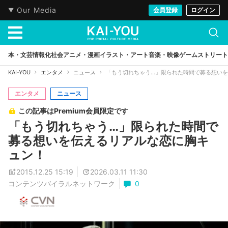
Our Media
会員登録
ログイン
本・文芸
情報化社会
アニメ・漫画
イラスト・アート
音楽・映像
ゲーム
ストリート
KAI-YOU
エンタメ
ニュース
「もう切れちゃう…」限られた時間で募る想い
エンタメ
ニュース
この記事はPremium会員限定です
「もう切れちゃう…」限られた時間で
募る想いを伝えるリアルな恋に胸キ
ュン！
2015.12.25 15:19
2026.03.11 11:30
コンテンツバイラルネットワーク
0