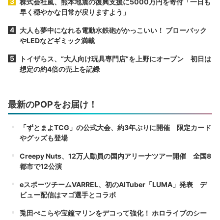
株式会社嵐、熊本地震の復興支援に5000万円を寄付「一日も
早く穏やかな日常が戻りますよう」
大人も夢中になれる電動水鉄砲がかっこいい！ ブローバック
やLEDなどギミック満載
トイザらス、“大人向け玩具専門店”を上野にオープン 初日は
想定の約4倍の売上を記録
最新のPOPをお届け！
「ずとまよTCG」の公式大会、約3年ぶりに開催 限定カード
やグッズも登場
Creepy Nuts、12万人動員の国内アリーナツアー開催 全国8
都市で12公演
eスポーツチームVARREL、初のAITuber「LUMA」発表 デ
ビュー配信はマゴ選手とコラボ
兎田ぺこらや宝鐘マリンをデコって強化！ ホロライブのシー