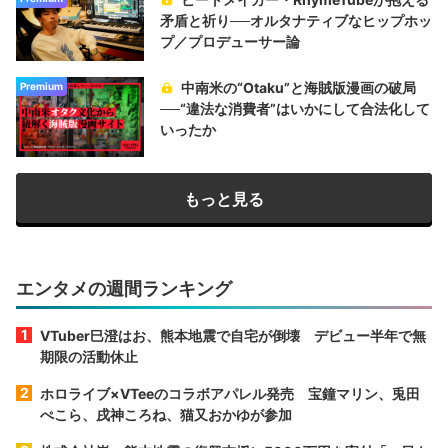
矛盾と祈り──オルタナティブなヒップホッ
プ／プロデューサー論
中南米の“Otaku”と海賊版漫画の破局
Premium
──“違法な消費者”はいかにして合法化して
いったか
もっと見る
エンタメの週間ランキング
VTuber巳澄はお、熊本地震で自宅が倒壊 デビュー半年で無
期限の活動休止
ホロライブ×VTeeのコラボアパレル発売 宝鐘マリン、兎田
ぺこら、戌神ころね、猫又おかゆが参加