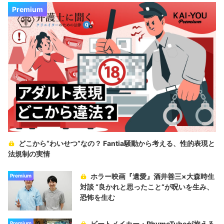
Premium
どこから“わいせつ”なの？ Fantia騒動から考える、性的表現と
法規制の実情
ホラー映画『遺愛』酒井善三×大森時生
Premium
対談 “良かれと思ったこと“が呪いを生み、
恐怖を生む
ビートメイカー・RhymeTubeが抱える
Premium