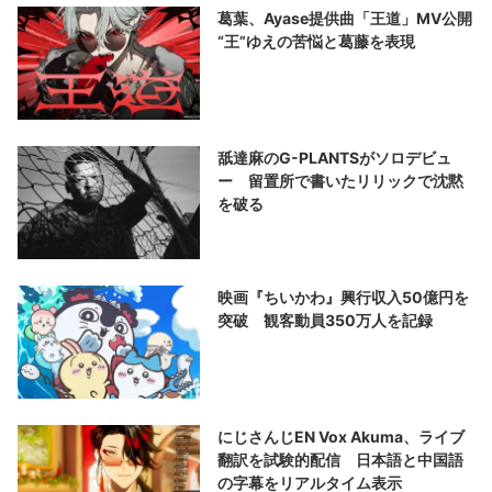
葛葉、Ayase提供曲「王道」MV公開
“王”ゆえの苦悩と葛藤を表現
舐達麻のG-PLANTSがソロデビュ
ー 留置所で書いたリリックで沈黙
を破る
映画『ちいかわ』興行収入50億円を
突破 観客動員350万人を記録
にじさんじEN Vox Akuma、ライブ
翻訳を試験的配信 日本語と中国語
の字幕をリアルタイム表示