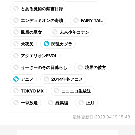
とある魔術の禁書目録
エンデュミオンの奇蹟
FAIRY TAIL
鳳凰の巫女
未来少年コナン
犬夜叉
閃乱カグラ
アクエリオンEVOL
うーさーのその日暮らし
境界の彼方
アニメ
2014年冬アニメ
TOKYO MX
ニコニコ生放送
一挙放送
総集編
正月
最終更新日:2023.04.19 15:48