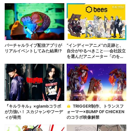
バーチャルライブ配信アプリが
“インディーアニメ“の足跡と、
リアルイベントしてみた結果!?
自分がやるべきこと──会社設立
を選んだアニメーター「のを
か」の胸中
『キルラキル』×glambコラボ
TRIGGER制作、トランスフ
が力強い！ スカジャンやフーデ
ォーマー×BUMP OF CHICKEN
ィが発売
のコラボ映像解禁