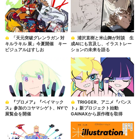
「天元突破グレンラガン 対
浦沢直樹と米山舞が対談 生
キルラキル 展」今夏開催 キー
成AIにも言及し、イラストレー
ビジュアルはすしお
ションの未来を語る
『プロメア』『ベイマック
TRIGGER、アニメ『パンス
ス』参加のコヤマシゲト、NYで
ト』新プロジェクト始動
展覧会を開催
GAINAXから原作権を取得