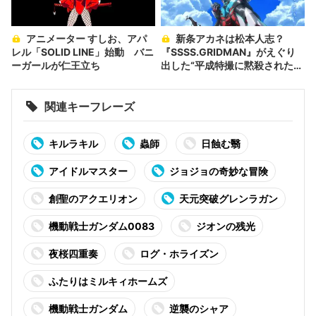
アニメーター すしお、アパ
新条アカネは松本人志？
レル「SOLID LINE」始動 バニ
『SSSS.GRIDMAN』がえぐり
ーガールが仁王立ち
出した“平成特撮に黙殺された
嘘”
関連キーフレーズ
キルラキル
蟲師
日蝕む翳
アイドルマスター
ジョジョの奇妙な冒険
創聖のアクエリオン
天元突破グレンラガン
機動戦士ガンダム0083
ジオンの残光
夜桜四重奏
ログ・ホライズン
ふたりはミルキィホームズ
機動戦士ガンダム
逆襲のシャア