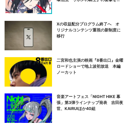
演する
Xの収益配分プログラム終了へ オ
リジナルコンテンツ重視の新制度に
移行
二宮和也主演の映画『8番出口』金曜
ロードショーで地上波初放送 本編
ノーカット
音楽アートフェス「NIGHT HIKE 幕
張」第3弾ラインナップ発表 吉田夜
世、KAIRUIほか40組