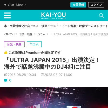
Our Media
会員登録
ログイン
本・文芸
情報化社会
アニメ・漫画
イラスト・アート
音楽・映像
ゲーム
ストリート
KAI-YOU
音楽・映像
コラム
「ULTRA JAPAN 2015」出演決定！海外で話
音楽・映像
コラム
この記事はPremium会員限定です
「ULTRA JAPAN 2015」出演決定！
海外で話題沸騰中のDJ4組に注目
2015.08.28 10:04
2023.03.07 11:00
0