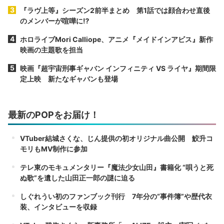
『ラヴ上等』シーズン2前半まとめ 第1話では顔合わせ直後
のメンバーが喧嘩に⁉︎
ホロライブMori Calliope、アニメ『メイドインアビス』新作
映画の主題歌を担当
映画『超宇宙刑事ギャバン インフィニティ VS ライヤ』期間限
定上映 新たなギャバンも登場
最新のPOPをお届け！
VTuber結城さくな、じん提供の初オリジナル曲公開 鮫升コ
モリもMV制作に参加
テレ東のモキュメンタリー『魔法少女山田』書籍化 “唄うと死
ぬ歌”を遺した山田正一郎の謎に迫る
しぐれうい初のファンブック刊行 7年分の“事件簿”や歴代衣
装、インタビューを収録