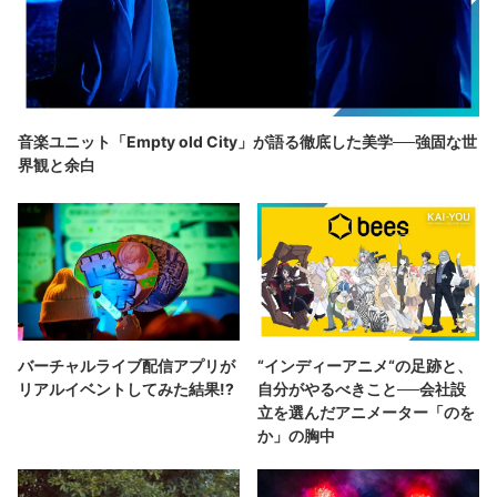
音楽ユニット「Empty old City」が語る徹底した美学──強固な世
界観と余白
バーチャルライブ配信アプリが
“インディーアニメ“の足跡と、
リアルイベントしてみた結果!?
自分がやるべきこと──会社設
立を選んだアニメーター「のを
か」の胸中