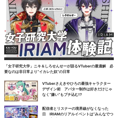
「女子研究大学」ニキ＆しろせんせーが語るVTuberの最適解 必
要なのは非日常より“イカレた奴”の日常
VTuberさえきやひろの最強キャラクター
デザイン術 アバター制作は好きだけじゃ
なく“嫌い”もブチ込む!?
配信者とリスナーの境界線がなくなった
日 IRIAMのリアルイベントは“みんなでつ