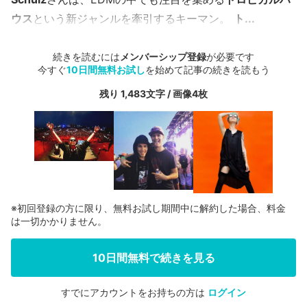
ウス
という新ジャンルを牽引するキーマン。
ト...
続きを読むには
メンバーシップ登録
が必要です
今すぐ
10日間無料お試し
を始めて記事の続きを読もう
残り 1,483文字 / 画像4枚
※初回登録の方に限り、無料お試し期間中に解約した場合、料金
は一切かかりません。
10日間無料で続きを見る
すでにアカウントをお持ちの方は
ログイン
会員登録する