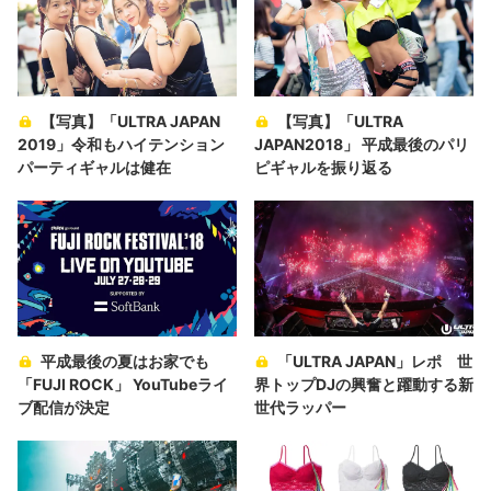
【写真】「ULTRA JAPAN
【写真】「ULTRA
2019」令和もハイテンション
JAPAN2018」 平成最後のパリ
パーティギャルは健在
ピギャルを振り返る
平成最後の夏はお家でも
「ULTRA JAPAN」レポ 世
「FUJI ROCK」 YouTubeライ
界トップDJの興奮と躍動する新
ブ配信が決定
世代ラッパー