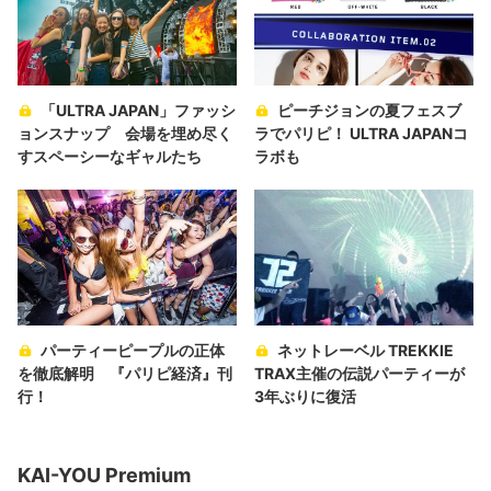
「ULTRA JAPAN」ファッシ
ピーチジョンの夏フェスブ
ョンスナップ 会場を埋め尽く
ラでパリピ！ ULTRA JAPANコ
すスペーシーなギャルたち
ラボも
パーティーピープルの正体
ネットレーベル TREKKIE
を徹底解明 『パリピ経済』刊
TRAX主催の伝説パーティーが
行！
3年ぶりに復活
KAI-YOU Premium