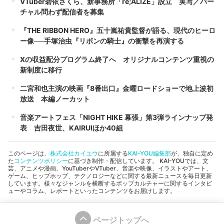
VTuber碧依さくら、新事務所「re;ALIZE」設立 実写／バー
チャル問わず配信者を募集
『THE RIBBON HERO』五十嵐祐貴監督が語る、現代のヒーロ
ー像──手塚治虫『リボンの騎士』の衝撃を再演する
Xの収益配分プログラム終了へ オリジナルコンテンツ重視の
新制度に移行
二宮和也主演の映画『8番出口』金曜ロードショーで地上波初
放送 本編ノーカット
音楽アートフェス「NIGHT HIKE 幕張」第3弾ラインナップ発
表 吉田夜世、KAIRUIほか40組
このページは、
株式会社カイユウ
に所属する
KAI-YOU編集部
が、独自に定め
た
コンテンツポリシー
に基づき制作・配信しています。 KAI-YOUでは、文
芸、アニメや漫画、YouTuberやVTuber、音楽や映像、イラストやアート、
ゲーム、ヒップホップ、テクノロジーなどに関する最新ニュースを毎日更新
しています。様々なジャンルを横断するポップカルチャーに関するインタビ
ューやコラム、レポートといったコンテンツをお届けします。
ページトップへ