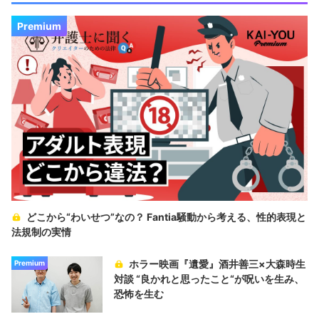
Premium
どこから“わいせつ”なの？ Fantia騒動から考える、性的表現と
法規制の実情
ホラー映画『遺愛』酒井善三×大森時生
Premium
対談 “良かれと思ったこと“が呪いを生み、
恐怖を生む