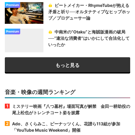
ビートメイカー・RhymeTubeが抱える
Premium
矛盾と祈り──オルタナティブなヒップホッ
プ／プロデューサー論
中南米の“Otaku”と海賊版漫画の破局
Premium
──“違法な消費者”はいかにして合法化して
いったか
もっと見る
音楽・映像の週間ランキング
ミステリー映画『八つ墓村』場面写真が解禁 金田一耕助役の
尾上松也がトレンチコート姿を披露
Ado、さくらみこ、ピーナッツくん、花譜ら113組が参加
「YouTube Music Weekend」開催