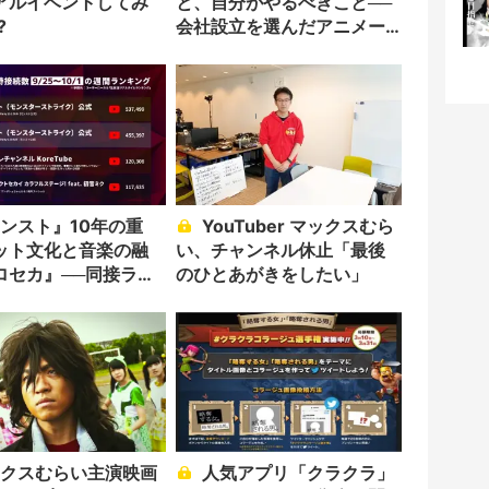
アルイベントしてみ
と、自分がやるべきこと──
?
会社設立を選んだアニメー
ター「のをか」の胸中
YouTuber マックスむら
ット文化と音楽の融
い、チャンネル休止「最後
ロセカ』──同接ラン
のひとあがきをしたい」
が示す勢力図
人気アプリ「クラクラ」