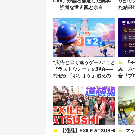
City」が語る徹底した美学
リがリ
──強固な世界観と余白
た結果!
“広告と全く違うゲーム”こと
『モンスト』10年の重
『ラストウォー』の現在──
み、ネ
なぜか『ポケポケ』超えの
合『プ
収益成長を記録
キング
【混乱】EXILE ATSUSHI
マックスむらい主演映画