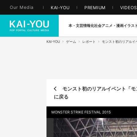
Our Media
KAI-YOU
PREMIUM
VIDEO
本・文芸
情報化社会
アニメ・漫画
イラス
KAI-YOU
ゲーム
レポート
モンスト初のリアルイ
モンスト初のリアルイベント「モ
に戻る
MONSTER STRIKE FESTIVAL 2015