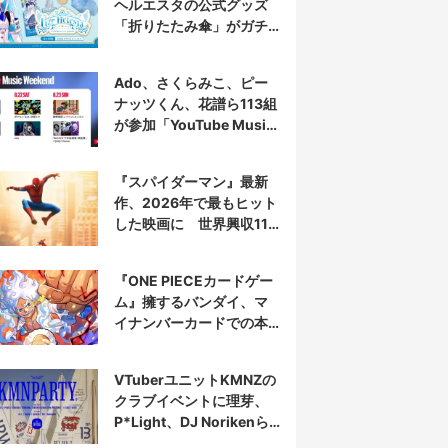
ヘルエスタの公式グッズ
「折りたたみ傘」がガチ
すぎる
Ado、さくらみこ、ピー
ナッツくん、花譜ら113組
が参加「YouTube Music
Weekend」開催
『スパイダーマン』最新
作、2026年で最もヒット
した映画に 世界興収11
億ドル突破
『ONE PIECEカードゲー
ム』擁するバンダイ、マ
イナンバーカードでの本
人認証を導入
VTuberユニットKMNZの
クラブイベントに理芽、
P*Light、DJ Norikenら
出演