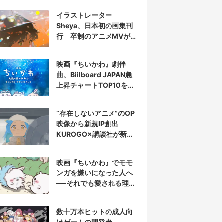
イラストレーター
Sheya、日本初の画集刊
行 卒制のアニメMVが話
題の新鋭
映画『ちいかわ』劇伴
曲、Biilboard JAPAN急
上昇チャートTOP10を半
分占拠
“存在しないアニメ”のOP
映像から新規IP創出
KUROGO×講談社が新プ
ロジェクト始動
映画『ちいかわ』でモモ
ンガを嫌いになった人へ
──それでも愛される理由
と可能性
数十万本ヒットの成人向
けゲームの開発者、