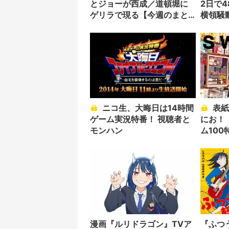
とジョーが西成／道頓堀に
2日で4
ゲリラで現る【今週のまと
横領騒
め】
ニコ生、大晦日は14時間
表紙はポケモン×浅野い
ゲーム実況特番！ 視聴者と
にお！ 
モンハン
ム10
漫画『ルリドラゴン』TVア
『ふつ