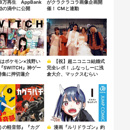
8万再生 AppBank
がクラクラコラ画像企画開
動の渦中に公開
催！ CMと連動
【祝】超ニコニコ結婚式
『SWITCH』神ゲー
完全レポ！ ふなっしーに浅
0特集に押切蓮介
倉大介、マックスむらい
うの軽音部』『カグ
漫画『ルリドラゴン』約