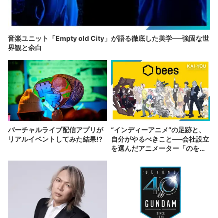
音楽ユニット「Empty old City」が語る徹底した美学──強固な世
界観と余白
バーチャルライブ配信アプリが
“インディーアニメ“の足跡と、
リアルイベントしてみた結果!?
自分がやるべきこと──会社設立
を選んだアニメーター「のを
か」の胸中