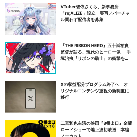
VTuber碧依さくら、新事務所
「re;ALIZE」設立 実写／バーチャ
ル問わず配信者を募集
『THE RIBBON HERO』五十嵐祐貴
監督が語る、現代のヒーロー像──手
塚治虫『リボンの騎士』の衝撃を再
演する
Xの収益配分プログラム終了へ オ
リジナルコンテンツ重視の新制度に
移行
二宮和也主演の映画『8番出口』金曜
ロードショーで地上波初放送 本編
ノーカット