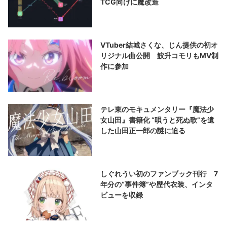
TCG向けに魔改造
VTuber結城さくな、じん提供の初オ
リジナル曲公開 鮫升コモリもMV制
作に参加
テレ東のモキュメンタリー『魔法少
女山田』書籍化 “唄うと死ぬ歌”を遺
した山田正一郎の謎に迫る
しぐれうい初のファンブック刊行 7
年分の“事件簿”や歴代衣装、インタ
ビューを収録