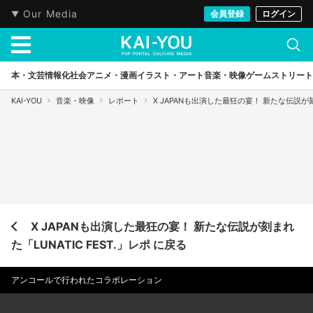
Our Media
会員登録
ログイン
本・文芸
情報化社会
アニメ・漫画
イラスト・アート
音楽・映像
ゲーム
ストリート
KAI-YOU
音楽・映像
レポート
X JAPANも出演した最狂の宴！ 新たな伝説が刻ま
X JAPANも出演した最狂の宴！ 新たな伝説が刻まれ
た「LUNATIC FEST.」レポ に戻る
アンコールで行われたコラボレーション