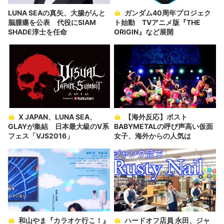
LUNA SEAの真矢、大腸がんと
ガンダム40周年プロジェク
脳腫瘍を公表 代役にSIAM
ト始動 TVアニメ版『THE
SHADE淳士を任命
ORIGIN』など展開
X JAPAN、LUNA SEA、
【海外反応】ポスト
GLAYが集結 日本最大級のV系
BABYMETALの呼び声高い仮面
フェス「VJS2016」
女子、海外からの人気は
和山やま『カラオケ行こ！』
ハードオフ店員 永田、ジャ