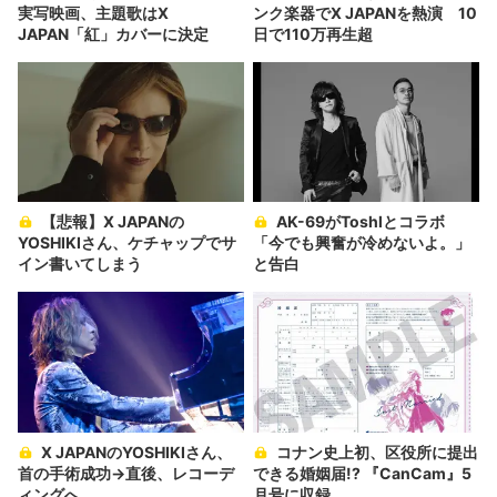
実写映画、主題歌はX
ンク楽器でX JAPANを熱演 10
JAPAN「紅」カバーに決定
日で110万再生超
【悲報】X JAPANの
AK-69がToshlとコラボ
YOSHIKIさん、ケチャップでサ
「今でも興奮が冷めないよ。」
イン書いてしまう
と告白
X JAPANのYOSHIKIさん、
コナン史上初、区役所に提出
首の手術成功→直後、レコーデ
できる婚姻届!? 『CanCam』5
ィングへ
月号に収録